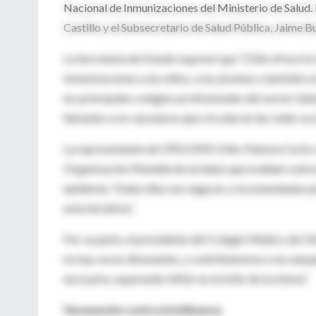
Nacional de Inmunizaciones del Ministerio de Salud.
Castillo y el Subsecretario de Salud Pública, Jaime B
La Secretaria de Estado expresó que “Chile ofrece lo
Inmunizaciones a los niños, a los jóvenes y también a
los principales colegios profesionales del sector Sal
llamados a no vacunarse que circulan en las redes soci
La representante de OPS/OMS Chile, Paloma Cuchí, re
Organización Mundial de la Salud, que evalúan cuál es
epidemia. Todas ellas son seguras y recomendadas pa
esta iniciativa”.
Por su parte, el presidente del Colegio Médico de Chi
no hay voces disonantes, y contribuiremos a la campa
necesario, esperando influir en el éxito de la misma”.
Vacunación contra la Influenza