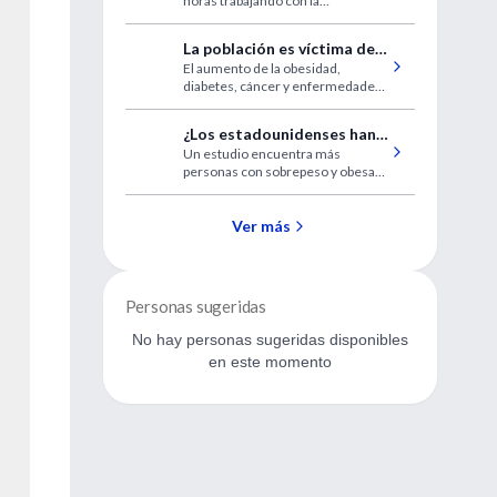
horas trabajando con la
pantallas
computadora
La población es víctima de
El aumento de la obesidad,
un "efecto engordadero"
diabetes, cáncer y enfermedades
cardiovasculares, entre otras no
transmisibles, responde a la
¿Los estadounidenses han
elevada ingesta de productos
Un estudio encuentra más
renunciado a perder peso?
industriales y ultraprocesados,
personas con sobrepeso y obesas
aseguraron especialistas en
que hace dos décadas, pero
nutrición, que parafrasearon el
menos intentan perder peso
concepto de "efecto invernadero"
Ver más
Personas sugeridas
No hay personas sugeridas disponibles
en este momento