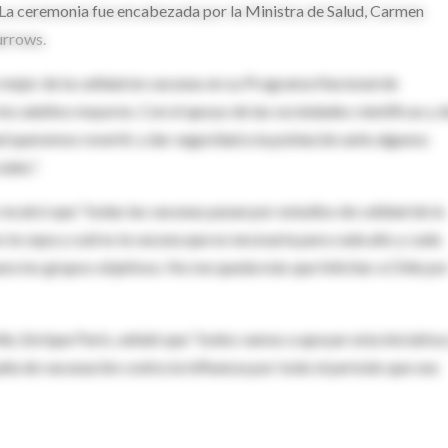
 La ceremonia fue encabezada por la Ministra de Salud, Carmen
urrows.
 mejor de la calidad en vacunas en su Programa Nacional de
 los adultos mayores. Con el apoyo de las sociedades científicas y 
ud queremos revertir y dar seguridad a la población ante algunos
ales”.
calcó que “todas las vacunas pasan por estudios de calidad de la
 la cepa y cuál es la vacuna que es necesaria para cada año y cada
ra los grupos objetivos. No me queda más que felicitar a Chile po
le, Enrique Paris, señaló que “todos vamos a apoyar esta iniciativa
ña de vacunación contra la Influenza por todo el período que sea