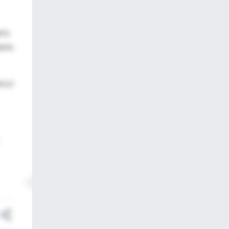
ra.
aria
re 6