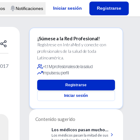
Iniciar sesión
Registrarse
tos
Notificaciones
¡Súmese a la Red Profesional!
Regístrese en IntraMed y conecte con
profesionales de la salud de toda
Latinoamérica.
2017
+1.1 M profesionales de la salud
Impulse su perfil
Registrarse
Iniciar sesión
Contenido sugerido
Los médicos pasan mucho
Los médicos pasan la mitad de sus
tiempo frente a las