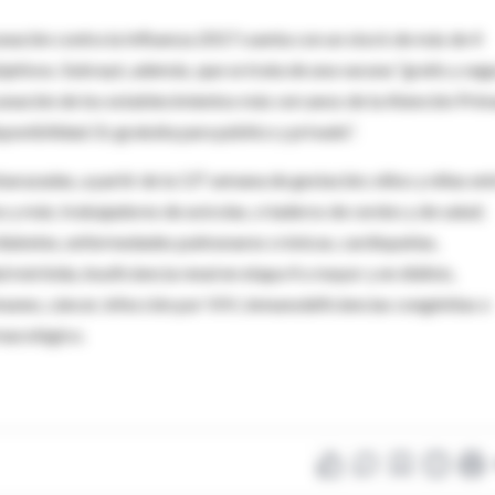
nación contra la Influenza 2017 cuenta con un stock de más de 4
jetivos. Subrayó, además, que se trata de una vacuna “gratis y segu
cunación de los establecimientos más cercanos de la Atención Prim
sponibilidad. Es gratuita para público y privado”.
azadas, a partir de la 13ª semana de gestación; niños y niñas ent
 y más; trabajadores de avícolas, criaderos de cerdos y de salud;
 diabetes, enfermedades pulmonares crónicas, cardiopatías,
rbida, insuficiencia renal en etapa 4 o mayor y en diálisis,
munes, cáncer, infección por VIH, inmunodeficiencias congénitas o
rmacológico.