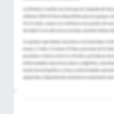
La Ministra Castillo recordó que la Campaña de Vacu
millones 600 mil dosis disponibles para los grupos ob
Por lo tanto, vayan con confianza a los puntos de va
de Salud. Si son del sector privado, también tienen di
Los grupos que deben vacunarse corresponden a embar
meses y 5 años 11 meses 29 días; personas de 65 años
pacientes crónicos entre 6 y 64 años, portadores de
enfermedades neuromusculares congénitas, obesidad mó
insuficiencia hepática crónica, enfermedades autoin
adquiridas e hipertensión arterial en tratamiento fa