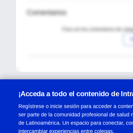
Comentarios
Para ver los comentarios de coleg
I
¡Acceda a todo el contenido de Int
Regístrese o inicie sesión para acceder a conten
ser parte de la comunidad profesional de salud 
Centro de Ayuda
de Latinoamérica. Un espacio para conectar, co
Términos y condiciones
| Políticas de privacidad
| Todos
intercambiar experiencias entre colegas.