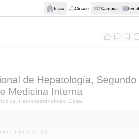
Inicio
Círculo
Campus
Even
ional de Hepatología, Segundo
de Medicina Interna
, tóxica. Hematocromatosis. Otras.
onnet.
-
Otra, Otra, Otro