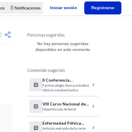
Iniciar sesión
Registrarse
tos
Notificaciones
Personas sugeridas
No hay personas sugeridas
disponibles en este momento
Contenido sugerido
II Conferencia
Farmacología clínica;estudios
Panamericana de
clínicos randomizados,
Medicina Farmacéutica
VIII Curso Nacional de
Hipertensión Arterial
Hipertensión Arterial
Enfermedad Pélvica
Artículo extraído de la serie
Inflamatoria