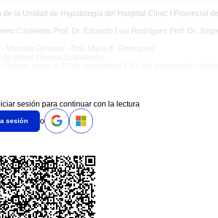
de la Unidad de Hepatología del Hospital Clinic I Provincial d
berto Casteletto Prof. Dr. Eduardo Luis Rodríguez Prof. Dr. Jorg
o - Marcelo Grimaux - Dra. María E. Rodriguez
 de casos clínicos Evaluación
de agosto hasta el 20 de septiembre $ 60. Se entregarán certifi
niciar sesión para continuar con la lectura
o
ia sesión