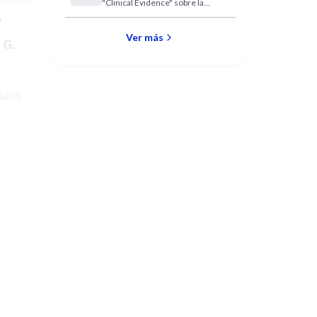
"Clinical Evidence" sobre la
Enfermedad Pélvica
e
Inflamatoria que resume la
evidencia disponible con
Ver más
e G.
respecto al tipo de tratamiento
antibiótico y la duración del
mismo....
cados