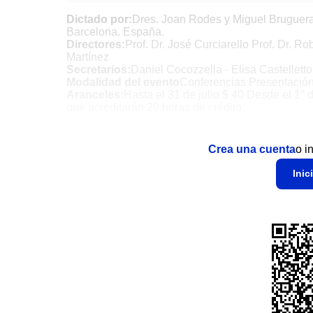
Dictado por:
Dres. Joan Rodes y Miguel Bruguera 
Barcelona. España.
Directores:
Prof. Dr. José Curciarello Prof. Dr. Ro
Martínez
Secretarios:
Daniel Cocozzella - Elisa Castellett
Modalidad del evento
Conferencias Presentación
Aranceles:
Hasta el 31 de julio $ 40 Desde el 1° 
que acreditarán 20 horas de crédito.
Crea una cuenta
o i
Inic