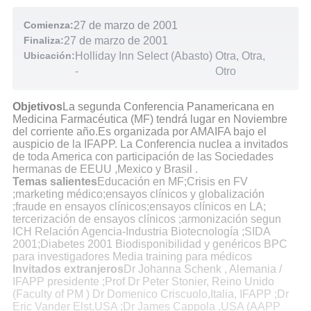
Comienza:
27 de marzo de 2001
Finaliza:
27 de marzo de 2001
Ubicación:
Holliday Inn Select (Abasto)
Otra, Otra,
-
Otro
Objetivos
La segunda Conferencia Panamericana en
Medicina Farmacéutica (MF) tendrá lugar en Noviembre
del corriente año.Es organizada por AMAIFA bajo el
auspicio de la IFAPP. La Conferencia nuclea a invitados
de toda America con participación de las Sociedades
hermanas de EEUU ,Mexico y Brasil .
Temas salientes
Educación en MF;Crisis en FV
;marketing médico;ensayos clínicos y globalización
;fraude en ensayos clínicos;ensayos clínicos en LA;
tercerización de ensayos clínicos ;armonización segun
ICH Relación Agencia-Industria Biotecnología ;SIDA
2001;Diabetes 2001 Biodisponibilidad y genéricos BPC
para investigadores Media training para médicos
Invitados extranjeros
Dr Johanna Schenk , Alemania /
IFAPP presidente ;Prof Dr Peter Stonier, Reino Unido
(Faculty of PM ) Dr Domenico Criscuolo,Italia, IFAPP ;Dr
Eric Vander Elst,USA ;Dr James Cappola ,USA (AAPP