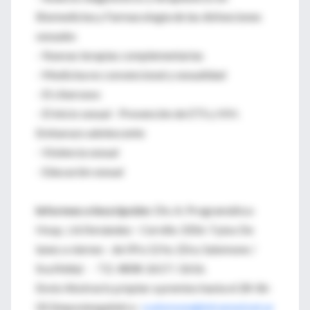
Biomedicina y Farmacología de las disfunciones
sexuales
- Nuevas terapias complementarias
- Medicina no convencional y sexualidad
- El cibersexo
- El inicio sexual - Prevención de ETS y VIH.
Embarazo adolescente
- Violencia sexual
- Educación sexual
Informes e Inscripción
: Div. A. Programática-
Hosp. J.A.Fernández - Cerviño 3356-7 piso De
lunes a viernes - de 09 a 12 hs. (Dra. Salomone /
Sra.Nidia) - T.E. 4808-2617 / 2616.
Envio Abstracts p/optar a premios hasta el 28-06-
02 (impostergable) a :
ssalomone@intramed.net.ar