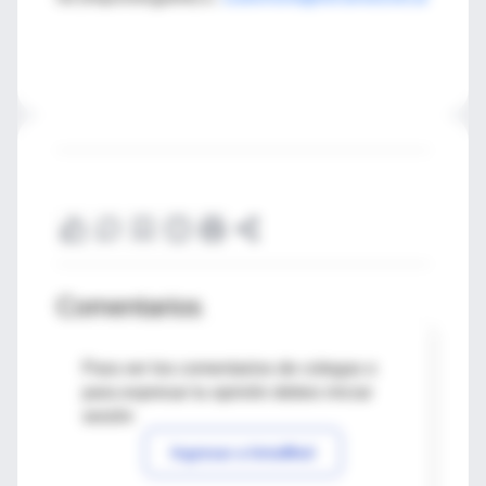
Comentarios
Para ver los comentarios de colegas o
para expresar tu opinión debes iniciar
sesión
Ingresar a IntraMed