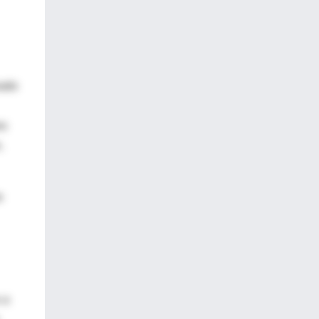
nado
es
.
e
 a