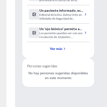
presentarte a concursar en la
provincia de Tucuman.
Un paciente informado, es
Editorial de la Dra. Zulma Ortiz en
un paciente seguro
el Boletín de Seguridad de
Paciente y Error en Medicina.
Un 'ojo biónico' permite a
Los pacientes pueden ver con una
seis ciegos recobrar
resolución de 16 píxeles,
parcialmente la visión
suficiente para evitar una rama en
la calle.
Ver más
Personas sugeridas
No hay personas sugeridas disponibles
en este momento