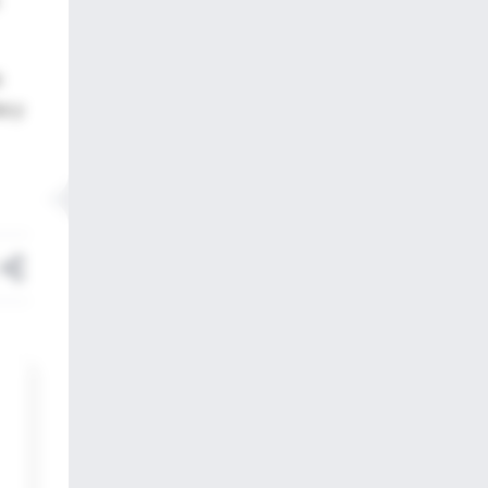
s
no y