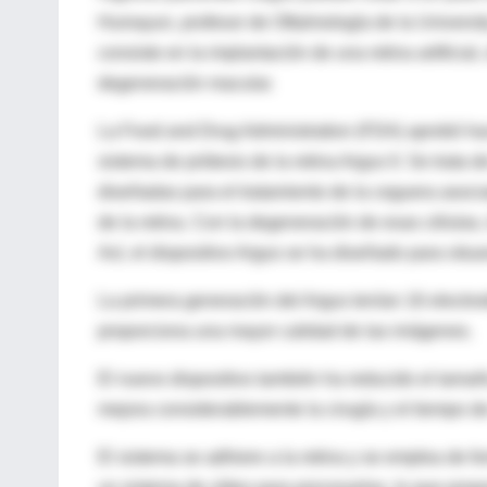
Humayun, profesor de Oftalmología de la Universit
consiste en la implantación de una retina artificial
degeneración macular.
La Food and Drug Administration (FDA) aprobó hace
sistema de prótesis de la retina Argus II. Se trata
diseñadas para el tratamiento de la ceguera asociad
de la retina. Con la degeneración de esas células,
Así, el dispositivo Argus se ha diseñado para situar
La primera generación del Argus tenían 16 electro
proporciona una mayor calidad de las imágenes.
El nuevo dispositivo también ha reducido el tamañ
mejora considerablemente la cirugía y el tiempo d
El sistema se adhiere a la retina y se emplea de