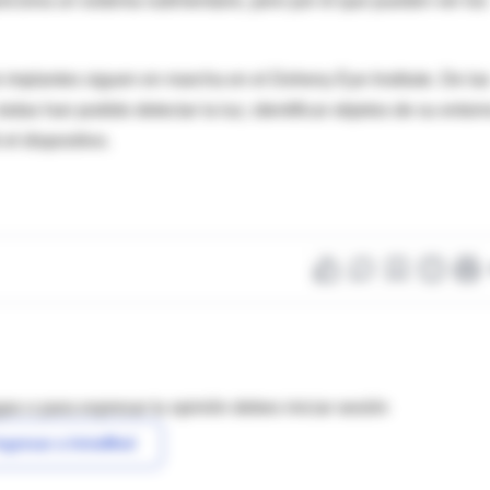
orciona un sistema rudimentario, pero por el que pueden ver los
 implantes siguen en marcha en el Doheny Eye Institute. De la
todas han podido detectar la luz, identificar objetos de su entor
el dispositivo.
as o para expresar tu opinión debes iniciar sesión
ngresar a IntraMed