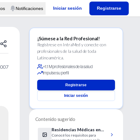
Iniciar sesión
Registrarse
tos
Notificaciones
¡Súmese a la Red Profesional!
Regístrese en IntraMed y conecte con
profesionales de la salud de toda
Latinoamérica.
2007
+1.1 M profesionales de la salud
Impulse su perfil
Registrarse
Iniciar sesión
Contenido sugerido
Residencias Médicas en
Conocé los requisitos para
Tucumán