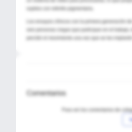
un sistema de vídeo para procesarlas, lo que prop
sujetos con retinitis pigmentaria.
Los ensayos clínicos con la primera generación de
seis personas ciegas que participan en el trabajo, 
percibir el movimiento una vez que se les implantó 
Comentarios
Para ver los comentarios de coleg
I