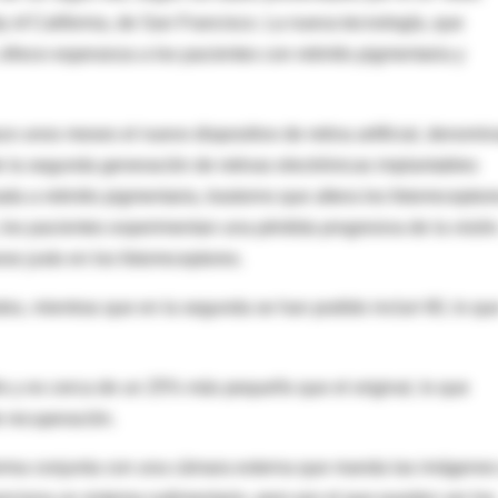
y of California, de San Francisco. La nueva tecnología, que
, ofrece esperanza a los pacientes con retinitis pigmentaria y
 unos meses el nuevo dispositivo de retina artificial, denomi
 de la segunda generación de retinas electrónicas implantables
a a retinitis pigmentaria, trastorno que altera los fotorreceptor
 los pacientes experimentan una pérdida progresiva de la visión
se justo en los fotorreceptores.
dos, mientras que en la segunda se han podido incluir 60, lo qu
o y es cerca de un 25% más pequeño que el original, lo que
e recuperación.
 forma conjunta con una cámara externa que manda las imágenes