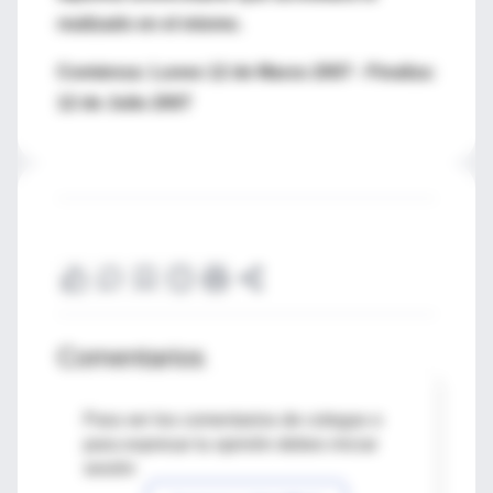
realizado en el mismo.
Comienza:
Lunes 12 de Marzo 2007 - Finaliza:
12 de Julio 2007
Comentarios
Para ver los comentarios de colegas o
para expresar tu opinión debes iniciar
sesión