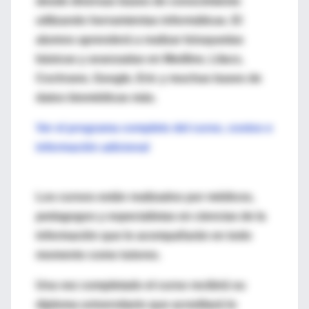
desde diversas bases de conocimiento
utilizando herramientas informáticas. El
alumno aprenderá a realizar búsquedas
básicas y avanzadas en Medline, Lilacs,
Cochrane, Google, Eric y muchas bases de
datos biomédicas más.
Ver el programa completo del curso, costos e
información adicional
Los cursos están realizados por médicos,
pedagogos y especialistas en ciencias de la
información que lo acompañarán en todo
momento como tutores.
Una vez completado el curso recibirá su
diploma universitario que acreditará lo