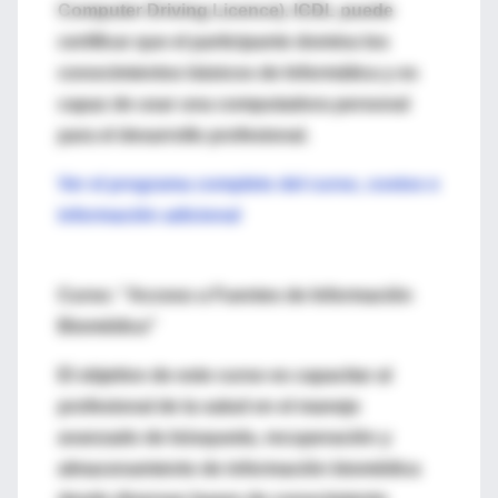
Computer Driving Licence). ICDL puede
certificar que el participante domina los
conocimientos básicos de Informática y es
capaz de usar una computadora personal
para el desarrollo profesional.
Ver el programa completo del curso, costos e
información adicional
Curso: "Acceso a Fuentes de Información
Biomédica"
El objetivo de este curso es capacitar al
profesional de la salud en el manejo
avanzado de búsqueda, recuperación y
almacenamiento de información biomédica