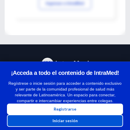
Ingresar a IntraMed
¡Acceda a todo el contenido de IntraMed!
Centro de Ayuda
Regístrese o inicie sesión para acceder a contenido exclusivo
y ser parte de la comunidad profesional de salud más
relevante de Latinoamérica. Un espacio para conectar,
Términos y condiciones
compartir e intercambiar experiencias entre colegas.
| Políticas de privacidad
Registrarse
| Todos los derechos reservados | Copyright 1997-2026
Iniciar sesión