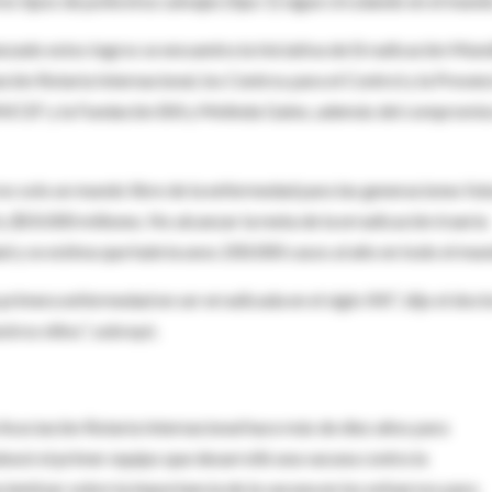
res tipos de poliovirus salvajes (tipo 1) sigue circulando en el mund
canzado estos logros se encuentra la Iniciativa de Erradicación Mund
ción Rotaria Internacional, los Centros para el Control y la Preven
NICEF y la Fundación Bill y Melinda Gates, además del compromis
á no solo un mundo libre de la enfermedad para las generaciones fut
 $50.000 millones. No alcanzar la meta de la erradicación traería
 y se estima que habría unos 200.000 casos al año en todo el mun
 primera enfermedad en ser erradicada en el siglo XXI”, dijo el doct
tros niños”, subrayó.
a Asociación Rotaria Internacional hace más de diez años para
ezó el primer equipo que desarrolló una vacuna contra la
ncientizar sobre la importancia de la vacuna en los esfuerzos para