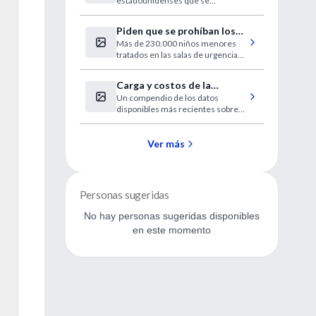
estadounidenses que se
muchos en EE.UU.
enferman gravemente se
enfrentan a la ruina financiera
Piden que se prohíban los
Más de 230.000 niños menores
"andadores" para bebés
tratados en las salas de urgencias
a causa de lesiones relacionadas
con los andadores infantiles, entre
Carga y costos de la
1990 y 2014 (un promedio de más
Un compendio de los datos
enfermedad
de 9.000 al año)
disponibles más recientes sobre
gastrointestinal en los EE.
enfermedades GI y lo que cuestan
UU.
al sistema de salud
Ver más
Personas sugeridas
No hay personas sugeridas disponibles
en este momento