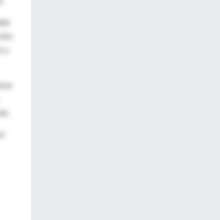
o.
ial
ción
o y
uras
do.
or