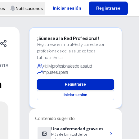
Iniciar sesión
Registrarse
tos
Notificaciones
¡Súmese a la Red Profesional!
Regístrese en IntraMed y conecte con
profesionales de la salud de toda
Latinoamérica.
2018
+1.1 M profesionales de la salud
Impulse su perfil
n
Registrarse
Iniciar sesión
Contenido sugerido
Una enfermedad grave es
Más de la mitad de los
un desastre financiero para