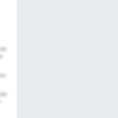
seis
ún
mino
 año
e