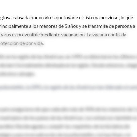
iosa causada por un virus que invade el sistema nervioso, lo que
principalmente a los menores de 5 años y se transmite de persona a
l virus es prevenible mediante vacunación. La vacuna contra la
rotección de por vida.
tis en la región de las Américas; en 1991 se detectaron los últimos 
 declaró formalmente eliminada en la región. Desde entonces, ning
liovirus salvajes.
oliomielitis, la OPS y la región de las Américas han liderado el ca
 para asegurarse de que cada año más de 95% de los menores de 1
s municipios de los países de las Américas. Los esfuerzos también s
rálisis flácida aguda y cumplir los requisitos de la Iniciativa de
égico para la erradicación de la poliomielitis y la fase final, y la