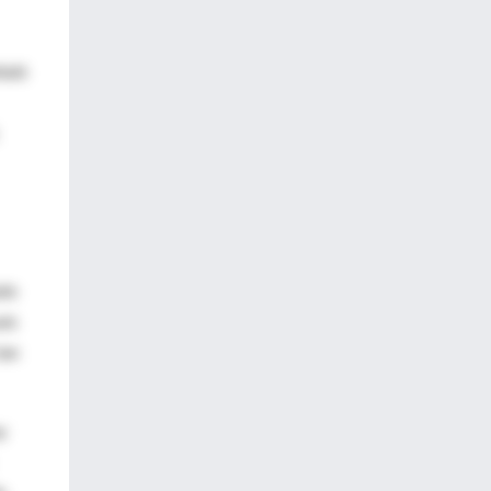
ñaló
ado
aís
tan
y