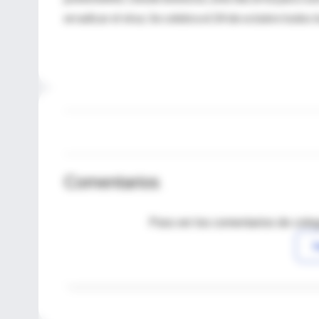
erradicar el virus. Se celebra el 24 de octubre todos l
Comentarios
Para ver los comentarios de coleg
I