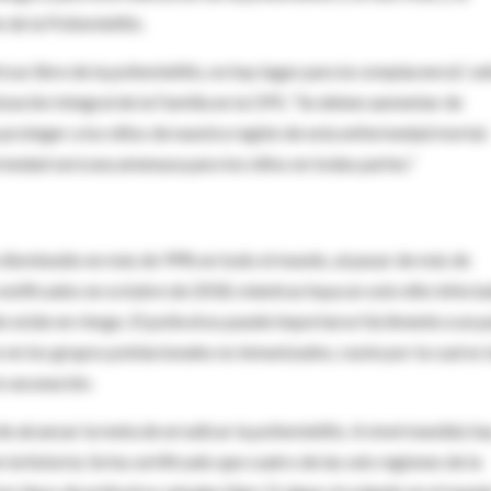
de la Poliomielitis.
as libre de la poliomielitis, no hay lugar para la complacencia”, se
ación Integral de la Familia en la OPS. “Se deben aumentar de
proteger a los niños de nuestra región de esta enfermedad mortal.
ermedad será una amenaza para los niños en todas partes.”
n disminuido en más de 99% en todo el mundo, al pasar de más de
otificados en octubre de 2018, mientras haya un solo niño infect
o están en riesgo. El poliovirus puede importarse fácilmente a un p
 en los grupos poblacionales no inmunizados, razón por la cual es 
a vacunación.
 alcanzar la meta de erradicar la poliomielitis. A nivel mundial, ha
 historia. Se ha certificado que cuatro de las seis regiones de la