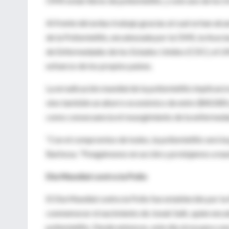
OMS están libres de poliomielitis, y solo uno de los t
Al frente del arduo trabajo gracias al cual se han al
de la Poliomielitis, encabezada por la OMS, la Asocia
de Enfermedades de los Estados Unidos (CDC), el U
esfuerzo de los propios países.
La erradicación mundial de la poliomielitis implicar
sino también un ahorro económico de entre $40.000 y
como consecuencia el resurgimiento de la enfermedad
“Con el compromiso de todos, la poliomielitis será la
Barbosa. “Pongámonos en acción y protejamos a nues
Día Mundial contra la Polio
El Día Mundial contra la Polio fue establecido por l
conmemorar el nacimiento de Jonak Salk, quien encab
poliomielitis. Desde entonces, este día sirve para co