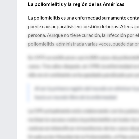
La poliomielitis y la región de las Américas
La poliomielitis es una enfermedad sumamente contag
puede causar parálisis en cuestión de horas. Afecta 
persona. Aunque no tiene curación, la infección por e
poliomielitis, administrada varias veces, puede dar p
En 1975 se notificaron casi 6.000 casos de poliomieli
casos. Tres años después, en 1994, la enfermedad se
niño en el continente se ha quedado paralizado por po
Al ser la primera región del mundo en eliminar la p
hacia un mundo libre de la enfermedad.
La OPS actualmente está colaborando con los países
reciban la vacuna contra la poliomielitis en todos lo
centran en intensificar el monitoreo de los casos de pa
Erradicación Mundial de la Poliomielitis, el Plan estrat