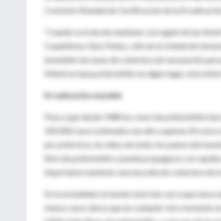
Comisión Mundial de Certificación de la Erradicación 
“Cuando se trata de mantener a la región de las Améric
Cuauhtémoc Ruiz Matus, Jefe de la Unidad de Inmuniz
inmediato las tasas de cobertura de vacunación para 
Mientras haya poliomielitis en algún lugar, esta enf
Erradicación mundial
Pese a que desde 1988 los casos de poliomielitis ha
350.000 casos estimados ese año a apenas 20 casos n
por poliovirus, los niños de todos los países del mund
libre de poliomielitis y puede propagarse con rapidez
importante mantener una tasa alta de cobertura de l
En la actualidad, el mundo está más cerca que nunca de
menos casos ahora que en cualquier otro momento en la