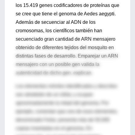
los 15.419 genes codificadores de proteínas que
se cree que tiene el genoma de Aedes aegypti.
Además de secuenciar al ADN de los
cromosomas, los científicos también han
secuenciado gran cantidad de ARN mensajero
obtenido de diferentes tejidos del mosquito en
distintas fases de desarrollo. Emparejar un ARN
mensajero con un posible gen valida la
autenticidad de dicho gen, explican.
Los elementos móviles identificados y descritos
son alrededor de un millar, y ocupan
aproximadamente la mitad del genoma. Por
ejemplo, comentan que uno de esos elementos,
denominado Feilai, presenta más de 50.000
copias insertadas en el genoma. En