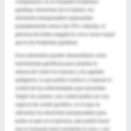
comparación, en el mosquito Anopheles
gambiae, transmisor de la malaria, los
elementos transposables representan
probablemente menos del 25%. Además, el
genoma de Aedes aegypti es cinco veces mayor
que el de Anopheles gambiae.
Esos elementos pueden desarrollarse como
herramientas genéticas para estudiar la
interacción entre los insectos y los agentes
patógenos, lo que podría conducir a mejorar el
control de las enfermedades que transmiten.
Según los autores, ese control podría ser una
especie de control genético, en el que se
utilizarían los elementos transposables para
portar un gen en el genoma, que podría hacer
que el mosquito fuera resistente al virus, y así