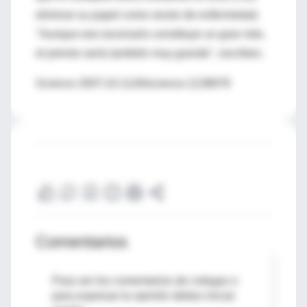
eliminar su papel como vector de enfermedad.
"Aunque ese escenario constituye un gran reto,
el premio sería también muy grande", escriben.
Science 2007;10.1126/science.1138878
Comentarios
Para ver los comentarios de colegas o
para expresar tu opinión debes iniciar