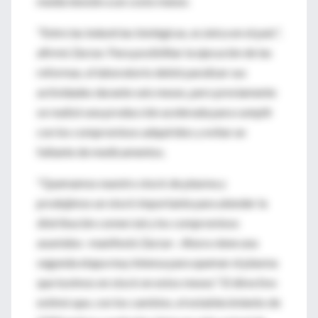
media tensión a un costo menor.
"Entre las industrias biológicas, es única en el país",
afirmó Zarzur. Para posibilitar la ejecución de las
reformas, el laboratorio debió paralizar sus
actividades durante seis meses, pero previamente
se realizó una producción acelerada para cumplir
con los compromisos adquiridos y evitar un
faltante de medicamentos.
"Quemamos nuestro stock de plasma y
produjimos un stock importante para atender la
distribución comercial y los compromisos
asumidos -manifestó Zarzur-. Ahora viene una
segunda etapa muy intensa para quemar el plasma
que tuvimos en stock en estos meses." El directivo
estimó que, con los cambios, el establecimiento de