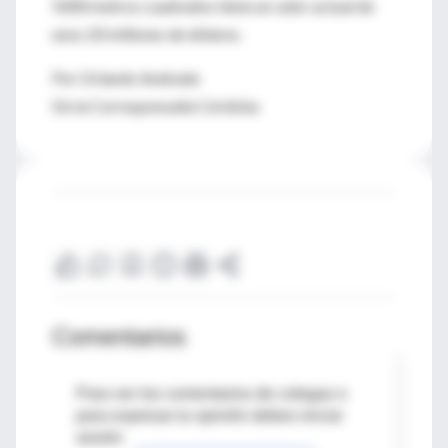
5000 metros cuadrados tiene un valor actual de
unos 20 millones de dólares.
Por Orlando Andrada
De la Corresponsalía Córdoba
Comentarios
Para ver los comentarios de colegas o
para expresar tu opinión debes iniciar
sesión