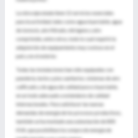
La obra ejecutada tiene 12 servicios esenciales
para la actividad, tales como agua inyectable, agua
de ósmosis, aire filtrado, nitrógeno y aire
comprimido, entre otros, todo lo cual requirió la
adquisición de equipamiento muy costoso en el
país y en el exterior.
Todas las instalaciones han sido equipadas con
panelería, techo y piso sanitarios; sistemas de aire
calificado y de agua de calidad pura e inyectable,
en un todo adecuado a estándares de calidad
internacionales. Para satisfacer las nuevas
demandas de energía de los procesos productivos,
también se ha montado una subestación de 800
KVA, que posibilitará la compra de energía de