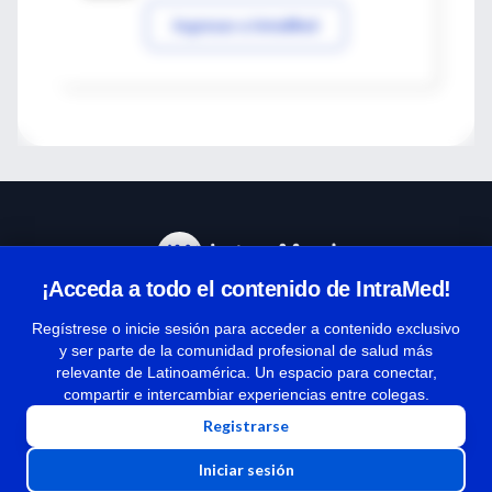
Ingresar a IntraMed
¡Acceda a todo el contenido de IntraMed!
Centro de Ayuda
Regístrese o inicie sesión para acceder a contenido exclusivo
y ser parte de la comunidad profesional de salud más
relevante de Latinoamérica. Un espacio para conectar,
Términos y condiciones
compartir e intercambiar experiencias entre colegas.
| Políticas de privacidad
Registrarse
| Todos los derechos reservados | Copyright 1997-2026
Iniciar sesión