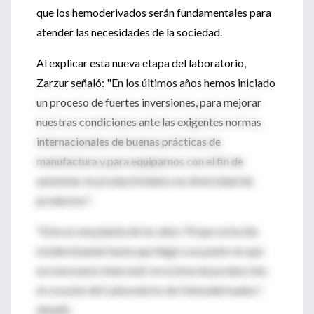
que los hemoderivados serán fundamentales para
atender las necesidades de la sociedad.
Al explicar esta nueva etapa del laboratorio,
Zarzur señaló: "En los últimos años hemos iniciado
un proceso de fuertes inversiones, para mejorar
nuestras condiciones ante las exigentes normas
internacionales de buenas prácticas de
manufactura y para equiparnos con el fin de
aumentar en productividad y en diversidad de
productos".
"Esta es una planta de los años 70 que se ha ido
modernizando hasta que llegó a un punto en que
era necesario intervenir en el área de producción,
el corazón del Laboratorio de Hemoderivados",
detalló.