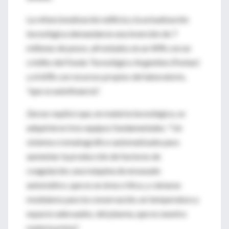
La refuncionalización edilicia y la actualización
tecnológica demandaron una inversión de 7
millones de pesos, afrontados en un 40% con un
crédito del Fondo Tecnológico Argentino (Fontar)
y el 60% con recursos propios del laboratorio,
"que se autofinancia".
Zarzur explicó que, en materia tecnológica, se
adquirieron tres equipos fundamentales: "Un
sistema cromatográfico automatizado para
aumentar la producción de factores de
coagulación, una máquina de envasado
automático, que es un área crítica, y cámaras
modulares para la conservación, en temperatura y
espacio adecuados, del plasma, que es nuestra
materia prima".