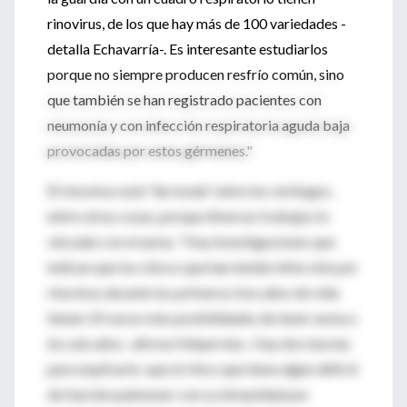
rinovirus, de los que hay más de 100 variedades -
detalla Echavarría-. Es interesante estudiarlos
porque no siempre producen resfrío común, sino
que también se han registrado pacientes con
neumonía y con infección respiratoria aguda baja
provocadas por estos gérmenes."
El rinovirus está "de moda" entre los virólogos,
entre otras cosas, porque diversos trabajos lo
vinculan con el asma. "Hay investigaciones que
indican que los chicos que han tenido infección por
rinovirus durante los primeros tres años de vida
tienen 10 veces más posibilidades de tener asma a
los seis años -afirma Vidaurreta-. Hay dos teorías
para explicarlo: que el chico que tiene algún déficit
de función pulmonar o en su inmunidad por