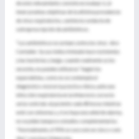
de este relevamiento consiste en evaluar si, al
tener pruebas objetivas de la altísima prevalencia
de virus respiratorios, cambia la conducta de
sobreprescripción de antibióticos.
"Los antibióticos no actúan contra los virus -dice
Carballal-. Su uso indiscriminado hace resistentes
a las bacterias y luego, cuando realmente se los
necesita, no pueden utilizarse." Según los
especialistas, como no se contempla el
diagnóstico viral en la práctica clínica, ante una
infección respiratoria en la infancia lo correcto
sería controlar al paciente cada 48 horas mientras
esté con síntomas y, si no haya una señal de alarma,
no se piden tampoco estudios complementarios.
"Normalmente, el 95% se cura solo en cinco o seis
días", concluye Vidaurreta.