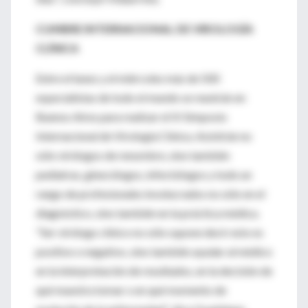
CUMBRE INTERNACIONAL DE VIROLOGÍA
CLÍNICA
Entre el lunes y el miércoles más de 500
especialistas de todo el mundo se reunirán en
Buenos Aires para realizar el III Simposio
Internacional de Virología Clínica. Asistirán no
sólo virólogos de renombre, sino también
pediatras, ginecólogos, infectólogos y todo un
rango de profesionales involucrados no sólo en el
diagnóstico, sino también en la práctica médica.
"Ser virólogo clínico no sólo supone decir esto es
positivo o negativo, sino también ayudar al médico
en la interpretación de resultados, en la decisión de
qué muestra tomar o en qué momento de