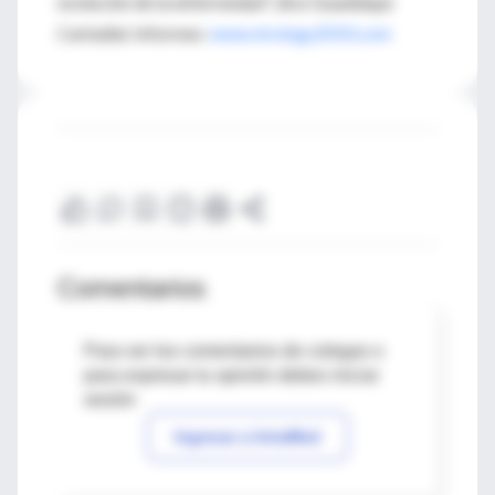
evolución de la enfermedad", dice Guadalupe
Carballal. Informes:
www.virology2010.com
Comentarios
Para ver los comentarios de colegas o
para expresar tu opinión debes iniciar
sesión
Ingresar a IntraMed