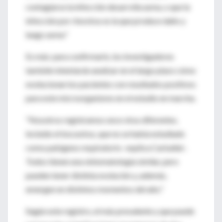
contagiarse la infección desarrolla asma, o que la
infección por rinovirus es la que produce daño y
luego asma."
Es más: para confirmarlo, los investigadores
también intentarán analizar en el largo plazo cómo
evolucionan los pacientes con resultados positivos
para este microorganismo en el estudio en marcha.
"Nosotros registramos once virus diferentes,
incluido el bocavirus, que no se había estudiado
como patógeno respiratorio -explica Carballal-.
Todos tienen una sintomatología similar, pero
pueden tener distinta evolución y, además,
emergen en distintos momentos del año."
Según este registro, el más prevalente y que puede