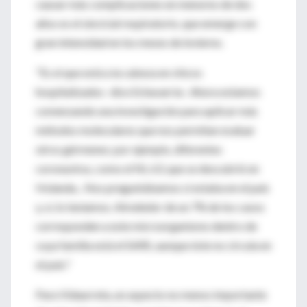
causar más complicaciones en menores de dos
años es el sincicial respiratorio, que emerge con
gran intensidad en los meses de invierno.
"Es el que está a la cabeza en chicos
hospitalizados -dice Echavarría-. Ahora estamos
comenzando una investigación para aplicar más
métodos moleculares que nos permitan evaluar
otros gérmenes; por ejemplo, diferentes
coronavirus, como el NL 63, que se descubrió en
Holanda... Nos preguntábamos si estaba en el país
y, sí, lo teníamos. Alrededor de un 7% de los casos
corresponden a este microorganismo dentro de
cuya familia está el SARS, aunque éste no circula en
el país."
Para Vidaurreta, un aspecto no menos importante