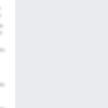
s
.
de
na
tre
ión