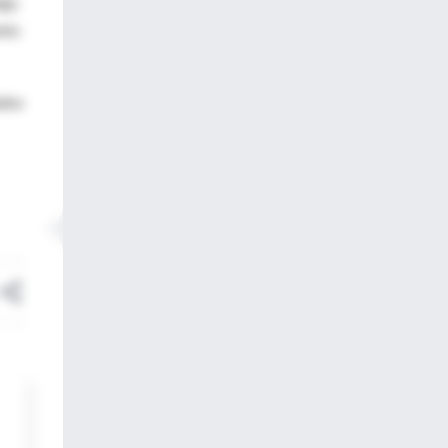
gy.
nto
ados