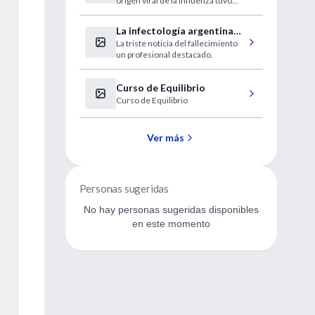
origen viral de la Influenza tuvo
lugar al final de los años 20,
cuando una cepa del virus fue
La infectología argentina
encontrada por primera vez en
La triste noticia del fallecimiento
de duelo
cerdos.
un profesional destacado.
Curso de Equilibrio
Curso de Equilibrio
Ver más
Personas sugeridas
No hay personas sugeridas disponibles
en este momento