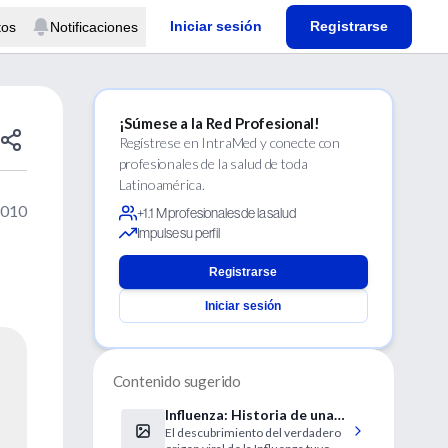
Iniciar sesión
Registrarse
tos
Notificaciones
¡Súmese a la Red Profesional!
Regístrese en IntraMed y conecte con
profesionales de la salud de toda
Latinoamérica.
2010
+1.1 M profesionales de la salud
Impulse su perfil
Registrarse
Iniciar sesión
Contenido sugerido
Influenza: Historia de una
El descubrimiento del verdadero
enfermedad