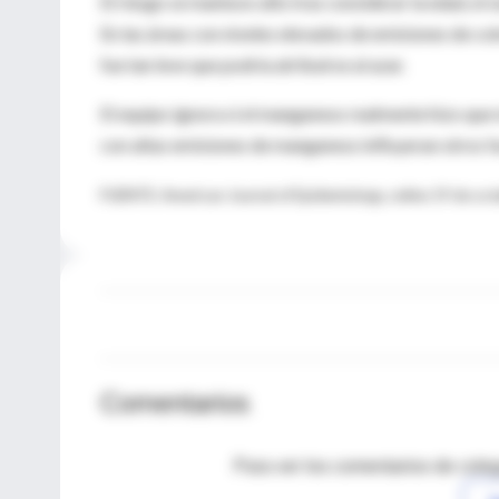
El riesgo se mantuvo alto tras considerar la edad, el 
En las áreas con niveles elevados de emisiones de c
fue tan leve que podría atribuirse al azar.
El equipo ignora si el manganeso realmente hizo que
con altas emisiones de manganeso influyeran otros fa
FUENTE: American Journal of Epidemiology, online 19 de oct
Comentarios
Para ver los comentarios de coleg