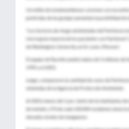
Un millón de estadounidenses conviven con esa enfe
pesticidas de las granjas aumentan la posibilidad de 
"Los factores de riesgo ambientales del Parkinson es
vive la gran mayoría de los pacientes con Parkinson",
de Washington University, en St. Louis, Missouri.
El equipo de Racette analizó datos de 5 millones de
1995 y el 2003.
Luego, compararon la cantidad de casos de Parkinso
obtenidas de la Agencia de Protección Ambiental.
Al 2003, menos del 1 por ciento de los habitantes de 
de metales, 274 de cada 100.000 residentes tenía l
elevados niveles de manganeso.