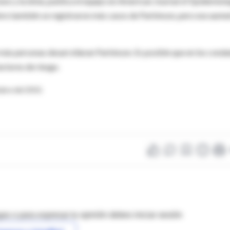
sexo y la etnia, publica el equipo en American Journal of Epidemiolo
obre también se registraron más casos de Parkinson, pero ese aume
 más personas desarrollaran Parkinson. Es posible que en los cond
ctores de riesgo.
ubre del 2010.
as o para expresar tu opinión debes iniciar sesión