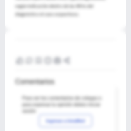
según indicación dentro de las 48 hs del
diagnóstico el caso sospechoso.
Comentarios
Para ver los comentarios de colegas o
para expresar tu opinión debes iniciar
sesión
Ingresar a IntraMed