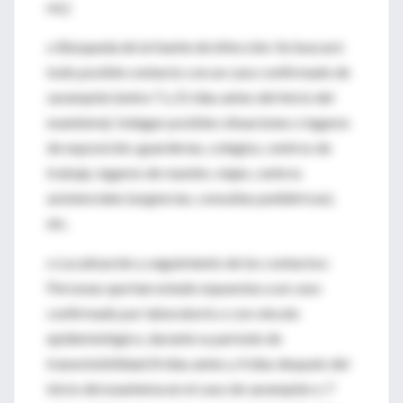
mL)
o Búsqueda de la fuente de infección: Se buscará
todo posible contacto con un caso confirmado de
sarampión (entre 7 y 21 días antes del inicio del
exantema). Indagar posibles situaciones o lugares
de exposición: guarderías, colegios, centros de
trabajo, lugares de reunión, viajes, centros
asistenciales (urgencias, consultas pediátricas),
etc.
o Localización y seguimiento de los contactos:
Personas que han estado expuestas a un caso
confirmado por laboratorio o con vínculo
epidemiológico, durante su período de
transmisibilidad (4 días antes y 4 días después del
inicio del exantema en el caso de sarampión o 7