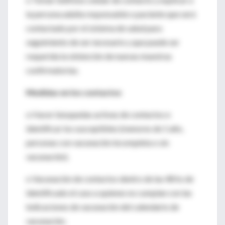
la persona adulta responsable o paciente que será
contactado por el sistema de salud para
seguimiento de ser necesario y que puede ser
requerida la obtención de nuevas muestras
confirmatorias.
Medidas en los contactos
o Hacer búsquedas activas de contactos e
identificar los susceptibles (menores de 1 año,
personas con vacunación incompleta o sin
vacunación).
o Vacunación de contactos dentro de las 48 hs de
identificado el caso a quienes no cumplan con las
indicaciones de vacunación del calendario de
vacunación.