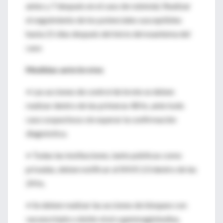
antes y 7 después en el caso de rubéola). Realizar
el seguimiento de los potenciales susceptibles
hasta 21 días después del inicio del exantema del
caso
Medidas ante brotes
• Las acciones de control de brote se deben
realizar dentro de las primeras 48 hs, ante todo
caso sospechoso sin esperar la confirmación
diagnóstica.
• Todas las instituciones, tanto públicas como
privadas, deben notificar al SNVS 2.0 dentro de las
24 hs.
• Se deben realizar las acciones de bloqueo con
vacuna triple o doble viral o gammaglobulina,