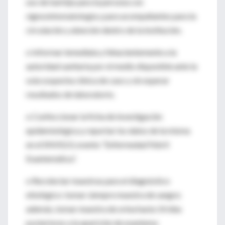
uso de barbijo para la persona con
signosintomatología y para acompañantes para la
circulación y atención dentro de la institución.
o Informar inmediata y fehacientemente a la
autoridad sanitaria por el medio disponible ante la
sola sospecha clínica de caso y sin esperar
resultados de laboratorio.
o Confeccionar la ficha de investigación
epidemiológica y reportar los datos de la misma
en el SNVS2.0, evento “Enfermedad Febril
Exantemática”.
o Recolectar muestras para el diagnóstico
etiológico: tomar siempre muestra de sangre;
además, tomar muestra de orina hasta 14 días
posteriores a la aparición de exantema