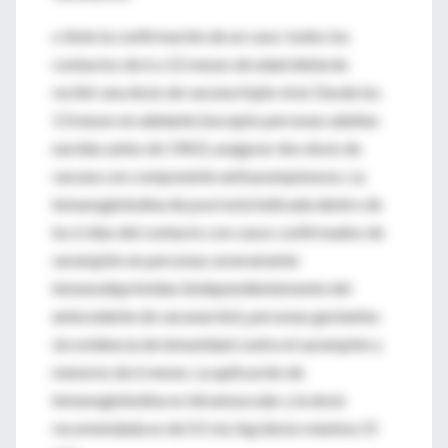
o Ante la confirmación de un caso: todos los
contactos de 6 a 12 meses de edad deberán
recibir una dosis de vacuna triple viral. Desde los
13 meses en adelante (excepto personas adultas
nacidas antes de 1965), asegurar dos dosis de
vacuna con componente antisarampionoso. La
inmunoglobulina de pool está indicada dentro de
los 6 días del contacto con casos confirmados de
sarampión en personas severamente
inmunodeprimidas (independientemente del
antecedente de vacunación), personas gestantes
sin evidencia de inmunidad contra el sarampión y
menores de 6 meses. La aplicación de
inmunoglobulina es intramuscular y la dosis
recomendada es de 0.5 mL/kg (dosis máxima 15