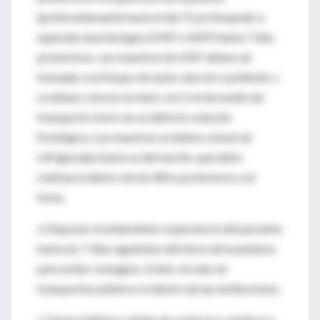
(preferentemente hasta el día 7) y/o hisopado o
aspirado nasofaríngeo (HNF o ANF) hasta 7 días
posteriores. Las muestras de HNF deben ser
tomadas con hisopo de nylon, dacrón o poliéster y
se deben colocar en tubo con 2 ml de medio de
transporte viral o en su defecto solución
fisiológica. Las muestras se deben conservar
refrigeradas hasta su derivación, que debe
realizarse dentro de las 48 hs posteriores a la
toma.
o Disponer el aislamiento respiratorio del paciente
hasta los 7 días siguientes del inicio del exantema
para evitar contagios. Evitar circular en
transportes públicos ni dentro de las instituciones.
o Tomar teléfono celular de contacto y explicar a