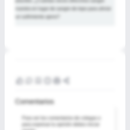
placebo. ¿Cuántas veces ofrecimos sangre
nuestra en lugar de sangre de topo para aliviar
un sufrimiento ajeno?
Comentarios
Para ver los comentarios de colegas o
para expresar tu opinión debes iniciar