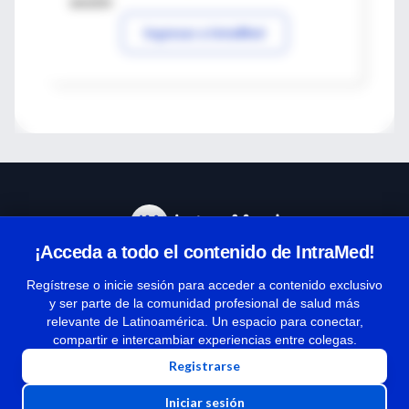
sesión
Ingresar a IntraMed
¡Acceda a todo el contenido de IntraMed!
Centro de Ayuda
Regístrese o inicie sesión para acceder a contenido exclusivo
y ser parte de la comunidad profesional de salud más
relevante de Latinoamérica. Un espacio para conectar,
Términos y condiciones
compartir e intercambiar experiencias entre colegas.
| Políticas de privacidad
Registrarse
| Todos los derechos reservados | Copyright 1997-2026
Iniciar sesión