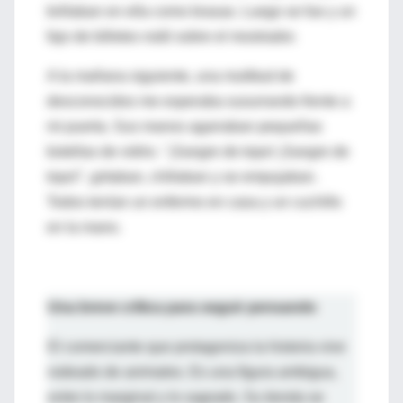
brillaban en ella como brasas. Luego se fue y un
fajo de billetes rodó sobre el mostrador.
A la mañana siguiente, una multitud de
desconocidos me esperaba susurrando frente a
mi puerta. Sus manos agarraban pequeñas
botellas de vidrio. "¡Sangre de topo! ¡Sangre de
topo!", gritaban, chillaban y se empujaban.
Todos tenían un enfermo en casa y un cuchillo
en la mano.
Una breve crítica para seguir pensando
El comerciante que protagoniza la historia vive
rodeado de animales. Es una figura ambigua,
entre lo marginal y lo sagrado. Su tienda se