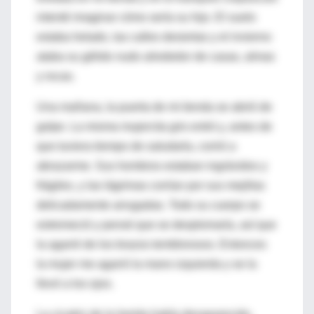
intenté imaginar cómo sería su hijo. El suelo
estaba helado, las calles desiertas y el invierno
ataba su gélido nudo alrededor de casas, almas
y rocas.
Una mañana, la puerta de mi tienda se abrió de
golpe. La misma mujercita gris entró y, antes de
que tuviera tiempo de saludarla, corrió a
abrazarme. Sus hombros estaban ingrávidos y
frágiles, y las lágrimas corrían por sus mejillas
delicadamente arrugadas. Todo su cuerpo se
estremeció y pensé que se desplomaría, así que
la agarré de los brazos temblorosos. Entonces
la mujer me agarró la mano izquierda y se la
llevó a los ojos.