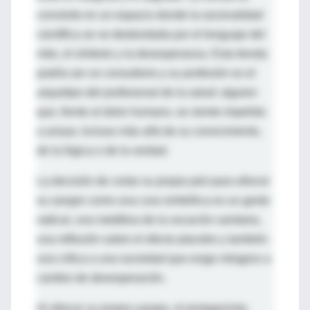
convierte en un espacio donde la racionalidad
científica se ve desbordada por el lenguaje del
mito, el símbolo y la desesperanza. Esta tienda
podría ser un consultorio y su profesión es el
arquetipo del profesional de la salud: alguien
que, frente al dolor humano, se siente impelido
a actuar, incluso más allá de su conocimiento,
de la lógica o de la verdad.
La decisión de cortar su propia piel para ofrecer
su sangre como una cura simbólica es un gesto
radical, una metáfora de la vocación sanitaria,
una reflexión sobre el efecto placebo y también
una crítica a una sociedad que exige milagros a
cambio de desesperación.
Al ofrecer su propia sangre, el protagonista