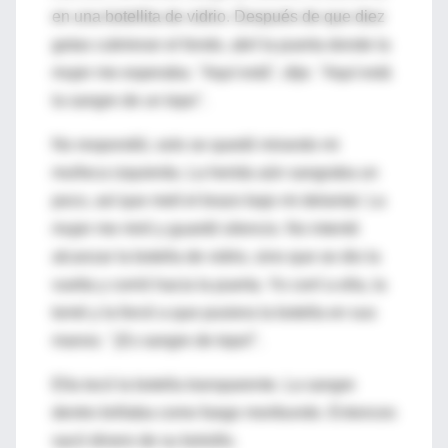
en una botellita de vidrio. Después de que diez
gotas cubrieran el fondo, abrí la puerta donde la
mujer me esperaba. "Aquí está", dije. "Aquí está
la sangre de un topo".
No respondió, solo se quedó mirando mi
muñeca izquierda. La herida aún sangraba un
poco, así que metí el brazo bajo mi delantal. La
mujer me miró y guardó silencio. No intentó
alcanzar la botella de vidrio, sino que se dio la
vuelta y corrió hacia la puerta. Yo corrí a ella, la
tomé y la forcé a que pusiera la botella en sus
manos. "¡Es sangre de topo!".
Ella tocó la botella transparente. La sangre
dentro brillaba como fuego moribundo. Entonces
sacó dinero de su bolsillo.