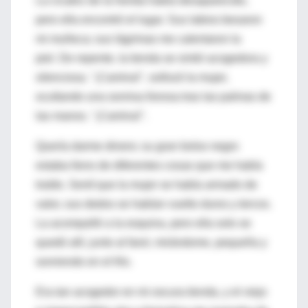
La cicatriz de la herida había desaparecido,
pero ella encontró el lugar. Sus labios besaron
mi muñeca; sus lágrimas me calentaron la
piel. De repente, la tienda se sintió acogedora y
silenciosa. "¡Camina!", sollozó la mujer,
ocultando una sonrisa llorosa tras las palmas de
las manos. "¡Camina!".
Quería darme dinero; su gran bolso negro
estaba lleno de diferentes cosas que me había
traído. Sentí que la mujer se había armado de
valor, sus dedos se habían vuelto duros y tercos.
La acompañé a la esquina, pero ella solo se
quedó allí, junto al farol, mirándome, pequeña y
sonriendo en el frío.
Era tan acogedor en mi oscura tienda, y el viejo