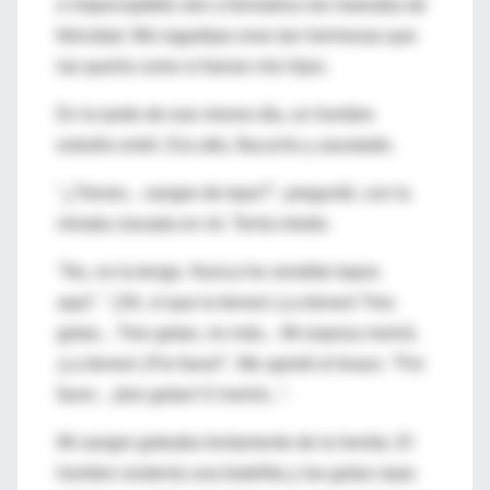
e imperceptible olor a formalina me mareaba de
felicidad. Mis lagartijas eran tan hermosas que
las quería como si fueran mis hijos.
En la tarde de ese mismo día, un hombre
extraño entró. Era alto, flacucho y asustado.
"¿Tienes... sangre de topo?", preguntó, con la
mirada clavada en mí. Tenía miedo.
"No, no la tengo. Nunca he vendido topos
aquí". "¡Oh, sí que la tienes! ¡La tienes! Tres
gotas... Tres gotas, no más... Mi esposa morirá.
¡La tienes! ¡Por favor!". Me apretó el brazo. "Por
favor... ¡tres gotas! O morirá...".
Mi sangre goteaba lentamente de la herida. El
hombre sostenía una botellita y las gotas rojas