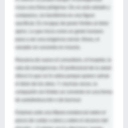
cruza una línea peligrosa. De un acto aislado y
compasivo, se transforma en una figura
sacrificial. Es incapaz de poner límites al dolor
ajeno. Lo que inicia como un gesto humano
pasa a ser una exigencia social. Ahora, el
sanador se convierte en insumo.
Resuena de nuevo el consultorio, el hospital, la
sala de emergencias. El profesional de la salud
ofrece lo que no le sobra porque quiere calmar
el dolor de los otros. Y, muchas veces, la
compasión sin límites se convierte en una forma
de autodestrucción o de
burnout
.
Estamos ante una fábula existencial sobre el
precio de cuidar a otros y sobre el alcance del