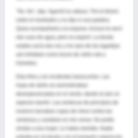
"No. No", dije. Agachó la cabeza. Tiró el dinero
sobre el mostrador y no dijo ni una palabra.
Quise acompañarla a la esquina. Incluso le serví
otro vaso de agua, pero no esperó. La tienda
estaba vacía otra vez y los ojos de las lagartijas
aún brillaban como trozos de vidrio roto y
húmedos.
Días fríos y sin incidentes transcurrían. Las
hojas de otoño se arremolinaban
desesperanzadas en el viento, dando al aire un
aspecto marrón. Las ventiscas de principios de
invierno lanzaban copos de nieve contra las
ventanas y cantaban en mis venas. No podía
olvidar a esa mujer. Le había mentido. Nadie
entraba en mi tienda y en el tranquilo crepúsculo