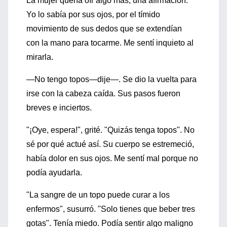
La mujer quería oír algo más, una afirmación.
Yo lo sabía por sus ojos, por el tímido
movimiento de sus dedos que se extendían
con la mano para tocarme. Me sentí inquieto al
mirarla.
—No tengo topos—dije—. Se dio la vuelta para
irse con la cabeza caída. Sus pasos fueron
breves e inciertos.
"¡Oye, espera!", grité. "Quizás tenga topos". No
sé por qué actué así. Su cuerpo se estremeció,
había dolor en sus ojos. Me sentí mal porque no
podía ayudarla.
"La sangre de un topo puede curar a los
enfermos", susurró. "Solo tienes que beber tres
gotas". Tenía miedo. Podía sentir algo maligno