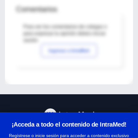
Comentarios
Para ver los comentarios de colegas o
para expresar tu opinión debes iniciar
sesión
Ingresar a IntraMed
¡Acceda a todo el contenido de IntraMed!
Centro de Ayuda
Regístrese o inicie sesión para acceder a contenido exclusivo