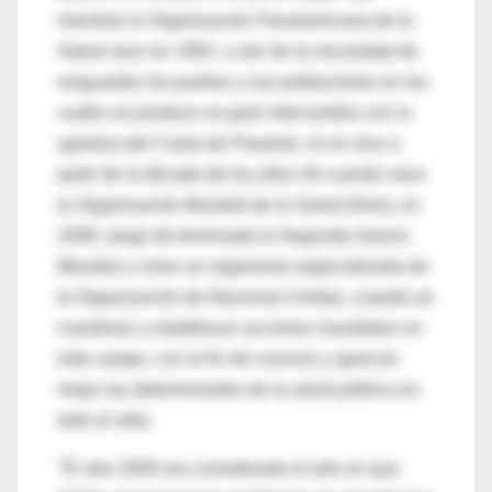
mientras la Organización Panamericana de la
Salud nace en 1902, a raíz de la necesidad de
resguardar los puertos y sus poblaciones en los
cuales se produce un gran intercambio con la
apertura del Canal de Panamá, no es sino a
partir de la década de los años 40 cuando nace
la Organización Mundial de la Salud (Oms), en
1948, luego de terminada la Segunda Guerra
Mundial y como un organismo especializado de
la Organización de Naciones Unidas, cuando se
coordinan y establecen acciones mundiales en
este campo, con el fin de conocer y apreciar
mejor las determinantes de la salud pública en
todo el orbe.
"El año 2000 era considerado el año en que