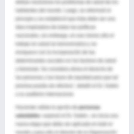
debían resolverse los problemas de salud de los
habitantes del mundo. Luego, se reformuló el
principio y se estableció que ésta debe ser una
idea inspiradora de todas las políticas
nacionales, sin embargo, en ese mismo año el
trabajo en salud se transversaliza y se
enriquece con la incorporación de las
determinantes sociales en los factores de salud
y bienestar. Se considera ahora el derecho de
las personas y las leyes de equidad para que tal
premisa pueda ser efectiva", detalló el Dr. Sotelo
a su auditorio internacional.
Haciendo válida la opción de
personas
saludables
-expresó el Dr. Sotelo-, se inicia una
nueva etapa que debe ser aplicada en todo el
mundo y para ello el director de la Organización