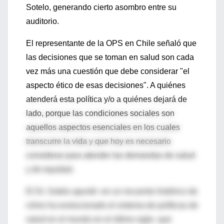
Sotelo, generando cierto asombro entre su
auditorio.
El representante de la OPS en Chile señaló que
las decisiones que se toman en salud son cada
vez más una cuestión que debe considerar "el
aspecto ético de esas decisiones". A quiénes
atenderá esta política y/o a quiénes dejará de
lado, porque las condiciones sociales son
aquellos aspectos esenciales en los cuales
transcurre la vida y que hoy es necesario
considerar para atender las demandas de salud
y de equidad.
El Dr. Sotelo apuntó -en un recuento histórico de
cómo ha evolucionado el sistema de políticas de
salud en el mundo en el último siglo- que