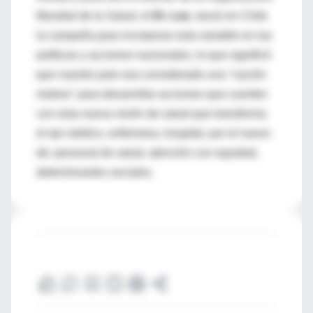
Mundial de la Salud, el
Dr. Lee
, lanzó en Chile
la campaña para incorporar esta variable en las
políticas y acciones nacionales, lo que significó
que nuestro país sea considerado una "nación
motora" para desarrollar acciones que cuenten
con esta nueva visión de salud que transforma
el eje médico, enfermera, hospital, por el nuevo
de: personal de salud, atención con equidad,
determinantes sociales.