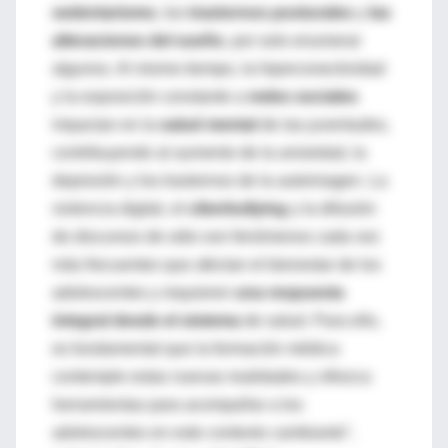
sedentarismo
, los
trastornos posturales
y
las
alteraciones del sueño
, por solo enumerar
algunos. Al mismo tiempo, la hiperconectividad
y la exposición constante a
redes sociales
impactan en la
salud mental
de las juventudes,
contribuyendo al aumento de la ansiedad, la
depresión y los trastornos de la autoimagen. La
violencia digital, el
ciberbullying
y la difusión
de discursos de odio son fenómenos cada vez
más frecuentes que afectan el bienestar de los
adolescentes y requieren
una respuesta
integral desde el sistema
de salud. Para ello,
es fundamental que la formación médica
contemple estas nuevas realidades y ofrezca
herramientas para acompañar a los
adolescentes en este contexto cambiante”,