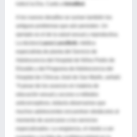
indicó la Dra. Cueto a
IntraMed
.
A los nuevos desafíos se suman también los
antiguos problemas que aún persisten. Un
ejemplo es el de la salud sexual y reproductiva.
La doctora
Laura Lanzillotti
, médica
especialista de planta del Servicio de
Adolescencia del Hospital de Niños Pedro de
Elizalde y del Programa de Adolescencia del
Hospital de Clínicas José de San Martín, señaló:
“A pesar de los avances en materia de
educación sexual y acceso a métodos
anticonceptivos, todavía observamos que
muchos adolescentes encuentran obstáculos al
momento de acercarse a los servicios
especializados. La vergüenza, el miedo a ser