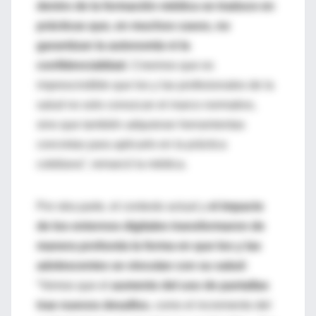
dentro de la formación médica se traduce en
prácticas que, en muchos casos, no
garantizan la autonomía ni la
confidencialidad.
Creemos que es
imprescindible que los y las profesionales de la
salud no solo conozcan el marco normativo,
sino que también adquieran herramientas
concretas para aplicarlo en la práctica
cotidiana”, remarcó la médica.
Por otra parte, el contexto actual y
el impacto
de los entornos digitales transformaron de
manera profunda la forma en que los y las
adolescentes se vinculan con su salud
:
“Vemos que el
aumento del uso de pantallas
trae nuevos desafíos
, como el incremento del