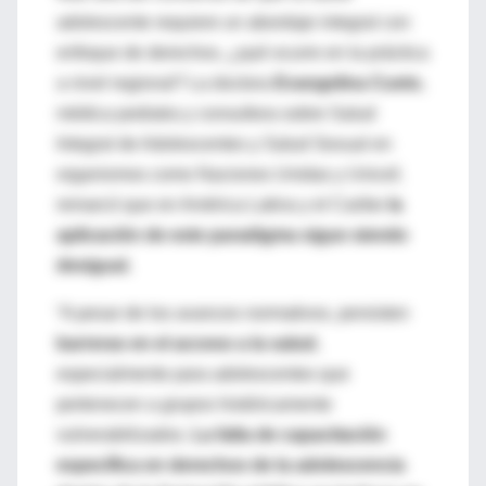
adolescente requiere un abordaje integral con
enfoque de derechos, ¿qué ocurre en la práctica
a nivel regional? La doctora
Evangelina Cueto
,
médica pediatra y consultora sobre Salud
Integral de Adolescentes y Salud Sexual en
organismos como Naciones Unidas y Unicef,
remarcó que en América Latina y el Caribe
la
aplicación de este paradigma sigue siendo
desigual.
“A pesar de los avances normativos, persisten
barreras en el acceso a la salud
,
especialmente para adolescentes que
pertenecen a grupos históricamente
vulnerabilizados.
La falta de capacitación
específica en derechos de la adolescencia