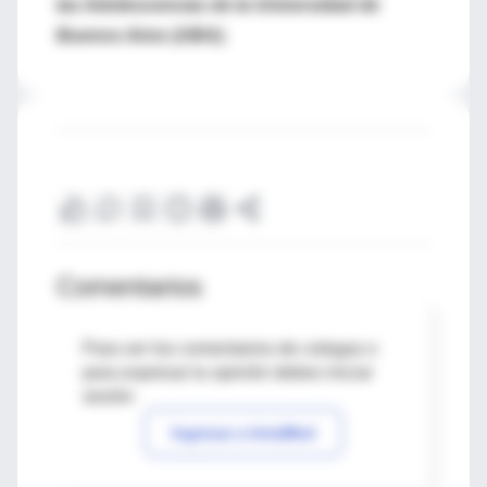
las Adolescencias de la Universidad de
Buenos Aires (UBA).
Comentarios
Para ver los comentarios de colegas o
para expresar tu opinión debes iniciar
sesión
Ingresar a IntraMed