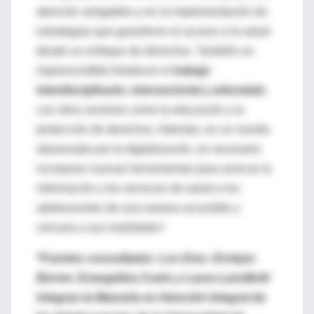
atención amigables y en la implementación de
estrategias que garanticen el acceso a la salud
desde un enfoque de derechos. También es
imprescindible fortalecer el
trabajo
interdisciplinario, intersectorial y articulado
con otros sectores como la educación y la
protección de derechos. Además, en un mundo
atravesado por la digitalización, es necesario
incorporar nuevas herramientas para acercar la
información y los servicios de salud a los
adolescentes de una manera accesible y
cercana a sus realidades”.
*Fuentes consultadas: Los Dres. Enrique
Berner, Evangelina Cueto y Laura Lanzillotti
integran la Maestría en Atención Integral de