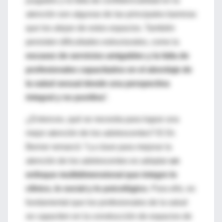
juzgados y la falta de confidencialidad en la
atención son algunas de las principales barreras
que los alejan de estos espacios. También
persisten dificultades estructurales, como la
escasez de servicios amigables y la falta de
profesionales capacitados en el abordaje de
la salud sexual desde una perspectiva
integral y no punitiva
”.
¿Entonces, qué se necesita para lograr una
mejor atención de los adolescentes? El Dr.
Berner remarcó: “La clave para mejorar la
atención de los adolescentes es adoptar
un
enfoque multidimensional que integre lo
clínico, lo social y lo psicológico.
Para ello, es
fundamental que los profesionales de la salud
se capaciten en la construcción de espacios de