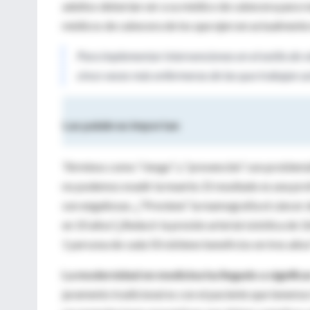
adultos deberían ver a su médico de cabecera para r
médicos de cabecera de los que ejercen actualmente e
Para implementar intervenciones en el estilo de v
cinco veces más enfermeras de las que trabajan a
Las palabras importan
Términos como “riesgo” y “prevención” son problem
no podemos evadir la muerte. El resultado es una pro
son engañosas. ¿“Previene” la mamografía el cáncer
en 10 años?¿Reducir la presión arterial sistólica d
1 persona de cada 50 obtiene beneficios en tres año
La modernidad en medicina ha llegado a significa
juramento tradicional es con el paciente que tenemo