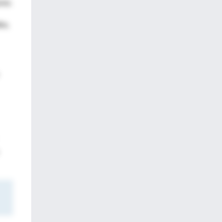
nte.
to
,