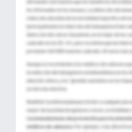
del mundo real muestra que los beneficios de la det
los informados en los ensayos. La detección del an
reducción absoluta de la mortalidad específica de la 
(principalmente la reducción del tabaquismo) han red
detección del cáncer de pulmón, en el mejor de los 
cada año en los EE. UU., pero se estima que las inter
previenen 160 000 muertes cada año, 10 veces más q
Aunque se recomienda a los médicos de cabecera que
la reducción del tabaquismo estadounidense en los úl
atención clínica, y los “grandes aumentos en los impues
acción más efectiva.
Redefinir la enfermedad para incluir a cualquier per
mayor de la población general, a veces, su totalidad
recomendaciones de prevención para la atención
médicos de cabecera
. Por ejemplo, si las directri