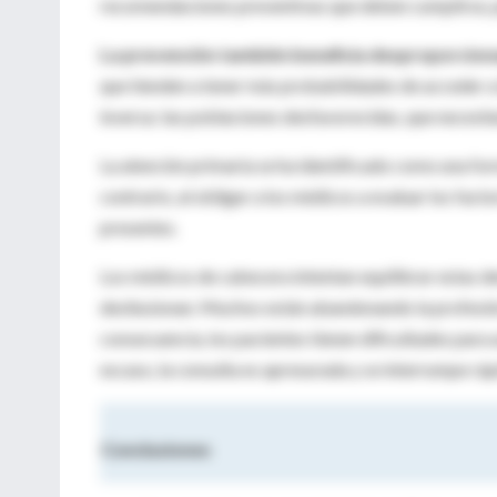
recomendaciones preventivas que deben cumplirse, pe
La prevención también beneficia desproporcion
que tienden a tener más probabilidades de acceder a l
inversa: las poblaciones desfavorecidas, que necesit
La atención primaria se ha identificado como una form
contrario, al obligar a los médicos a evaluar los fact
presentes.
Los médicos de cabecera intentan equilibrar estas 
desilusionan. Muchos están abandonando la profesión 
consecuencia, los pacientes tienen dificultades para 
escaso, la consulta es apresurada y se interrumpe rá
Conclusiones