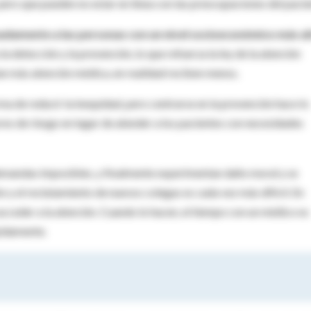
ro que pueden no estar en línea con las preocupaciones del pacie
adamente a las personas con un nivel socioeconómico más al
a detección y la prevención, lo que refuerza la ley de la atención
an más atención médica, en realidad reciben menos.
a de reducir la inequidad, pero centrarse en la prevención hace lo
ores de riesgo en lugar de atender a los pacientes con necesidades
demandas imposibles, y finalmente experimentan daño moral y se
y el reclutamiento de nuevos colegas es cada vez más difícil. En
acceder a la atención. Cuando lo hacen, el tiempo con un médico es
pidamente.