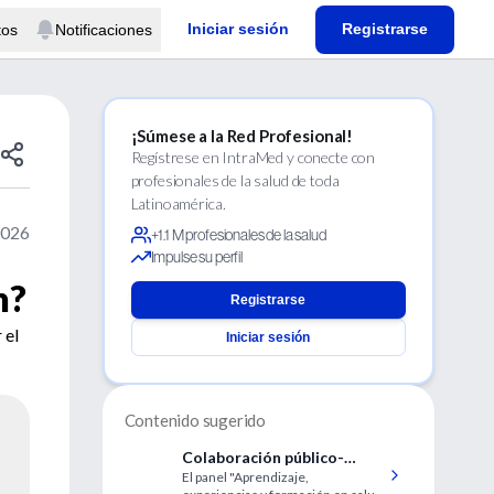
Iniciar sesión
Registrarse
tos
Notificaciones
¡Súmese a la Red Profesional!
Regístrese en IntraMed y conecte con
profesionales de la salud de toda
Latinoamérica.
2026
+1.1 M profesionales de la salud
Impulse su perfil
n?
Registrarse
 el
Iniciar sesión
Contenido sugerido
Colaboración público-
El panel "Aprendizaje,
privada como camino