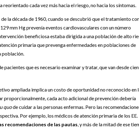
a reorientado cada vez más hacia el riesgo, no hacia los síntomas.
es de la década de 1960, cuando se descubrió que el tratamiento co
115-129 mm Hg prevenía eventos cardiovasculares con un número
ntervención beneficiosa estaba dirigida a una población de alto rie
la atención primaria que prevenga enfermedades en poblaciones de
a población.
e pacientes que es necesario examinar y tratar, que van desde cie
tivo ampliada implica un costo de oportunidad no reconocido en l
r proporcionalmente, cada acto adicional de prevención debería
tu quo
de cuidar a las personas enfermas. Pero las recomendacione
rspectiva. Por ejemplo, los médicos de atención primaria de los EE.
 las recomendaciones de las pautas
, y más de la mitad de ese ti