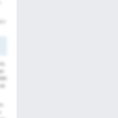
s
) y
ia,
que
1000
 de
ro
s