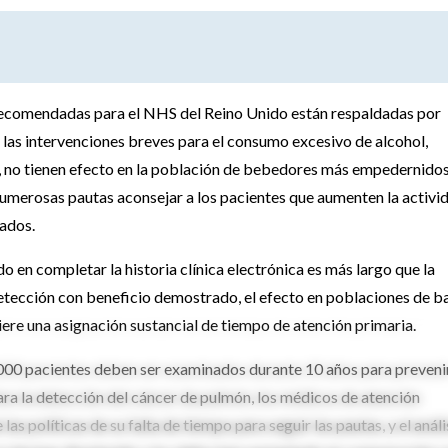
da recomendadas para el NHS del Reino Unido están respaldadas por
 las intervenciones breves para el consumo excesivo de alcohol,
, no tienen efecto en la población de bebedores más empedernidos
numerosas pautas aconsejar a los pacientes que aumenten la activi
tados.
en completar la historia clínica electrónica es más largo que la
detección con beneficio demostrado, el efecto en poblaciones de b
ere una asignación sustancial de tiempo de atención primaria.
 1000 pacientes deben ser examinados durante 10 años para preveni
ara la detección del cáncer de pulmón, los médicos de atención
as políticas de su falta de tiempo para seguir las pautas, y el análi