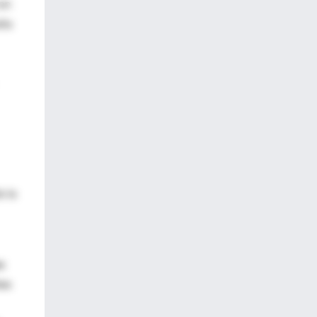
con
eña
o la
s
los