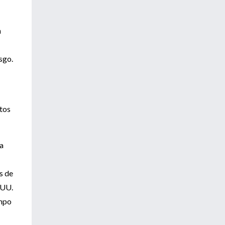
n
sgo.
ntos
a
s de
 UU.
empo