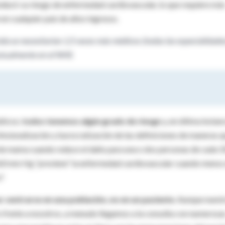
educir su riesgo de enfermedad cardiovascular, lo que requiere má
n cualquier país de altos ingresos.
ida se necesitarían 1,5 veces más médicos (todas las especialidades
ctualmente en el NHS.
áticos;
todos tenemos algún grado de riesgo
y, en última instanc
fesionalización y burocratización de las definiciones de maneras 
 de mama cuando reduce el daño para una o dos personas de cada 
e 160 mm Hg “previene” la enfermedad cardiovascular cuando menos
s?
r centrarse en una población, no en un paciente
. Aunque nuest
s frente a nosotros, a menudo llegamos a la consulta con numerosa