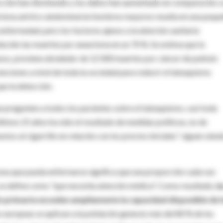
ección han disminuido y los daños han aumentado en comparación 
eurisma aórtico abdominal en hombres mayores resulta en una pequ
enfermedad, pero los factores ajenos a la atención sanitaria
ucido las muertes por aneurisma en un 70 %. Se estima que la
casos, previene alrededor de 12 000 muertes por cáncer de pulmón
venciones a nivel de toda la sociedad para reducir el tabaquismo
ue la detección.
 pregunten a todos los pacientes sobre el tabaquismo, casi toda
timos 25 años ha sido el resultado de medidas políticas, no de
tos al cigarrillo en relación con los precios iniciales” siguen siend
sona que pueda enfermarse significa que una proporción cada vez
, se define como "que necesita atención médica". Como resultado,
la
 primaria exceden ampliamente la capacidad disponible de 
ces europeas se aplican a la población general, más del 80 % de los