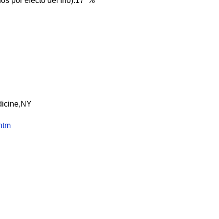
s por efecto del frío):17 %
dicine,NY
.htm