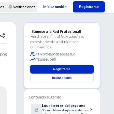
Iniciar sesión
Registrarse
tos
Notificaciones
¡Súmese a la Red Profesional!
Regístrese en IntraMed y conecte con
profesionales de la salud de toda
Latinoamérica.
2008
+1.1 M profesionales de la salud
Impulse su perfil
Registrarse
Iniciar sesión
Contenido sugerido
Los secretos del orgasmo
"Es muchísimo lo que no sabemos