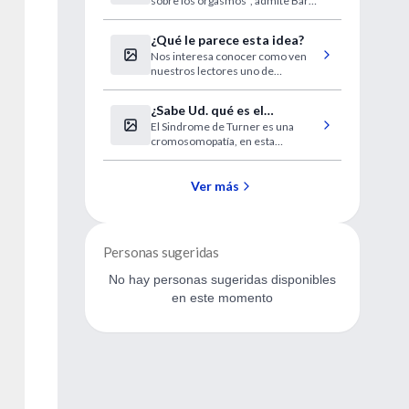
sobre los orgasmos", admite Barry
Komisaruk
¿Qué le parece esta idea?
Nos interesa conocer como ven
nuestros lectores uno de
nuestros proyectos 2008.
¿Sabe Ud. qué es el
El Sindrome de Turner es una
Sindrome de Turner?
cromosomopatía, en esta
enfermedad hay 22 pares de
autosomas y un solo cromosoma
X, estando el otro ausente en
Ver más
algunos tejidos, o alterado
estructuralmente.
Personas sugeridas
No hay personas sugeridas disponibles
en este momento