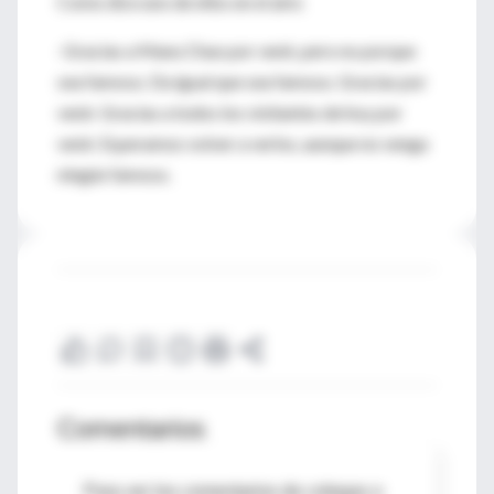
Como dice uno de ellos en el aire:
-Gracias a Manu Chao por venir, pero no porque
sea famoso. Da igual que sea famoso. Gracias por
venir. Gracias a todos los visitantes de hoy por
venir. Esperamos volver a verlos, aunque no venga
ningún famoso.
Comentarios
Para ver los comentarios de colegas o