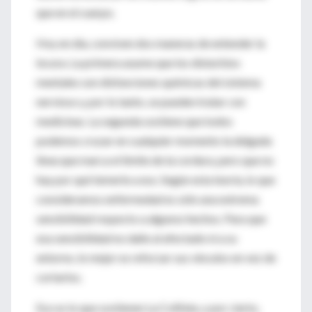
que en el cuerpo.
Hoy en día, conviven dos maneras de entender la
locura. La primera asume que los disturbios
mentales son disfunciones químicas del sistema
nervioso y, por lo tanto, se pueden tratar con
medicinas. La segunda sostiene que todos
podemos cruzar en cualquier momento la delgada
línea que marca el límite de la cordura, pero que no
hay por qué temerle a eso. Según esta teoría, lo que
consideramos enfermedad es sólo una extrema
sensibilidad respecto a algunos hechos. Para que
esa sensibilidad no dañe al afectado ni a su
entorno, lo mejor es reforzar sus vínculos en vez de
cortarlos.
Eso es lo que sostienen La Colifata, y por cierto,