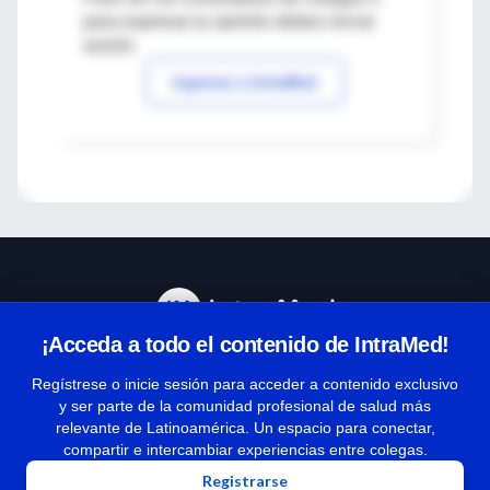
para expresar tu opinión debes iniciar
sesión
Ingresar a IntraMed
¡Acceda a todo el contenido de IntraMed!
Centro de Ayuda
Regístrese o inicie sesión para acceder a contenido exclusivo
y ser parte de la comunidad profesional de salud más
relevante de Latinoamérica. Un espacio para conectar,
Términos y condiciones
compartir e intercambiar experiencias entre colegas.
| Políticas de privacidad
Registrarse
| Todos los derechos reservados | Copyright 1997-2026