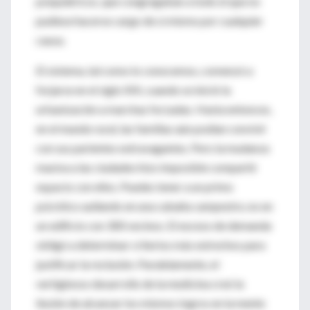
psiquiátricos, que congregaban a todo el que no
pudiese hacerse cargo de sí mismo por cualquier
causa.
El sistema, tal como lo conocemos, comenzó a
forjarse en el siglo XIX, cuando se inició la
urbanización a marchas forzadas. Hasta entonces,
en el mundo rural, las familias aún podían convivir
con sus parientes extravagantes. Pero la mudanza
masiva a las ciudades hizo imposible compartir
espacio con ellos. Puedes tener a un primo
psicótico aullando en una cabaña campestre, no en
un edificio con 300 vecinos. El exceso de demanda
obligó a determinar criterios más estrechos para
justificar la reclusión. Paralelamente, el
vertiginoso desarrollo de la medicina creó la
ilusión de alcanzar los mismos logros en la mente