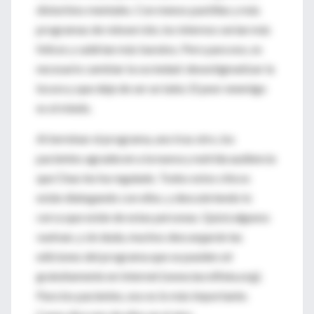
disturbios mentales. Con menos pastillas y más
programas de reinserción, los internos serían más
felices y saldrían más baratos. Pero para eso, es
necesario cambiar la sociedad: desestigmatizar la
locura y que deje de ser un tabú. El peor enemigo
es el miedo.
Al terminar el programa, uno tras otro, los
pacientes agradecen a la nueva y nutrida audiencia
que Chao les ha regalado. Todos estos chicos
están dialogando con ellos, y descubriendo lo
cerca que están de estas personas. Quizá algunos
vuelvan, y sin duda, muchos descargarán las
ediciones del programa que se pueden oír
gratuitamente en Internet (www.lacolifata.org).
Para los pacientes, eso es lo más importante.