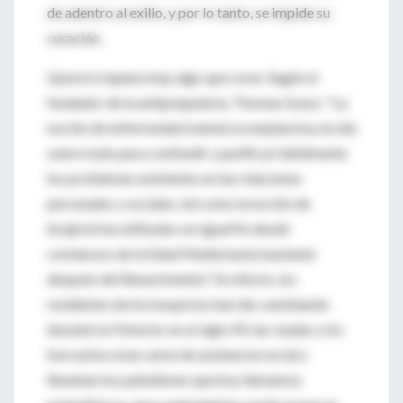
de adentro al exilio, y por lo tanto, se impide su
curación.
Quizá ni siquiera hay algo que curar. Según el
fundador de la antipsiquiatría, Thomas Szasz: "La
noción de enfermedad mental se emplea hoy en día
sobre todo para confundir y justificar hábilmente
los problemas existentes en las relaciones
personales y sociales, tal como la noción de
brujería fue utilizada con igual fin desde
comienzos de la Edad Media hasta bastante
después del Renacimiento". En efecto, los
residentes de los hospicios han ido cambiando
durante la Historia: en el siglo XV, las viudas y los
borrachos eran carne de asistencia social y
llenaban los pabellones que hoy llamamos