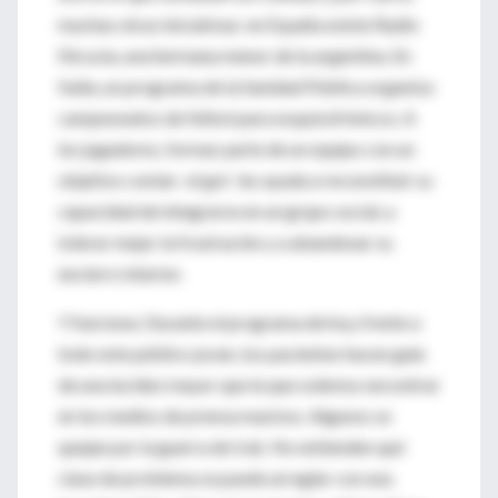
muchas otras iniciativas: en España existe Radio
Nicosia, una hermana menor de la argentina. En
Italia, un programa de la Sanidad Pública organiza
campeonatos de fútbol para esquizofrénicos. A
los jugadores, formar parte de un equipo con un
objetivo común -el gol- les ayuda a reconstituir su
capacidad de integrarse en un grupo social, a
tolerar mejor la frustración y a abandonar su
encierro interior.
Y funciona. Durante el programa de hoy, frente a
todo este público joven, los pacientes hacen gala
de una lucidez mayor que la que solemos encontrar
en los medios de prensa masivos. Algunos se
quejan por la guerra de Irak. No entienden qué
clase de problema se puede arreglar con una