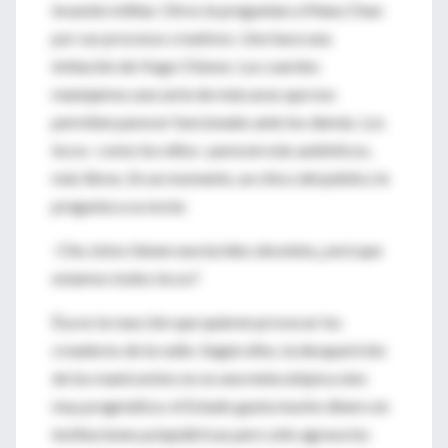
invasión militar. Otros le preguntan a Manu Chao
por sus procesos creativos. Uno hace una
imitación de Hugo Chávez. Los cuerdos
manejamos una serie de máscaras que nos
permiten parecer funcionales ante los demás. Los
locos -como los niños- parecen más auténticos,
más libres. En un momento, un chico del público le
pregunta a su novia:
-Che, éstos tienen una lucidez absoluta ¿será que
estamos todos locos?
Ésa es la reacción que quieren provocar los
creadores de la radio. Según ellos, la desaparición
de los manicomios no es una meta utópica sino
muy pragmática: el Estado gasta mucho dinero en
instituciones psiquiátricas pero sólo agrava los