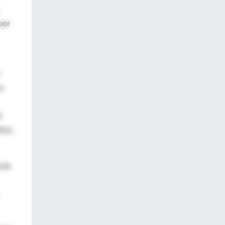
 por
os
k
isis
l de