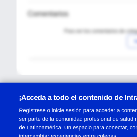
Comentarios
Para ver los comentarios de coleg
I
¡Acceda a todo el contenido de Int
Regístrese o inicie sesión para acceder a conten
ser parte de la comunidad profesional de salud 
Centro de Ayuda
de Latinoamérica. Un espacio para conectar, co
Términos y condiciones
| Políticas de privacidad
| Todos
intercambiar experiencias entre colegas.