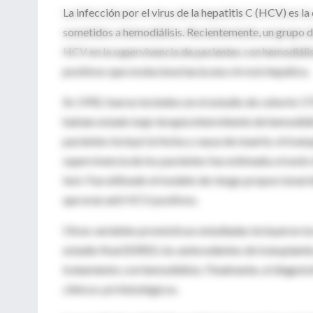
La infección por el virus de la hepatitis C (HCV) es
sometidos a hemodiálisis. Recientemente, un grupo d
HCV en la supervivencia de pacientes con hemodiálisi
positivos que evoluciona hacia una cirrosis hepática.
En 1992, fueron incluidos en el estudio de cohorte 1
habían estado bajo terapia intermitente de hemodiáli
pacientes incluyó la fecha y causa de muerte, el transp
supervivencia de los pacientes fue estimada a travé
test. Fue utilizado el modelo de riesgo proporcional 
que eran anti HCV positivos.
Otras variables pronósticas estudiadas incluyeron la
estadio final (ESRD), los antecedentes de transplante
tratamiento con hemodiálisis. Finalmente, el diagnósti
clínicos y/o histológicos.