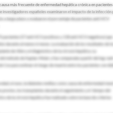
 la causa más frecuente de enfermedad hepática crónica en pacientes
e investigadores españoles examinaron el impacto de la infección
s a largo plazo y evaluaron el porcentaje de pacientes anti HCV
75 pacientes (57 anti HCV positivos y 118 anti HCV negativos) que
sis durante al menos 6 meses. La evaluación de los resultados de l
lante de riñón y el diagnóstico de la cirrosis hepática. La
s del método de Kaplan-Meier y fue comparada a partir del log-ran
de Cox para estimar el riesgo de muerte entre los pacientes con diál
 edad, el sexo, la diabetes melitus como causa de enfermedad rena
s previos, los transplantes durante el seguimiento y el tiempo del
co de la cirrosis hepática fue realizado sobre la base de criterios