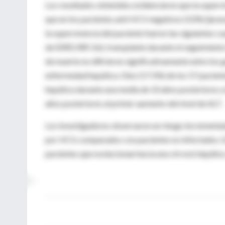
Los resultados obtenidos evidenciaron que la supervi
que en los pacientes anti HCV negativos (52%) (jerar
la supervivencia del paciente fueron las siguientes c
de ESRD (RR 3.6); transplante durante el seguimient
de muerte no difirieron significativamente entre los
enfermedad hepática. Diez (17.5%) de los 57 pacient
hepática durante una media de 10 años posteriores a l
años posteriores al primer aumento del nivel de ALT.
Los investigadores observaron un riesgo incrementad
por HCV, comparados con pacientes no infectados. Es
pacientes que evolucionan hacia una cirrosis hepátic