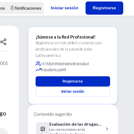
Iniciar sesión
Registrarse
tos
Notificaciones
¡Súmese a la Red Profesional!
Regístrese en IntraMed y conecte con
profesionales de la salud de toda
Latinoamérica.
2001
+1.1 M profesionales de la salud
Impulse su perfil
Registrarse
Iniciar sesión
rgo
Contenido sugerido
Evaluación de las drogas
Las correcciones en la
antirretrovirales en