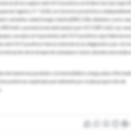
vencia de los sujetos anti HCV positivos en 8 años fue más baja (
quía de registro, P = 0.03). Los factores pronósticos independiente
uatro variables: edad (riesgo relativo[RR] 1.04); diabetes como cau
o (RR 0.66) y presencia de anticuerpos por HCV (RR 1.62). Las cau
 grupos, excepto en 4 pacientes anti HCV positivos que fallecieron 
es anti HCV positivos fueron obtuvieron un diagnóstico por cirros
a iniciación de la terapia de reemplazo renal y durante una media 
o de muerte en pacientes con hemodiálisis a largo plazo infectad
to podría ser explicado parcialmente por la alta proporción de
a