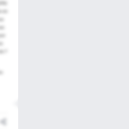
32%)
s en
sa
sas
por
is
de 7
os