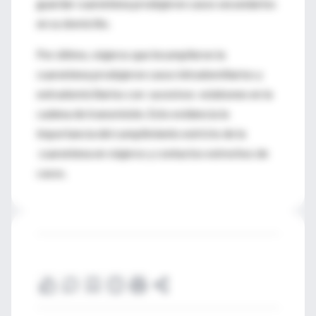
guardar cuarentena produjeron casos secundarios
en su domicilio.
Por último, viajeros que incumplieron la
cuarentena produjeron casos intradomiliarios y
extradomiciliarios con sucesivos eslabones en la
cadena de transmisión. Esto evidencia la
importancia del cumplimiento estricto de la
cuarentena en viajeros y contactos estrechos de
casos.