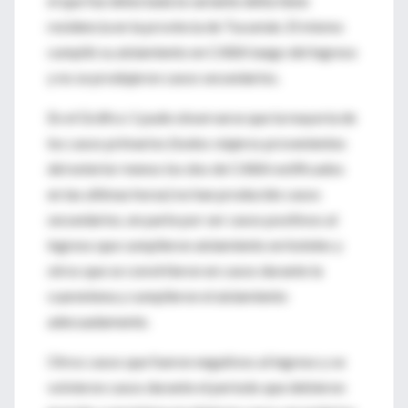
el que fue detectada la variante delta tiene
residencia en la provincia de Tucumán. El mismo
cumplió su aislamiento en CABA luego del ingreso
y no se produjeron casos secundarios.
En el Gráfico 1 pude observarse que la mayoría de
los casos primarios (todos viajeros provenientes
del exterior menos los dos de CABA notificados
en las ultimas horas) no han producido casos
secundarios, en parte por ser casos positivos al
ingreso que cumplieron aislamiento en hoteles y
otros que se convirtieron en casos durante la
cuarentena y cumplieron el aislamiento
adecuadamente.
Otros casos que fueron negativos al ingreso y se
volvieron casos durante el período que debieron