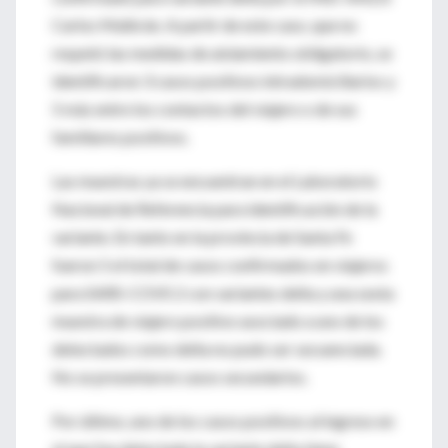
Carlos Malbrán. A partir de este caso, que no
respetó las medidas de aislamiento obligatorio, se
identificaron 3 casos positivos intradomiciliarios y
5 más entre los contactos del viajero o de sus
familiares positivos.
Las muestras ya se encuentran en el Laboratorio
Nacional de Referencia para identificación de la
variante. En tanto en la provincia de Santa Fe
fueron 5 el total de casos confirmados en viajeros
para SARS-COVS 2 con variantes delta y una sexta
muestra de viajero positivo asociado a uno de los
detectados como delta no pudo ser secuenciada.
No se presentaron casos secundarios.
Por último, uno de los casos positivos al ingreso en