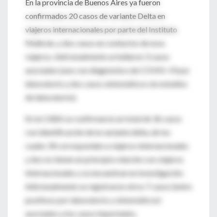
En la provincia de Buenos Aires ya fueron
confirmados 20 casos de variante Delta en
viajeros internacionales por parte del Instituto
Malbrán, y dos casos en contactos de esos
viajeros. Adicionalmente se hallaron 3 casos
asociados (uno con diagnóstico de COVID-19 por
laboratorio y dos casos sintomáticos sin estudios
de laboratorio).
En la CABA se confirmaron un total de 36 casos
con identificación de la variante delta, de los
cuales 34 corresponden a viajeros internacionales
y dos no tienen en principio relación con viajeros
internacionales y se encuentran en investigación.
Adicionalmente se registraron otros 7 casos (entre
positivos por laboratorio y sintomáticos)
asociados a los casos importados.