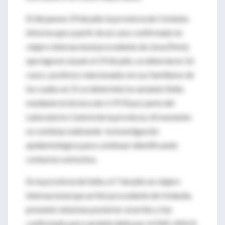
El día jueves 29 de julio la provincia de Córdoba
informa que a partir de un caso confirmado en
viajero internacional procedente de Lima (Perú),
que ingresó al país el 19 de julio, se detectaron 16
casos positivos relacionados en sus familiares de
los cuales en 15 se determinó la variante Delta
mediante la técnica de rt-PCR por parte del
Laboratorio Central de la provincia. Al momento
se continúa realizando la investigación
epidemiológica para continuar identificando
contactos estrechos.
En la provincia de Salta, el 7 de julio un viajero
internacional que arribó procedente de Holanda,
presentó síntomas posterior al arribo y fue
confirmado para variable delta por el INEI-ANLIS