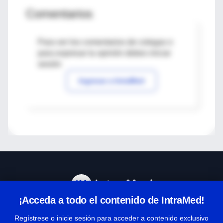
Comentarios
Para ver los comentarios de colegas o
para expresar tu opinión debes iniciar
sesión
Ingresar a IntraMed
¡Acceda a todo el contenido de IntraMed!
Centro de Ayuda
Regístrese o inicie sesión para acceder a contenido exclusivo