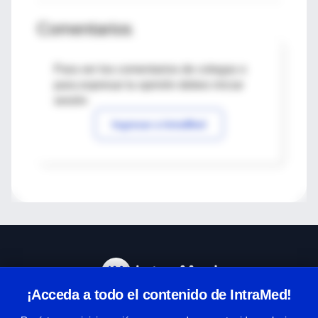
Comentarios
Para ver los comentarios de colegas o
para expresar tu opinión debes iniciar
sesión
Ingresar a IntraMed
¡Acceda a todo el contenido de IntraMed!
Centro de Ayuda