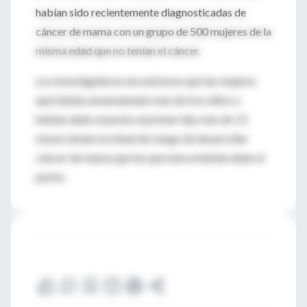
habían sido recientemente diagnosticadas de
cáncer de mama con un grupo de 500 mujeres de la
misma edad que no tenían el cáncer.
Los investigadores encontraron que las mujeres
que habían amamantado más de tres niños o
habían dado el pecho al primer hijo más de 13
meses tenían la mitad de riesgo de desarrollar
cáncer de mama que las que nunca habían dado el
pecho.