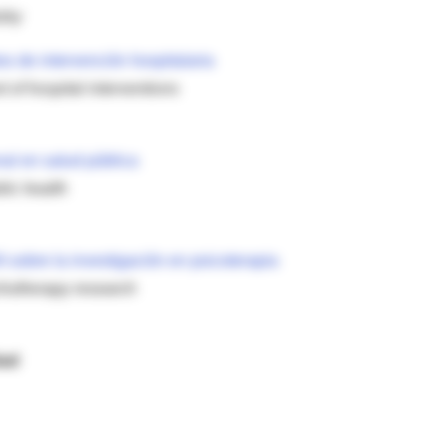
zky
s de intervención hospitalaria
t of hospital interventions
nal en salud pública
lic health
 sobre la investigación en psicoterapia
chotherapy research
dad