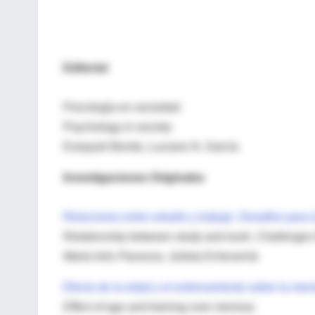
Editorial
Psicología en sociedad
Psychology in society
Ezequiel Benito, Luciano N. García
Investigaciones Originales
Relaciones entre estudio y trabajo. Desafíos para 
Relationship between study and work. Challenges 
María Inés Pacenza, Julieta Echeverría
Efecto de la edad y el entrenamiento sobre la mem
Effect of age and training over memory