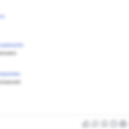
cia
 exploración
ploration
propuestas
 proposals