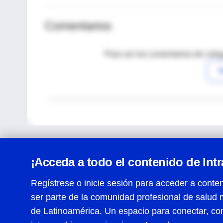
Comentarios
Para ver los comentarios de coleg
I
¡Acceda a todo el contenido de Int
Regístrese o inicie sesión para acceder a conten
ser parte de la comunidad profesional de salud 
Centro de Ayuda
de Latinoamérica. Un espacio para conectar, co
Términos y condiciones
| Políticas de privacidad
| Todos