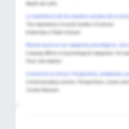
Martín de Lellis
La importancia de los estudios sociales de la cien
The importance of social studies of science
Entrevista a Pablo Kreimer
Efectos bucle en las categorías psicológicas. Una
Looping effects in psychological categories. An ex
Floor Van Alphen
Comunicar la ciencia. Perspectivas, problemas y 
Communicating science. Perspectives, issues and
Cecilia Mazzaro