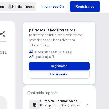
Iniciar sesión
Registrarse
tos
Notificaciones
¡Súmese a la Red Profesional!
Regístrese en IntraMed y conecte con
profesionales de la salud de toda
Latinoamérica.
2011
+1.1 M profesionales de la salud
Impulse su perfil
Registrarse
Iniciar sesión
Contenido sugerido
Curso de Formación de
Para la práctica clínica, tanto en
Investigadores Clínicos