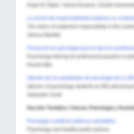
Angel M. Elgier, Yanina Aruanno, Giselle Kamenet
La noción de responsabilidad subjetiva en contexto
The notion of subjective responsibility in the contex
Jimena Mantilla
Formación en psicología para el ejercicio profesio
Psychology training for professional practice in pub
Fermín Más
Opinión de los estudiantes de psicología de la UBA
Opinion of psychology students at UBA about psy
Sebastián Scotti
Sección Temática: Ciencia, Psicología y Socie
Psicología y políticas públicas saludables
Psychology and healthy public policies