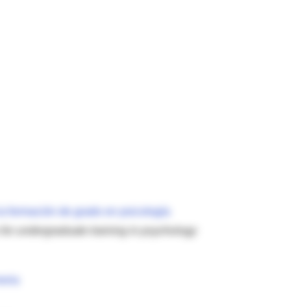
la formación de grado en psicología
for undergraduate training in psychology
oria