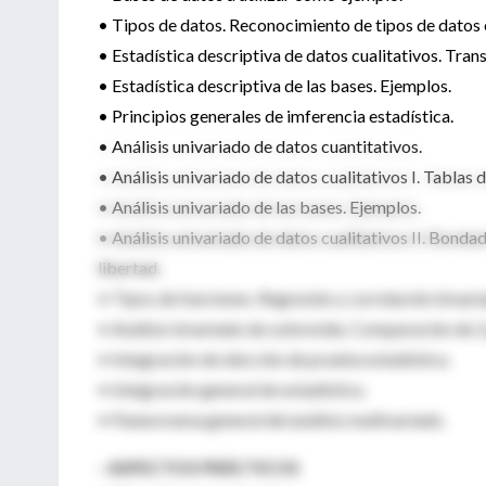
• Tipos de datos. Reconocimiento de tipos de datos e
• Estadística descriptiva de datos cualitativos. Tran
• Estadística descriptiva de las bases. Ejemplos.
• Principios generales de imferencia estadística.
• Análisis univariado de datos cuantitativos.
• Análisis univariado de datos cualitativos I. Tablas d
• Análisis univariado de las bases. Ejemplos.
• Análisis univariado de datos cualitativos II. Bonda
libertad.
• Tipos de funciones. Regresión y correlación bivari
• Análisis bivariado de sobrevida. Comparación de 2
• Integración de elección de prueba estadística.
• Integración general de estadística.
• Panarorama general del análisis multivariado.
- ASPECTOS PRÁCTICOS