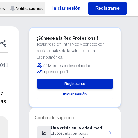
Iniciar sesión
Registrarse
tos
Notificaciones
¡Súmese a la Red Profesional!
Regístrese en IntraMed y conecte con
profesionales de la salud de toda
Latinoamérica.
2011
+1.1 M profesionales de la salud
Impulse su perfil
Registrarse
ca
Iniciar sesión
ias
Contenido sugerido
Una crisis en la edad media
El 35% de las personas
de la vida