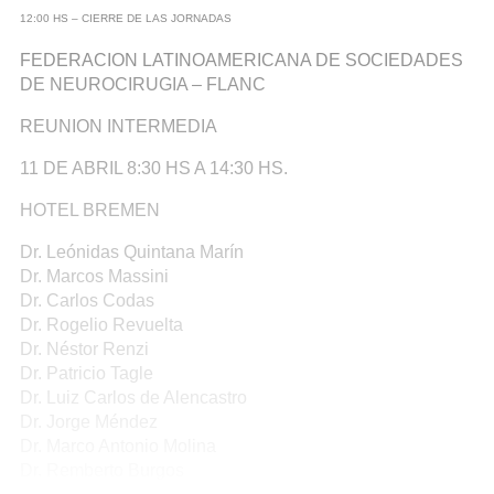
12:00 HS – CIERRE DE LAS JORNADAS
FEDERACION LATINOAMERICANA DE SOCIEDADES
DE NEUROCIRUGIA – FLANC
REUNION INTERMEDIA
11 DE ABRIL 8:30 HS A 14:30 HS.
HOTEL BREMEN
Dr. Leónidas Quintana Marín
Dr. Marcos Massini
Dr. Carlos Codas
Dr. Rogelio Revuelta
Dr. Néstor Renzi
Dr. Patricio Tagle
Dr. Luiz Carlos de Alencastro
Dr. Jorge Méndez
Dr. Marco Antonio Molina
Dr. Remberto Burgos