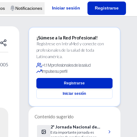
Iniciar sesión
Registrarse
tos
Notificaciones
¡Súmese a la Red Profesional!
Regístrese en IntraMed y conecte con
profesionales de la salud de toda
Latinoamérica.
2005
+1.1 M profesionales de la salud
Impulse su perfil
Registrarse
Iniciar sesión
Contenido sugerido
2ª Jornada Nacional de
Esta importante jornada es
Trastornos de la