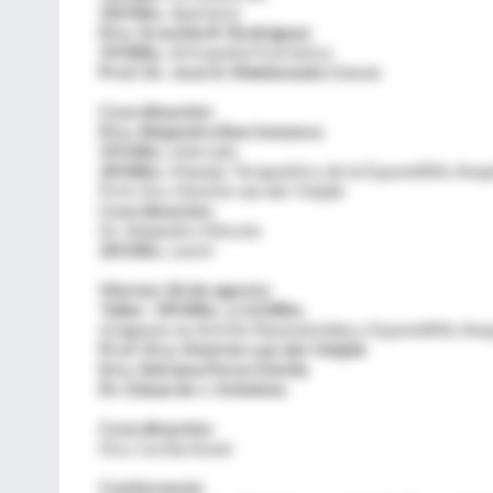
18:50hs.
Apertura:
Dra. Graciela R. Rodriguez
19:00hs.
Artropatía Psoriásica
Prof. Dr. José A. Maldonado Cocco
Coordinación:
Dra. Alejandra Barrionuevo
19:50hs.
Intervalo
20:00hs.
Manejo Terapeútico de la Espondilitis Anqu
Prof. Dra. Désirée van der Heijde
Coordinación:
Dr. Alejandro Nitsche
20:50hs.
Lunch
Viernes 26 de agosto
Taller : 09:00hs. a 12:00hs.
Imágenes en Artritis Reumatoidea y Espondilitis Anq
Prof. Dra. Désirée van der Heijde
Dra. Adriana Perez Dávila
Dr. Eduardo J. Scheines
Coordinación:
Dra. Cecilia Asnal
Conferencia: