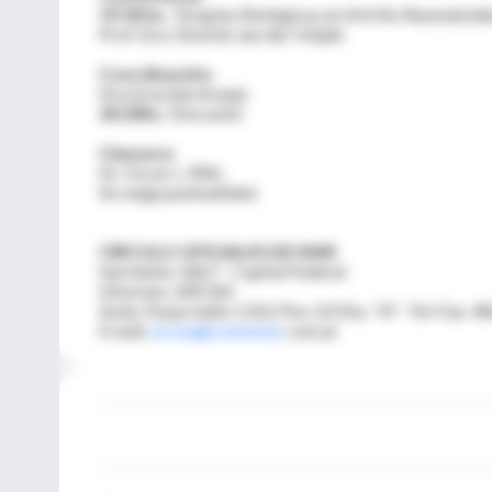
19:30 hs.
Terapias Biológicas en Artritis Reumatoid
Prof. Dra. Désirée van der Heijde
Coordinación:
Dra.Graciela Araujo
20:20hs.
Discusión
Clausura:
Dr. Oscar L. Rillo
Se ruega puntualidad.
CIRCULO OFICIALES DE MAR
Sarmiento 1867 - Capital Federal
Informes: ARCBA
Avda. Pueyrredón 1316 Piso 10 Dto. "A"- Tel-Fax: 4
E mail:
arcba@connmed
. com.ar