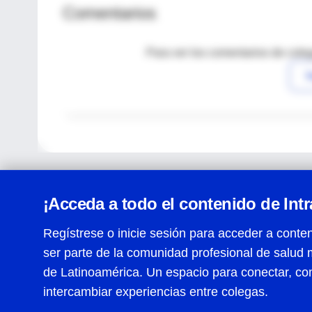
Comentarios
Para ver los comentarios de coleg
I
¡Acceda a todo el contenido de Int
Regístrese o inicie sesión para acceder a conten
ser parte de la comunidad profesional de salud 
Centro de Ayuda
de Latinoamérica. Un espacio para conectar, co
Términos y condiciones
| Políticas de privacidad
| Todos
intercambiar experiencias entre colegas.