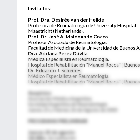
Invitados:
Prof. Dra. Désirée van der Heijde
Profesora de Reumatología de University Hospital
Maastricht (Netherlands).
Prof. Dr. José A. Maldonado Cocco
Profesor Asociado de Reumatología.
Facultad de Medicina de la Universidad de Buenos Ai
Dra. Adriana Perez Dávila
Médica Especialista en Reumatología.
Hospital de Rehabilitación "Manuel Rocca" ( Buenos
Dr. Eduardo J. Scheines
Médico Especialista en Reumatología.
Hospital de Rehabilitación "Manuel Rocca" ( Buenos
Auspicios:
Asociación Médica Argentina
Sociedad Argentina de Reumatología
Jueves 25 y Viernes 26 de Agosto de 2005
PROGRAMA PRELIMINAR
Jueves 25 de agosto
18:30hs.
Acreditación