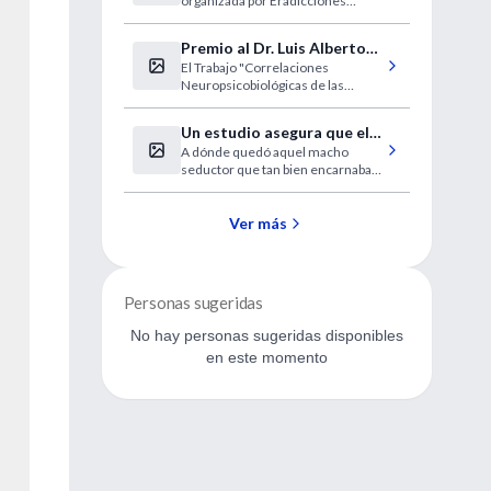
organizada por Eradicciones
Personalidad
Argentina y se realizará el sábado
10 de agosto en la Provincia de
Premio al Dr. Luis Alberto
Catamarca.
El Trabajo "Correlaciones
Semper
Neuropsicobiológicas de las
Psicosis Cicloides del Dr. Luis
Alberto Semper, ex-presidente del
Un estudio asegura que el
Colegio Argentino de
A dónde quedó aquel macho
macho italiano se volvió
Neuropsicofarmacología, recibe el
seductor que tan bien encarnaba
4º Premio Psiquiatria.com en
tímido
Mastroianni.
Neurociencias al mejor trabajo de
Psiquiatría publicado en Internet.
Ver más
Personas sugeridas
No hay personas sugeridas disponibles
en este momento