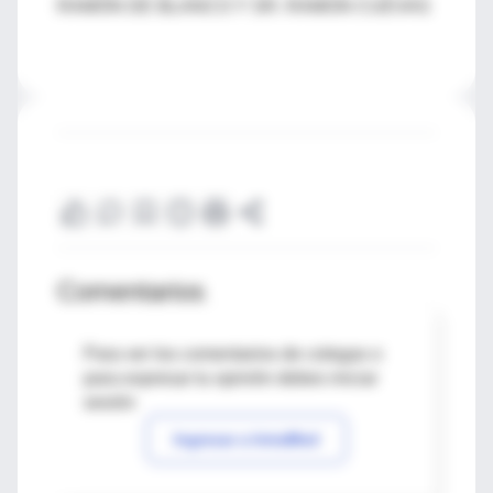
RAMÓN DE BLANCO Y SR. RAMON CUEVAS
Comentarios
Para ver los comentarios de colegas o
para expresar tu opinión debes iniciar
sesión
Ingresar a IntraMed