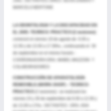
13hs.- DICTANTES: DRES. SILVIA ZAIDEN Y
MARCELO BERTONE
LA ODONTOLOGIA Y LA DISCAPACIDAD EN
EL 2005- TEORICO- PRACTICO (2 sesiones):
comenzó el viernes 19 de agosto de 8.30 a
12.30 y de 13.30 a 17.30hs., continuando el 30
de septiembre en el mismo horario -
COORDINADORA DRA. MABEL MAZZONI Y
COLABORADORES
CONSTRUCCIÓN DE APARATOLOGÍA
REMOVIBLE-(WORK-SHOP) – TEORICO-
PRACTICO
(2 sesiones) : se realizará los
viernes 23 y 30 de septiembre de 8.30 a 12.30 y
de 13.30 a 17hs.- DICTANTES : DRA. ANA