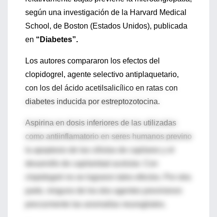
según una investigación de la Harvard Medical
School, de Boston (Estados Unidos), publicada
en
“Diabetes”.
Los autores compararon los efectos del
clopidogrel, agente selectivo antiplaquetario,
con los del ácido acetilsalicílico en ratas con
diabetes inducida por estreptozotocina.
Aspirina en dosis inferiores de las utilizadas
como antiinflamatorio en seres humanos previno
la apoptosis de las células de capilares y el
desarrollo de capilaridad acelular. Con
clopidogrel no se lograron tales efectos. Por otra
parte, ninguno de los dos agentes previnieron
precozmente las anomalías neurogliales.