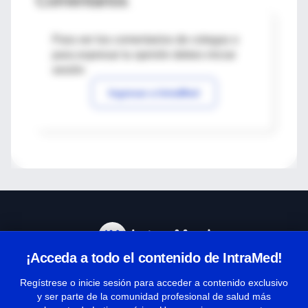
Comentarios
Para ver los comentarios de colegas o
para expresar tu opinión debes iniciar
sesión
Ingresar a IntraMed
¡Acceda a todo el contenido de IntraMed!
Centro de Ayuda
Regístrese o inicie sesión para acceder a contenido exclusivo
y ser parte de la comunidad profesional de salud más