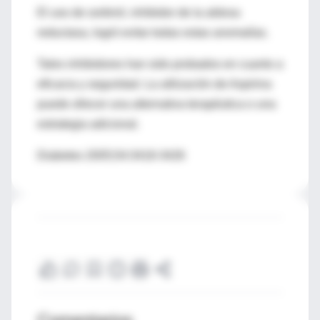
El uso de sorbinil, inhibidor de la aldosa
reductasa, logró evitar todas estas anomalías.
Tales inhibidores han sido probados en cuanto a
eficacia y seguridad. La utilización de Aspirina
puede ofrecer una alternativa terapéutica o una
estrategia adicional.
Diabetes 2005;54:3418-3426