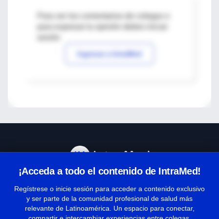
Para ver los comentarios de colegas o
para expresar tu opinión debes iniciar
sesión
Ingresar a IntraMed
¡Acceda a todo el contenido de IntraMed!
Centro de Ayuda
Regístrese o inicie sesión para acceder a contenido exclusivo
y ser parte de la comunidad profesional de salud más
relevante de Latinoamérica. Un espacio para conectar,
Términos y condiciones
compartir e intercambiar experiencias entre colegas.