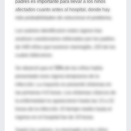
padres es importante para llevar a los niños
afectados cuanto antes al hospital, donde hay
más probabilidades de solucionar el problema.
Los autores identificaron estos signos tras
analizar cuestionarios rellenados por los padres
de 448 niños que tuvieron meningitis, 103 de los
cuales fallecieron.
Se observó que el
72%
de los niños había
presentado esos signos tempranos de la
infección. La mayoría no presentó síntomas en
las primeras 4-6 horas. Los síntomas clásicos de
la enfermedad no aparecieron hasta las 13 a 22
horas de la infección. El tiempo medio hasta el
ingreso en el hospital fue de 19 horas.
Según los autores, la meningitis en los niños