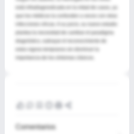
está infradiagnosticada en la mitad de casos, ya
que los médicos la confunden a veces con otras
infecciones víricas. A su juicio, su nuevo estudio
plantea la necesidad de cambiar el paradigma
diagnóstico, subrayar el reconocimiento de
estos signos tempranos sin disminuir la
importancia de los síntomas clásicos.
Comentarios