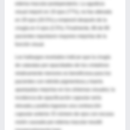
edema macular postoperatorio. La agudeza
visual mejoró en 19 ojos (77%), no fue alterada
en 29 ojos (20.5%) y empeoró después de la
cirugía en 4 ojos (2.5%). Finalmente, 86 de 89
pacientes reportaron mayores mejorías de la
función visual.
Los hallazgos revelados indican que la cirugía
de cataratas por opacidades de los cristalinos
relativamente menores es beneficiosa para los
pacientes con retinitis pigmentosa y traería
aparejadas mejorías en los síntomas visuales; la
incidencia de opacificación capsular sería
elevada y podría lograrse una contracción
capsular anterior. El número de ojos con escasa
visión causada por edema macular resultó