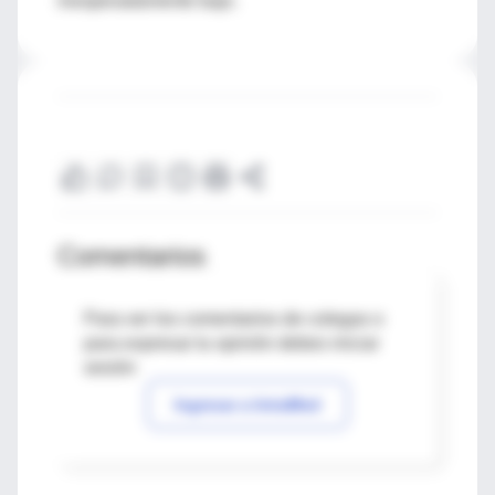
inesperadamente bajo.
Comentarios
Para ver los comentarios de colegas o
para expresar tu opinión debes iniciar
sesión
Ingresar a IntraMed