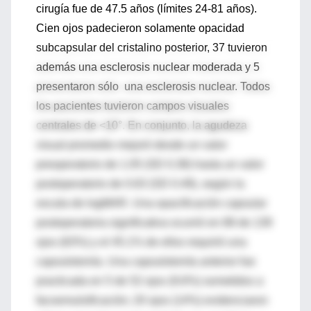
cirugía fue de 47.5 años (límites 24-81 años).
Cien ojos padecieron solamente opacidad
subcapsular del cristalino posterior, 37 tuvieron
además una esclerosis nuclear moderada y 5
presentaron sólo una esclerosis nuclear. Todos
los pacientes tuvieron campos visuales
centrales de <10°. En conjunto, la agudeza
visual promedio mejoró desde un valor
preoperatorio de 1.05 (SD 0.38) hasta un valor
postoperatorio de 0.63 (SD 0.49), según la
escala de logMAR. Una opacificación capsular
postoperatoria significativa ocurrió en 88 de 139
ojos (63%) y el 45.1% de ellos requirió una
capsulotomía. Una capsulotomía anterior fue
practicada en 5 de 52 ojos (9.6%) sometidos a
facoemulsificación; 20 ojos (14%) evidenciaron