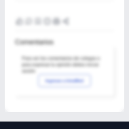
Comentarios
Para ver los comentarios de colegas o
para expresar tu opinión debes iniciar
sesión
Ingresar a IntraMed