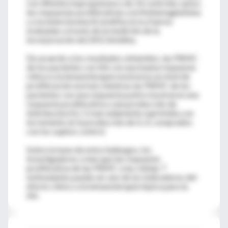
con difenilciclopropenona y de 14 controles sanos;
las respuestas proliferativas a la fitohemaglutinina
y a la enterotoxina B estafilocócica fueron
evaluadas a través de la medición de la
incorporación de [3H]-timidina.
De acuerdo a los resultados obtenidos, las PBMC
de los pacientes con AA con una buena respuesta
clínica a la inmunoterapia mostraron un nivel de
proliferación normal, mientras las PBMC de los
pacientes con una respuesta pobre mostraron una
respuesta proliferativa y una producción de
interleucina (IL)-2 marcadamente suprimida y un
incremento en la producción de IL-4, comprados
con los sujetos control.
Sobre la base de estos hallazgos, los
investigadores creen que las respuesta
proliferativa de las PBMC a las células T
estimulantes puede ser uno de los indicadores del
efecto clínico a la inmunoterapia tópica para la
AA.