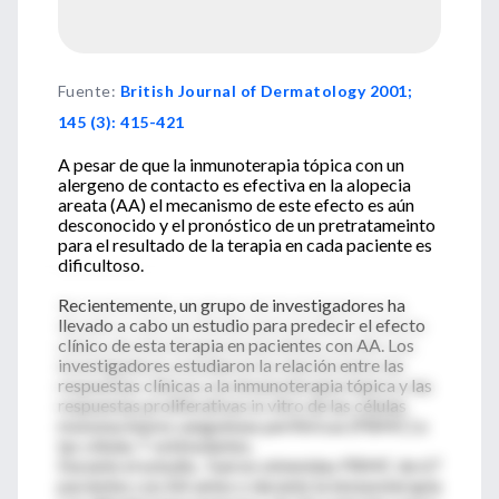
Fuente
:
British Journal of Dermatology 2001;
145 (3): 415-421
A pesar de que la inmunoterapia tópica con un
alergeno de contacto es efectiva en la alopecia
areata (AA) el mecanismo de este efecto es aún
desconocido y el pronóstico de un pretratameinto
para el resultado de la terapia en cada paciente es
dificultoso.
Recientemente, un grupo de investigadores ha
llevado a cabo un estudio para predecir el efecto
clínico de esta terapia en pacientes con AA. Los
investigadores estudiaron la relación entre las
respuestas clínicas a la inmunoterapia tópica y las
respuestas proliferativas in vitro de las células
mononucleares sanguíneas periféricas (PBMC) a
las células T estimulantes.
Durante el estudio, fueron obtenidas PBMC de 67
pacientes con AA antes o durante la inmunoterapia