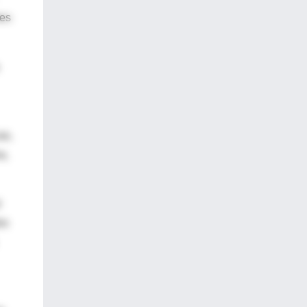
tes
as,
a,
l
Nm