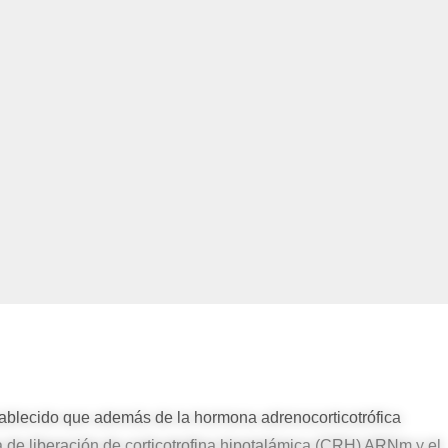
ablecido que además de la hormona adrenocorticotrófica
 de liberación de corticotrofina hipotalámica (CRH) ARNm y el