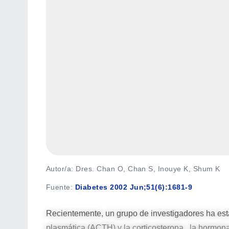
Autor/a: Dres. Chan O, Chan S, Inouye K, Shum K
Fuente
:
Diabetes 2002 Jun;51(6):1681-9
Recientemente, un grupo de investigadores ha est
plasmática (ACTH) y la corticosterona, la hormona