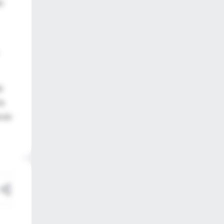
s
l
la
a es