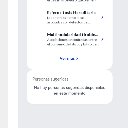
el desarrollo neurológico en niños
prematuros con alto riesgo de
padecer una enfermedad
Esferocitosis Hereditaria
pulmonar crónica.
Las anemias hemolíticas
asociadas con defectos de
membrana eritrocítica pueden ser
de dos tipos: hereditarias y
Multinodularidad tiroidea
adquiridas.
Asociaciones encontradas entre
vs. hipotiroidismo
el consumo de tabaco y la tiroides
subclínico
podrían ser explicadas por el
bloqueo en la captación de yodo y
la organificación en la tiroides por
Ver más
el tiocianato.
Personas sugeridas
No hay personas sugeridas disponibles
en este momento