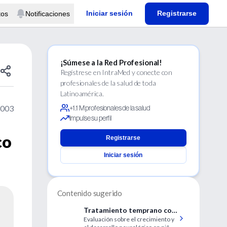
Iniciar sesión
Registrarse
tos
Notificaciones
¡Súmese a la Red Profesional!
Regístrese en IntraMed y conecte con
profesionales de la salud de toda
Latinoamérica.
2003
+1.1 M profesionales de la salud
Impulse su perfil
co
Registrarse
Iniciar sesión
Contenido sugerido
Tratamiento temprano con
Evaluación sobre el crecimiento y
dexametasona