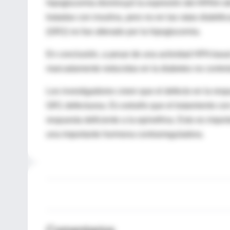
hipoglucemia disminuyó la expresión del ARNm del
tratadas con insulina, pero no en las ratas diabéti
(GR2) no fue alterado por la hipoglucemia.
En conclusión, a pesar de una actividad HPA basa
marcadamente reducidas en la diabetes no contro
Los investigadores creen que el defecto en la res
GR1 defectuosa. Es extraño que el tratamiento con
respuesta deficiente a la epinefrina. Esto es impo
una importante hormona contrarreguladora.