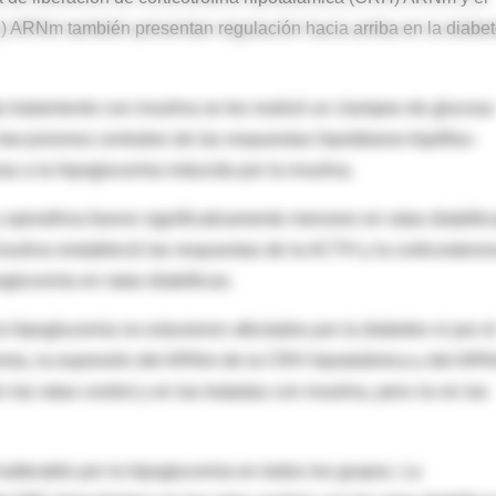
1) ARNm también presentan regulación hacia arriba en la diabe
jo tratamiento con insulina se les realizó un clampeo de glucosa
mecanismos centrales de las respuestas hipotálamo-hipófiso-
s a la hipoglucemia inducida por la insulina.
epinefrina fueron significativamente menores en ratas diabétic
nsulina restableció las respuestas de la ACTH y la corticosteron
poglucemia en ratas diabéticas.
a hipoglucemia no estuvieron afectados por la diabetes ni por e
ucemia, la expresión del ARNm de la CRH hipotalámica y del AR
las ratas control y en las tratadas con insulina, pero no en las
alterable por la hipoglucemia en todos los grupos. La