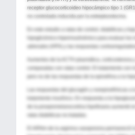
receptor glucocorticoideo hipocámpico tipo 1 (GR
no controlada inducida por la estreptozotocina.
En este estudio a ratas de control, diabéticas y ba
hipoglicémico-hiperinsulinémico para evaluar los 
adrenales (HPA) y las respuestas contrarreguladora
Aumentos de la ACTH plasmática, corticosterona y 
comparadas con ratas control. El tratamiento con i
pero no de las respuestas de la epinefrina a la hi
Las respuestas del glucagón y norepinefrínicas a l
tratamiento insulínico. En respuesta a la hipogl
de la proopiomelanocortina hipofisiaria aumentó en 
ratas diabéticas no tratadas.
El ARNm de la arginina vasopresina permaneció in