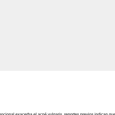
cional exacerba el acné vulgaris, reportes previos indican qu