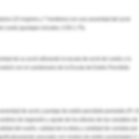
itarios (15 mujeres y 7 hombres) con una severidad del acné
 Leeds (puntajes iniciales, 0.50-1.75).
eridad de su acné utilizando la escala de acné de Leeds y la
realizó con el cuestionario de la Escala de Estrés Percibido
severidad de acné y puntaje de estrés percibido promedio (P<.
álisis de regresión y ajuste de los efectos de las variables de
lidad del sueño, calidad de la dieta y cantidad de comidas por
ignificativamente asociado con niveles de estrés aumentados (r 