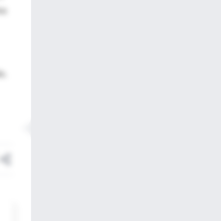
va
s,