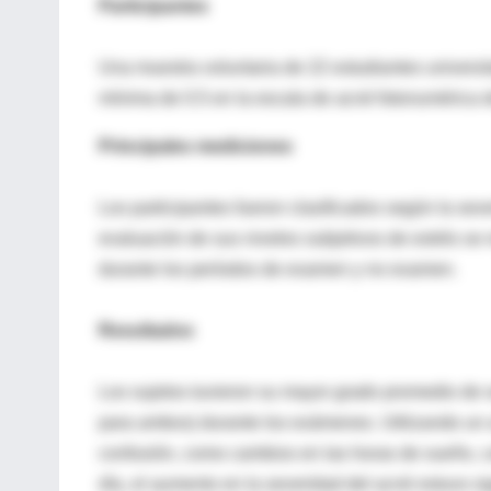
Participantes
Una muestra voluntaria de 22 estudiantes univers
mínima de 0.5 en la escala de acné fotonumérica de
Principales mediciones
Los participantes fueron clasificados según la sev
evaluación de sus niveles subjetivos de estrés se 
durante los períodos de examen y no examen.
Resultados
Los sujetos tuvieron su mayor grado promedio de 
para ambos) durante los exámenes. Utilizando un an
confusión, como cambios en las horas de sueño, ca
día, el aumento en la severidad del acné estuvo s