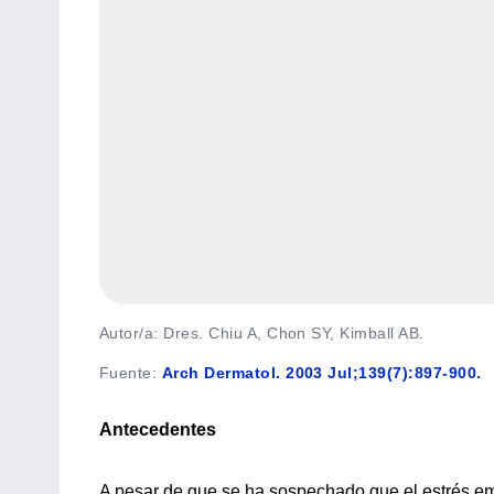
Autor/a: Dres. Chiu A, Chon SY, Kimball AB.
Fuente
:
Arch Dermatol. 2003 Jul;139(7):897-900.
Antecedentes
A pesar de que se ha sospechado que el estrés emo