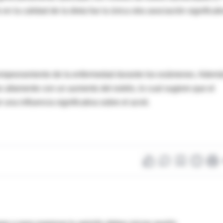
n la calidad de la dieta fue la única otra asociación significati
 empeoramiento de la enfermedad durante los exámenes. Ademá
n altamente con un aumento del estrés, lo cual sugiere que el
una influencia significativa sobre el acné.