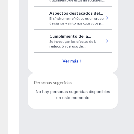
tratamiento de estas infecciones
aumenta las tasas de amputación y
mortalidad.
Aspectos destacados del
El síndrome nefrótico es un grupo
Síndrome Nefrótico
de signos y síntomas causados por
daño al glomérulo renal,
produciendo excreción anormal
Cumplimiento de la
de proteína en la orina.
Se investigan los efectos de la
interrupción del uso de
reducción del uso de
benzodiacepinas
benzodiacepinas luego de un
tratamiento prolongado,
acompañada o no con terapia
Ver más
cognitiva grupal.
Personas sugeridas
No hay personas sugeridas disponibles
en este momento