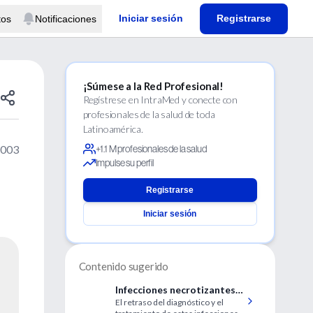
Iniciar sesión
Registrarse
tos
Notificaciones
¡Súmese a la Red Profesional!
Regístrese en IntraMed y conecte con
profesionales de la salud de toda
Latinoamérica.
2003
+1.1 M profesionales de la salud
Impulse su perfil
Registrarse
Iniciar sesión
Contenido sugerido
Infecciones necrotizantes
El retraso del diagnóstico y el
de los tejidos blandos