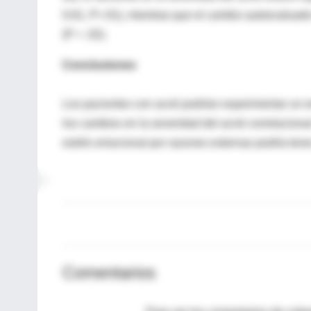
0.61, P<.01), mientras que el cambio autoevaluado e
(P = .02).
Conclusiones
Los pacientes con acné podrían experimentar un
los cambios en la severidad del acné correlaciona
estrés emocional por razones externas podría tener 
Comentarios