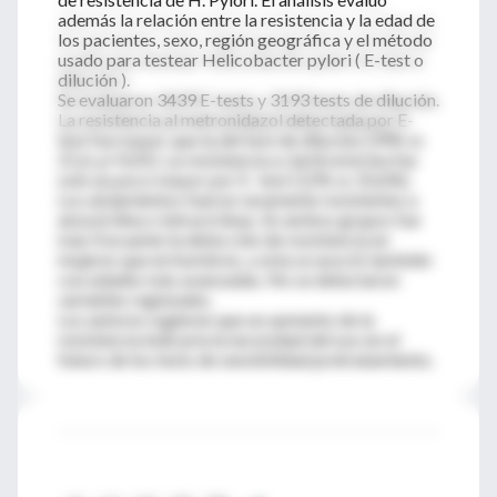
además la relación entre la resistencia y la edad de
los pacientes, sexo, región geográfica y el método
usado para testear Helicobacter pylori ( E-test o
dilución ).
Se evaluaron 3439 E-tests y 3193 tests de dilución.
La resistencia al metronidazol detectada por E-
test fue mayor que la del test de dilución (39% vs
21,6; p=0,01). La resistencia a claritromicina fue
solo un poco mayor por E- test (12% vs 10,6%).
Los aislamientos fueron raramente resistentes a
amoxicilina o tetraciclinas. En ambos grupos fue
más frecuente la detección de resistencia en
mujeres que en hombres, y esta se asoció también
con edades más avanzadas. No se detectaron
variables regionales.
Los autores sugieren que un aumento de la
resistencia indicaría la necesidad del uso en el
futuro de los tests de sensibilidad pretratamiento.