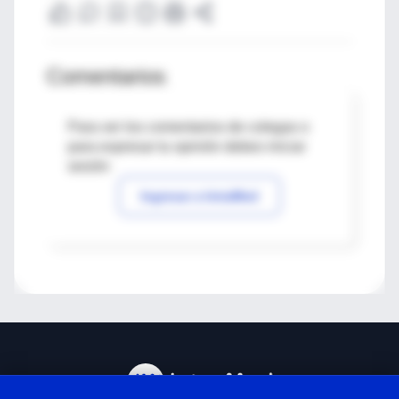
Comentarios
Para ver los comentarios de colegas o
para expresar tu opinión debes iniciar
sesión
Ingresar a IntraMed