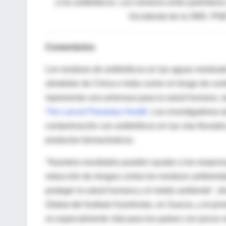
a los antibióticos.
Los números entre paréntesis
Occidental de la OMS.
PNEC
Comentarios
Los residuos de antibióticos en las aguas residual
alrededor de China e India corren el riesgo de contr
representar una amenaza para la salud humana, seg
The Lancet Planetary Health
. Los investigadores t
contaminación con antibióticos en las vías fluvial
productos farmacéuticos.
"Nuestros resultados pueden ayudar a los respons
reducción de riesgos contra los residuos ambientales
proteger la salud humana y el medio ambiente", 
Global del Instituto Karolinska. en Suecia, y el pr
es especialmente vital para los países con pocos 