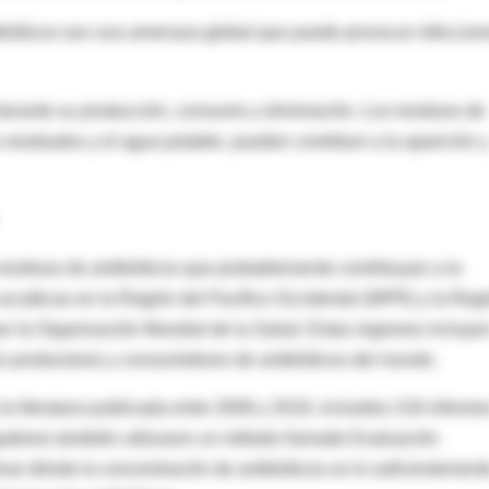
tibióticos son una amenaza global que puede provocar infeccio
durante su producción, consumo y eliminación. Los residuos de
residuales y el agua potable, pueden contribuir a la aparición y
esiduos de antibióticos que probablemente contribuyan a la
es acuáticas en la Región del Pacífico Occidental (WPR) y la Reg
or la Organización Mundial de la Salud. Estas regiones incluye
s productores y consumidores de antibióticos del mundo.
la literatura publicada entre 2006 y 2019, incluidos 218 informe
adores también utilizaron un método llamado Evaluación
nar dónde la concentración de antibióticos es lo suficientement