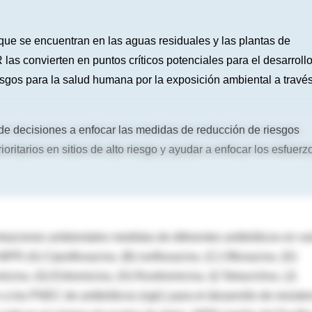
que se encuentran en las aguas residuales y las plantas de
s convierten en puntos críticos potenciales para el desarroll
iesgos para la salud humana por la exposición ambiental a travé
de decisiones a enfocar las medidas de reducción de riesgos
ioritarios en sitios de alto riesgo y ayudar a enfocar los esfuerz
traciones ambientales medidas de diferentes antibióticos en va
l WPR
(A) Ciprofloxacina.
(B) norfloxacina.
(C) Ofloxacina.
(D)
micina.
(G) Eritromicina.
(H) Roxitromicina.
(I) Tetraciclina.
(J)
 a los PNEC de antibióticos (ng/L) para el desarrollo de resiste