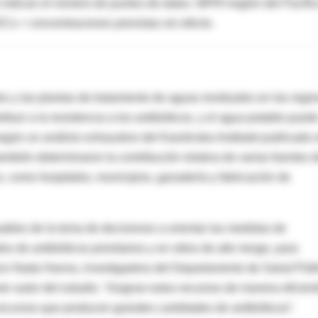
 indican el número de puntos de datos.
WPR=región del Pacífic
s = concentraciones previstas sin efecto.
es y las plantas de tratamiento de aguas residuales en las regi
ibuir a la resistencia a los antibióticos, y el agua potable pued
ún un análisis exhaustivo del Karolinska Institutet publicado 
ambién determinaron la contribución relativa de varias fuentes 
es, como hospitales, municipios, ganadería y fabricación de
ables de la toma de decisiones a orientar las medidas de
 de antibióticos prioritarios y en sitios de alto riesgo, para
dice Nada Hanna, investigadora del Departamento de Salud Públ
imer autor del estudio. “Asignar estos recursos de manera eficien
recursos que producen grandes cantidades de antibióticos”.