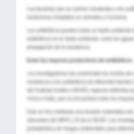
Las bacterias que se vuelven resistentes a los an
bacterianas intratables en animales y humanos.
Los antibióticos pueden entrar al medio ambiente 
antibióticos en el medio ambiente, como las aguas 
propagación de la resistencia.
Entre los mayores productores de antibióticos
Los investigadores han examinado los niveles de r
resistencia a los antibióticos de diferentes fuent
del Sudeste Asiático (SEAR), regiones definidas p
China e India, que se encuentran entre los mayore
Esto se hizo mediante una revisión sistemática de 
relevantes del WPR y 22 de la SEAR. Los investig
probabilística de riesgos ambientales para determi