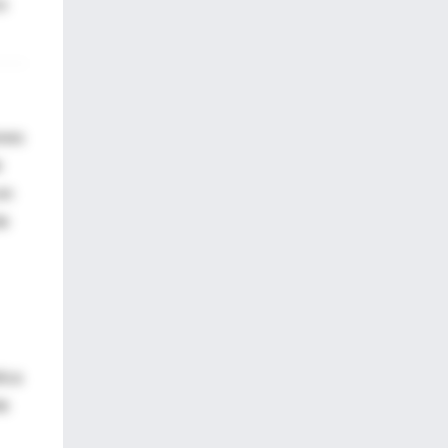
o
ones
e
en
de
ica
te