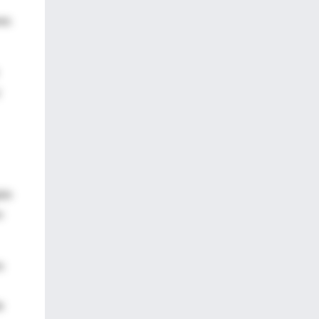
nes
ión
n
s
e