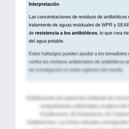
Interpretación
Las concentraciones de residuos de antibióticos 
tratamiento de aguas residuales de WPR y SEAR la
de
resistencia a los antibióticos
, lo que crea r
del agua potable.
Estos hallazgos pueden ayudar a los tomadores 
contra los residuos ambientales de antibióticos pr
de investigación en estas regiones del mundo.
Distribuciones de exposición ambiental de concen
compartimentos ambientales acuáticos de
Enrofloxacina.
(E) Azitromicina.
(F) Claritro
Oxitetraciclina.
Las líneas verticales corresponden