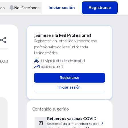
Iniciar sesión
Registrarse
tos
Notificaciones
¡Súmese a la Red Profesional!
Regístrese en IntraMed y conecte con
profesionales de la salud de toda
Latinoamérica.
2023
+1.1 M profesionales de la salud
Impulse su perfil
Registrarse
Iniciar sesión
Contenido sugerido
Refuerzos vacunas COVID
Se acordó un primer refuerzo para