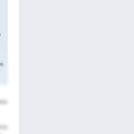
o
s
os
rios
ncia