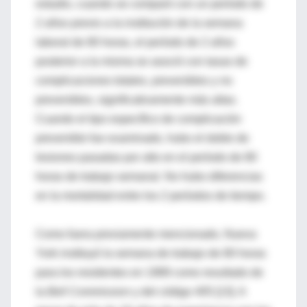
estudio, cuando se comparó con un período de
2 años previo a la institución de la semana
laboral de 80 horas, el período de 2 años
posterior a la misma se asoció con tasas de
complicaciones totales, prevenibles y no
prevenibles, significativamente más altas.
Cuando el tipo específico de complicación
prevenible fue examinado, hubo el doble de
lesiones pasadas por alto en el período de 80
horas de trabajo semanal. No hubo diferencias
en la mortalidad entre los 2 períodos de tiempo.
Como fuera previamente mencionado, Nueva
York instituyó la semana de trabajo de 80 horas
para los residentes en 1989 como resultado de
la
Bell Commission
y del código 405 [13]. A