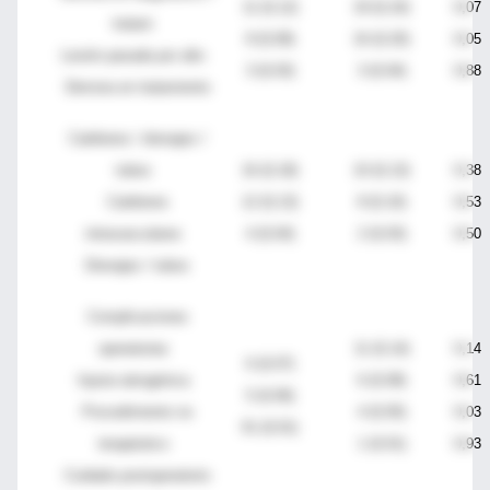
11 (0,12)
19 (0,24)
0,07
tratam
8 (0,09)
16 (0,20)
0,05
Lesión pasada por alto
3 (0,03)
3 (0,04)
0,88
Demora en tratamiento
Catéteres / drenajes /
tubos
16 (0,18)
10 (0,13)
0,38
Catéteres
12 (0,13)
8 (0,10)
0,53
intravasculares
4 (0,04)
2 (0,03)
0,50
Drenajes / tubos
Complicaciones
operatorias
11 (0,14)
0,14
6 (0,07)
Injuria iatrogénica
6 (0,08)
0,61
5 (0,06)
Procedimiento no
4 (0,05)
0,03
01 (0,01)
terapéutico
1 (0,01)
0,93
Cuidado postoperatorio