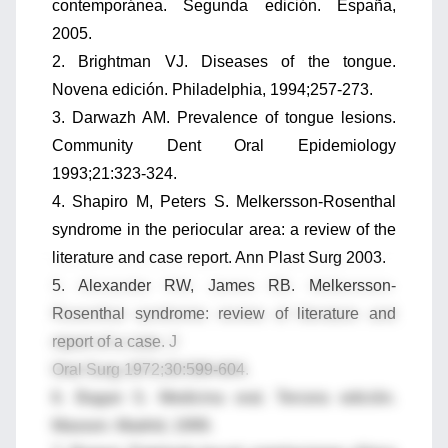
contemporánea. Segunda edición. España,
2005.
2. Brightman VJ. Diseases of the tongue.
Novena edición. Philadelphia, 1994;257-273.
3. Darwazh AM. Prevalence of tongue lesions.
Community Dent Oral Epidemiology
1993;21:323-324.
4. Shapiro M, Peters S. Melkersson-Rosenthal
syndrome in the periocular area: a review of the
literature and case report. Ann Plast Surg 2003.
5. Alexander RW, James RB. Melkersson-
Rosenthal syndrome: review of literature and
report of a case. J
Oral Surg 1972;30:599-604.
6. Bagan S. Medicina oral. Tercera edición.
Masson. Madrid, 1999.