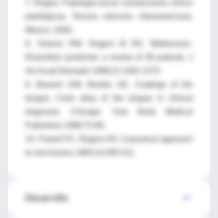
7. Regezi. Patología bucal: correlaciones clínico
patológicas. Tercera edcición. Interamericana.
Mexico, 2000.
8. Greene RM, Rogers III RS. Melkersson-
Rosenthal syndrome: a review of 36 patients. J
Am Acad Dermatol 1989;21:1262-1270.
9. Beaven DW, Brooks SE. Coatings of the
tongue. Color atlas of the tongue in clinical
diagnosis. Chicago: Year Book Medical
Publishers 1988:73-86.
10. Powell FC, Rogers RS. A practical approach
to oral lesions 1983;10:495-511.
Desarrollo