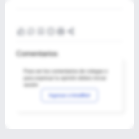
Comentarios
Para ver los comentarios de colegas o
para expresar tu opinión debes iniciar
sesión
Ingresar a IntraMed