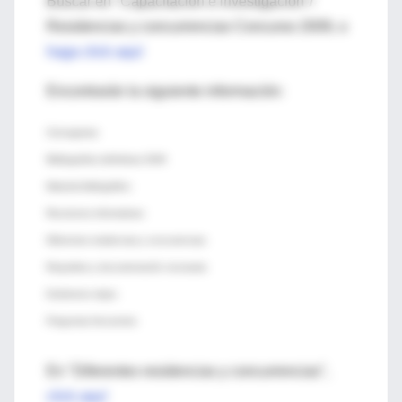
Buscar en "Capacitación e investigación"/
Residencias y concurrencias Concurso 2009, o
haga click aquí
Encontrarán la siguiente información:
Cronograma
Bibliografías definitivas 2009
Material bibliográfico
Reuniones informativas
Diferentes residencias y concurrencias
Requisitos y documentación necesaria
Exámenes viejos
Preguntas frecuentes
En "Diferentes residencias y concurrencias",
click aquí