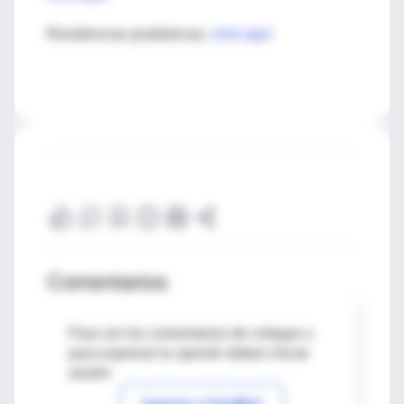
Residencias posbásicas,
click aquí
Comentarios
Para ver los comentarios de colegas o
para expresar tu opinión debes iniciar
sesión
Ingresar a IntraMed