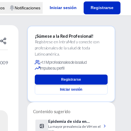
Iniciar sesión
Registrarse
tos
Notificaciones
¡Súmese a la Red Profesional!
Regístrese en IntraMed y conecte con
profesionales de la salud de toda
Latinoamérica.
2009
+1.1 M profesionales de la salud
Impulse su perfil
Registrarse
Iniciar sesión
Contenido sugerido
Epidemia de sida en
La mayor prevalencia de VIH en el
Washington