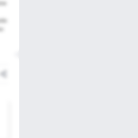
rse
uida
so