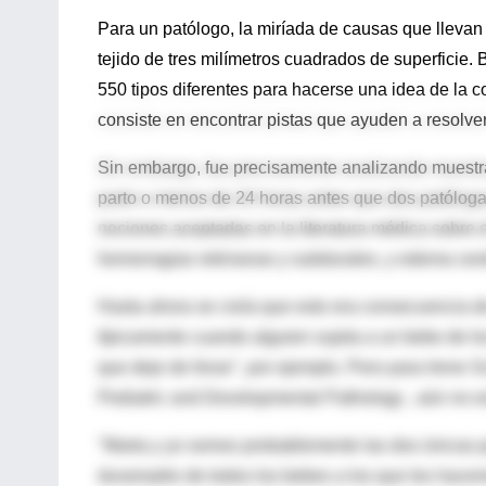
Para un patólogo, la miríada de causas que llevan
tejido de tres milímetros cuadrados de superficie
550 tipos diferentes para hacerse una idea de la c
consiste en encontrar pistas que ayuden a resolve
Sin embargo, fue precisamente analizando muestra
parto o menos de 24 horas antes que dos patóloga
nociones aceptadas en la literatura médica sobre 
hemorragias retinianas y subdurales, y edema cere
Hasta ahora se creía que esto era consecuencia de 
típicamente cuando alguien sujeta a un bebe de los
que deje de llorar", por ejemplo. Pero para Irene
Pediatric and Developmental Pathology , aún no es
"Marta y yo somos probablemente las dos únicas p
duramadre de todos los bebes a los que les hacem