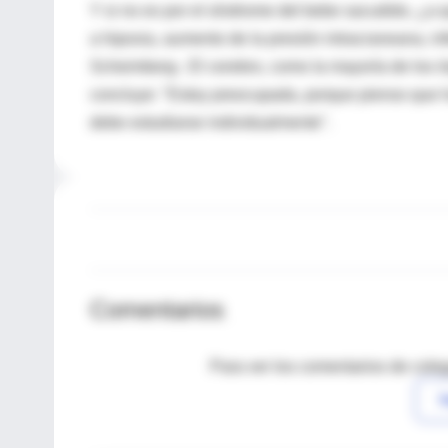
Y si no es por el síndrome del bebe sacudido, ¿a
a hipoxia, aumento de la presión intracraneana, 
Scheimberg-. El cerebro, como la mayoría de los ó
concluye: "Estoy preocupada, porque pienso que ha
debe estudiarse individualmente".
Comentarios
Para ver los comentarios de coleg
I