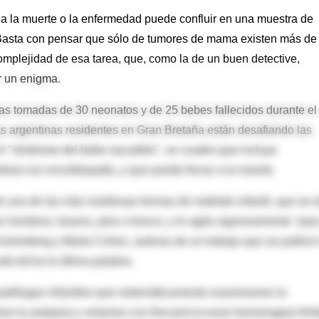
 a la muerte o la enfermedad puede confluir en una muestra de
. Basta con pensar que sólo de tumores de mama existen más de
omplejidad de esa tarea, que, como la de un buen detective,
r un enigma.
s tomadas de 30 neonatos y de 25 bebes fallecidos durante el
s argentinas residentes en Gran Bretaña están desafiando las
el "síndrome del bebe sacudido", un cuadro que incluye
bral con encefalopatía, y que puede llevar a la muerte.
una de las más insidiosas formas de maltrato infantil, que se 
 hombros, brazos, pies o tronco, y lo agita vigorosamente "par
 Scheimberg y Marta Cohen, autoras de un trabajo que se publicó
tá dicha la última palabra.
atólogas infantiles que sistemáticamente examinamos la
os la autopsia y veíamos con frecuencia esas hemorragias fini