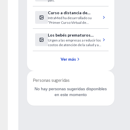
país.
Curso a distancia de
IntraMed ha desarrollado su
Electrocardiografía Básica
“Primer Curso Virtual de
en IntraMed
Electrocardiogría Básica”.
Los bebés prematuros
Urgen a las empresas a reducir los
conllevan los costos más
costos de atención de la salud y a
altos
prevenir los nacimientos
prematuros.
Ver más
Personas sugeridas
No hay personas sugeridas disponibles
en este momento