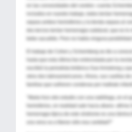
en las convexidades del cerebro -cuenta Scheimbe
incluidos en nuestro trabajo, todos tenían hemorrag
separa ambos hemisferios y la tienda separa al cer
dos tercios tenían hemorragia subdural, que es lo
bebe sacudido. Pero no había ninguna posibilidad 
El trabajo de Cohen y Scheimberg se dio a conocer a
hasta que esta última fue entrevistada por la revis
escribió la periodista británica Sue Armstrong y qu
otros dos latinoamericanos. Ahora, sus casillas d
familias que sufrieron condenas por maltrato infan
"Marta hizo otro estudio con una radióloga, en el
hemisferios, en realidad sale hacia afuera -afirm
hemorragia típica de este síndrome es una lámina 
una vena va a liberar sólo esa cantidad?"