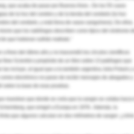
rg, que acaba de pasar por Buenos Aires-. De los 55 casos
ias de la hoz del cerebro y de la tienda del cerebelo (la hoz
ebro del cerebelo, y está llena de vasos sanguíneos). De ellos,
 mismo que los radiólogos describen como típico del síndrome d
de que hubieran sufrido maltrato."
 fines del último año y no trascendió los círculos científicos
ta New Scientist a propósito de un libro sobre 13 patólogos que
e las incluye, al igual que a la también argentina Julia Polack y
e correo electrónico no paran de recibir mensajes de abogados y
til sobre la base de esas pruebas.
 que muestran que donde se creía que la sangre se colaba hacia 
a Scheimberg, que emigró a Europa en 1976-. Además, la
finita que algunos calculan en dos milímetros de sangre: ¿cóm