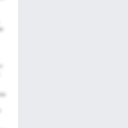
el
 a
los
o