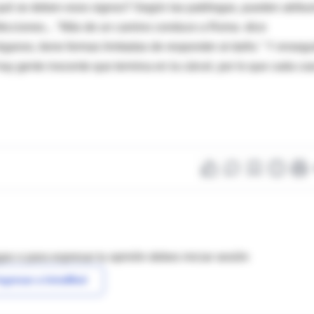
 qué se deben esos signos? Según las patólogas, pueden atribui
infecciones... "Más de un camino conduce a Roma -dice
rganos, tiene formas limitadas de responder al daño." Y enseg
y gente inocente que termina en la cárcel, por lo que cada ca
as o para expresar tu opinión debes iniciar sesión
ngresar a IntraMed