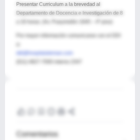
Presentar Curriculum a la brevedad al
Departamento de Docencia e Investigación de 8
a 16 horas. (Av. Pueyrredón 1640 – 4º piso)
Por mayor información comunicarse con el DDI
a:
ddi@hospitalaleman.com
(011) 4827-7000 interno 2347
Comentarios