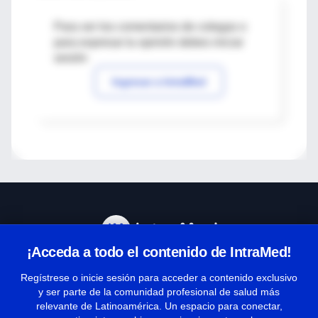
Para ver los comentarios de colegas o
para expresar tu opinión debes iniciar
sesión
Ingresar a IntraMed
¡Acceda a todo el contenido de IntraMed!
Centro de Ayuda
Regístrese o inicie sesión para acceder a contenido exclusivo
y ser parte de la comunidad profesional de salud más
relevante de Latinoamérica. Un espacio para conectar,
Términos y condiciones