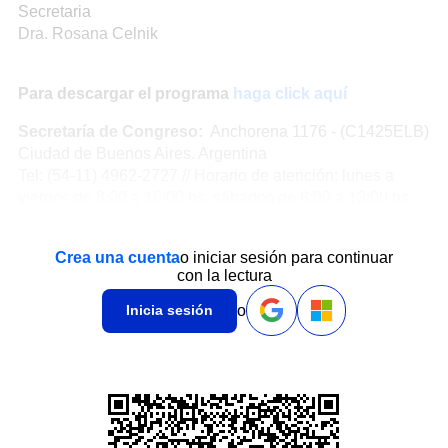
Secretaria
Dra. Rosana Celnik
Para descargar el programa
haga click aquí
Secretaría de Congreso:
Anchorena 1176 - (C1425ELB)
Ciudad de Buenos Aires. Argentina
Tel: (54-11) 4962-2727 // Horario de atención: lunes a
viernes de 8:00 a 16:00 hs, sábados de 8:00 a 13:00 hs
Crea una cuenta
o iniciar sesión para continuar
con la lectura
o
Inicia sesión