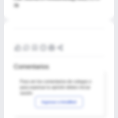
78
Comentarios
Para ver los comentarios de colegas o
para expresar tu opinión debes iniciar
sesión
Ingresar a IntraMed