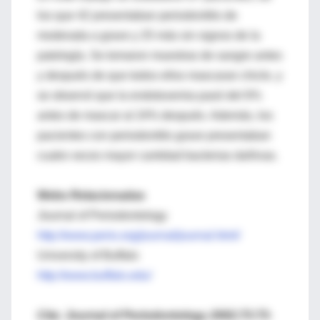
los que 42 presentaban periodontitis de
moderada a grave y 25 más sin signos de la
patología. Se tomaron muestras de sangre antes
y después de que todos ellos mascaran chicle, y
se observó que la endotoxemia pasó del 6%
antes de mascar al 24% después. Además, los
pacientes con periodontitis grave presentaban
cuatro veces mayor cantidad bacterias dañinas.
Webs Relacionadas
Journal of Periodontology
http://www.perio.org/journal/journal.html/
University of Buffalo
http://www.buffalo.edu/
Cita: Journal of Periodontology 2002;73:73-