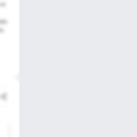
 el
nada
ía