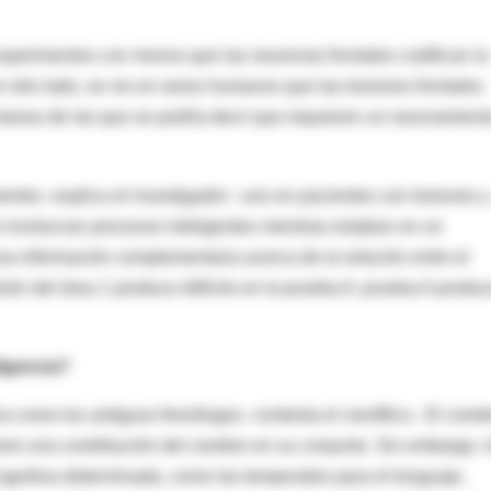
perimentos con monos que las neuronas frontales codifican la
r otro lado, se vio en seres humanos que las lesiones frontales
 tareas de las que se podría decir que requieren un razonamient
entos -explica el investigador-: uno en pacientes con lesiones y
e involucran procesos inteligentes mientras estaban en un
a información complementaria acerca de la relación entre el
sión del área 1 produce déficits en la prueba A; prueba A produ
ligencia?
 como los antiguos frenólogos -contesta el científico-. El cereb
uiere una contribución del cerebro en su conjunto. Sin embargo, 
ognitiva determinada, como las temporales para el lenguaje,