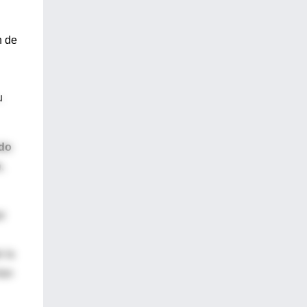
n de
u
do
n
,
l
 la
ían