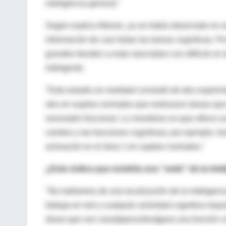
inteligencia general."
Según explica Manes, ya se había observado en ex
información de casi todas las tareas cognitivas. Po
grandes tienden a estar asociadas con déficits en
inteligente.
"Este estudio en realidad consistió de dos experim
otro en sujetos normales que realizaron tareas qu
resonador funcional. Lo novedoso es que ofrece un
cerebro y las funciones cognitivas; por ejemplo, le
activación en el área 1 en sujetos normales."
¿Esto indica que existiría una "sede" de la inte
"No hablamos de una localización de la inteligencia
trabaja en red y cualquier actividad cognitiva req
áreas que son clave[epicentros]para una función c