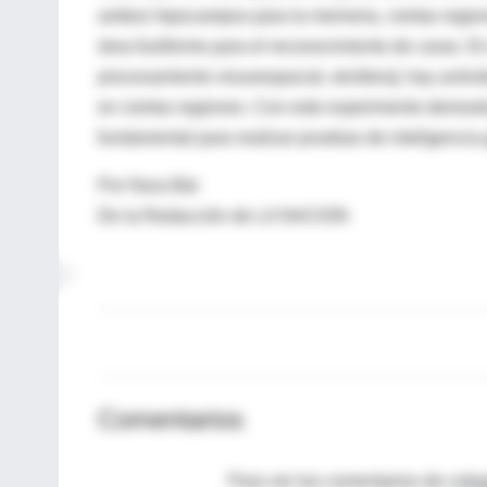
ambos hipocampos para la memoria, ciertas regione
área fusiforme para el reconocimiento de caras. En
procesamiento visuoespacial, etcétera], hay activ
en ciertas regiones. Con este experimento demostra
fundamental para realizar pruebas de inteligencia 
Por Nora Bär
De la Redacción de LA NACION
Comentarios
Para ver los comentarios de coleg