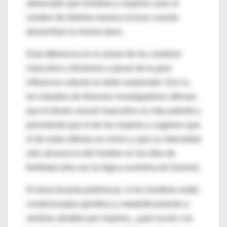
observado que hombres y mujeres usan el
cerebro de distinta manera incluso cuando
desarrollan la misma tarea.
Esta diferencia en el actuar de los cerebros
masculino y femenino a pesar de la gran
influencia cultural no debe sorprender. Eso sí,
los estudios de diversos investigadores afirman
que el deseo sexual masculino es más potente y
persistente que el de las mujeres y sugieren que
el de estas últimas es cíclico y que su intensidad
sólo alcanza la del hombre en los días de
fertilidad (otra vez la lógica evolutiva de Darwin).
El tema levanta polémicas: si los hombres están
condicionados genética y metabólicamente a
sentirse atraídos por mujeres, ¿qué ocurre con