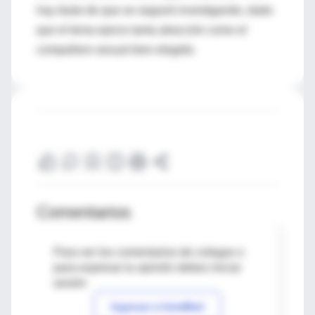
hay duda de que se seguirá investigando, dado
que el tema ejerce tanta atracción como el
compañero sexual bien elegido.
Comentarios
Para ver los comentarios de colegas o
para expresar tu opinión debes iniciar
sesión
Ingresar a IntraMed