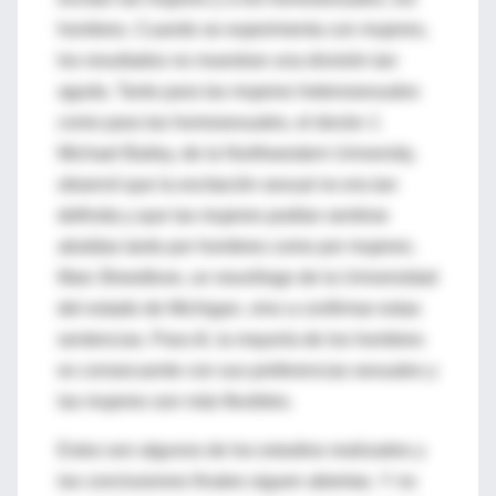
hombres. Cuando se experimenta con mujeres,
los resultados no muestran una división tan
aguda. Tanto para las mujeres heterosexuales
como para las homosexuales, el doctor J.
Michael Bailey, de la Northwestern University,
observó que la excitación sexual no era tan
definida y que las mujeres podían sentirse
atraídas tanto por hombres como por mujeres.
Marc Breedlove, un neurólogo de la Universidad
del estado de Michigan, vino a confirmar estas
sentencias. Para él, la mayoría de los hombres
es consecuente con sus preferencias sexuales y
las mujeres son más flexibles.
Estos son algunos de los estudios realizados y
las conclusiones finales siguen abiertas. Y no