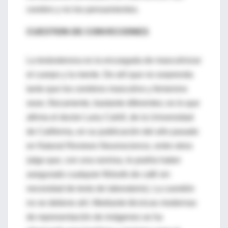
cerebro y no los pensamientos.
CUESTION DE CONVICCIONES
La testosterona es la encargada de masculinizar
el cuerpo y la mente. De ahí que no sorprenda
tanto que los cerebros masculino y femenino
sean, físicamente, bastante diferentes; es lo que
afirma el doctor Larry Cahill, de la Universidad
de California, en su publicación del año pasado
en Natural Reviews Neuroscience, entre otros
(algo que, con una sonrisa, le podría haber
asegurado cualquier filósofo de café sin
necesidad de tests de laboratorio). La cuestión
no se detiene ahí. Mediante técnicas modernas
de representación de imágenes se ha