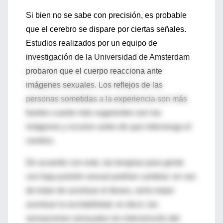
Si bien no se sabe con precisión, es probable
que el cerebro se dispare por ciertas señales.
Estudios realizados por un equipo de
investigación de la Universidad de Amsterdam
probaron que el cuerpo reacciona ante
imágenes sexuales. Los reflejos de las
personas sometidas a la experiencia son más
fuertes cuanto más sugerentes son las
imágenes y ocurren antes de que intervenga el
cerebro.
De acuerdo con esto, las terapias para gente
con baja pulsión sexual podrían cambiar: en vez
de tratar de acentuar el deseo, sería mejor
acentuar la excitabilidad, es decir, las
sensaciones sensuales sin intervención del