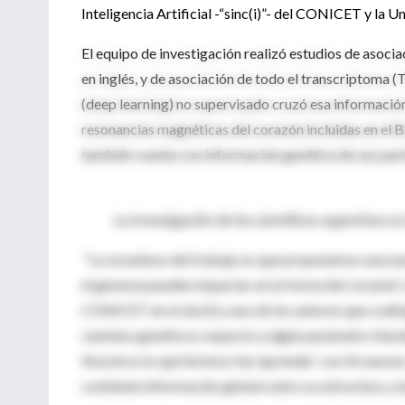
Inteligencia Artificial -“sinc(i)”- del CONICET y la U
El equipo de investigación realizó estudios de aso
en inglés, y de asociación de todo el transcriptom
(deep learning) no supervisado cruzó esa información
resonancias magnéticas del corazón incluidas en el B
también cuenta con información genética de sus part
La investigación de los científicos argentinos e
“Lo novedoso del trabajo es que proponemos una nu
el genoma pueden impactar en la forma del corazón”, 
CONICET en el sinc(i) y uno de los autores que codir
cambios genéticos respecto a algún parámetro fenot
Nosotros lo que hicimos fue ‘aprender’ con IA nueva
contienen información global sobre su estructura, a 