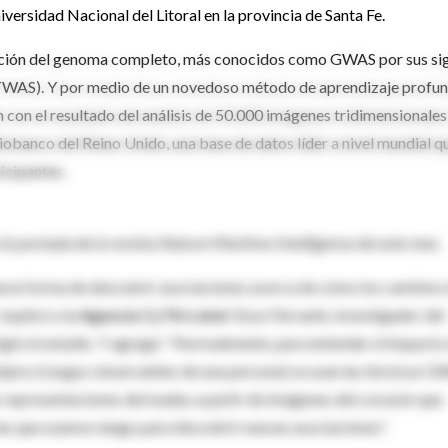
niversidad Nacional del Litoral en la provincia de Santa Fe.
ciación del genoma completo, más conocidos como GWAS por sus si
a (TWAS). Y por medio de un novedoso método de aprendizaje profu
 con el resultado del análisis de 50.000 imágenes tridimensionales
iobanco del Reino Unido, una base de datos líder a nivel mundial q
icipantes.
s la portada de la revista Nature Machine Intelligence de este mes.
eva forma de descubrir asociaciones acerca de cómo los cambios 
explicó a la
Agencia CyTA-Leloir
Enzo Ferrante, investigador del
igió el estudio. Y agregó: “Normalmente, para entender el impacto
ípico (rasgos observables de una persona) se usan las técnicas G
s representaciones derivadas a partir de imágenes del corazón que
las que usamos luego para descubrir nuevas asociaciones”.