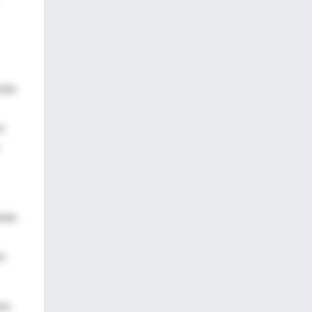
ción
e
ones
os
mos