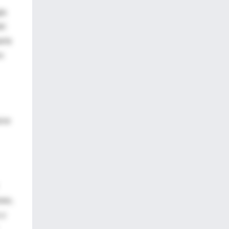
ía
el
arla
a
rse
nes,
 y