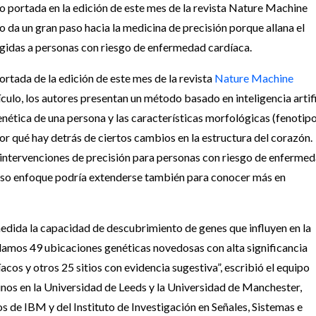
 portada en la edición de este mes de la revista Nature Machine
io da un gran paso hacia la medicina de precisión porque allana el
rigidas a personas con riesgo de enfermedad cardíaca.
ortada de la edición de este mes de la revista
Nature Machine
ículo, los autores presentan un método basado en inteligencia artifi
enética de una persona y las características morfológicas (fenotip
or qué hay detrás de ciertos cambios en la estructura del corazón.
e intervenciones de precisión para personas con riesgo de enferme
doso enfoque podría extenderse también para conocer más en
dida la capacidad de descubrimiento de genes que influyen en la
allamos 49 ubicaciones genéticas novedosas con alta significancia
cos y otros 25 sitios con evidencia sugestiva”, escribió el equipo
tinos en la Universidad de Leeds y la Universidad de Manchester,
os de IBM y del Instituto de Investigación en Señales, Sistemas e