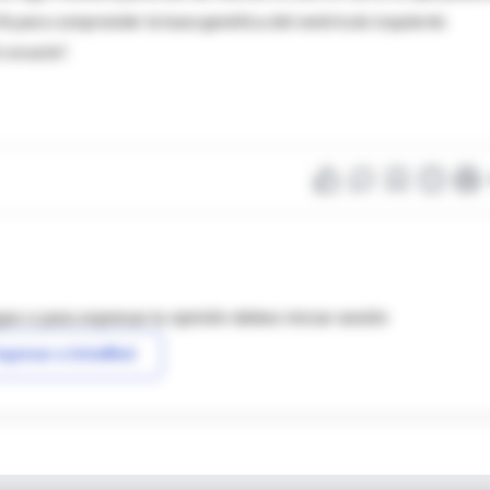
IA para comprender la base genética del ventrículo izquierdo
corazón”.
as o para expresar tu opinión debes iniciar sesión
ngresar a IntraMed