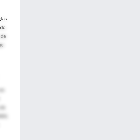
glas
ndo
 de
ue
en
 de
WAS.