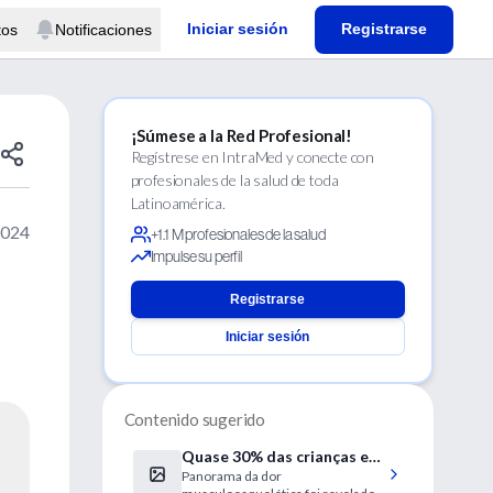
Iniciar sesión
Registrarse
tos
Notificaciones
¡Súmese a la Red Profesional!
Regístrese en IntraMed y conecte con
profesionales de la salud de toda
Latinoamérica.
2024
+1.1 M profesionales de la salud
Impulse su perfil
Registrarse
Iniciar sesión
Contenido sugerido
Quase 30% das crianças e
Panorama da dor
adolescentes sentem dores