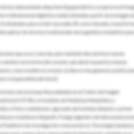
na técnica denominada
deep learning
geométrico
, ya que la morfolog
n tridimensional digital (o malla) obtenida a partir de la imagen d
e IA diseñados para recibir una malla 3D como entrada y transform
ble aplicar las técnicas tradicionales de la genética estadística par
ciaciones que ya se conocían, pero también descubrimos nuevas
 cambios en la forma del corazón, que abren la puerta a nuevas
lizamos como modelo el corazón, la idea es muy general y podría usa
ó el especialista del sinc(i).
 la tesis doctoral que lleva adelante en el Centro de Imagen
dicina (CISTIB) y el Instituto de Medicina Metabólica y
o), el físico santafesino, egresado del Instituto Balseiro y primer
rada por el platense Alejandro Frangi, ingeniero de telecomunicacio
l Pankhurst de Investigación e Innovación en Tecnología Sanitaria,
utacional, ambas de la Universidad de Manchester, también en el