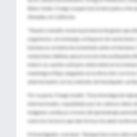
Reino Unido. Frangi cosupervisó la tesis junto a Fe
Almaden, en California.
“Nuestro estudio revela la presencia de genes que al
organismos; sin embargo, el impacto de variaciones 
humana no se había documentado antes en humanos. 
mutaciones dañinas que provocan miocardiopatía dil
inducir un cambio sutil pero detectable en la orientac
mantenga el flujo sanguíneo en la dirección correcta
anteriormente con los métodos de fenotipado cardíac
Por su parte, Frangi resaltó: “Esta investigación ejem
internacionales, respaldados por los valiosos datos
imágenes cardíacas a través del aprendizaje automá
sobre los factores que dan forma a la salud cardiovas
El investigador, concluyó: “Aunque hace unos años est