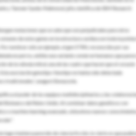
rrante y Tanveer Syeda-Mahmood, jefa científica de IBM Research
bergan mutaciones que se sabe que son perjudiciales para otros
comunes de estos genes en la estructura cardíaca en toda la pobla
Por nombrar sólo un ejemplo, el gen STRN, reconocido por sus
atada en perros, exhibe una variante común en humanos que parec
ión de la válvula mitral, una de las cuatro que hacen que el corazón
. Esta asociación genotipo-fenotipo no había sido detectada
o tradicionales.”, aseguró Bonazzola.
plifica el poder de los equipos multidisciplinarios y las colaboraci
 del Biobanco del Reino Unido. Al combinar datos genéticos con
tico o machine learning avanzado, obtuvimos nuevos conocimient
cular”.
e logro hubiera parecido de ciencia ficción, lo cierto es que pudi