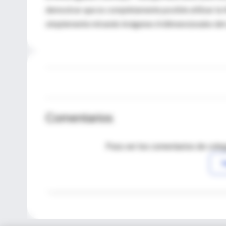
demostrar que es completamente posible utilizar la 
simplemente mirando imágenes tridimensionales del 
Comentarios
Para ver los comentarios de coleg
I