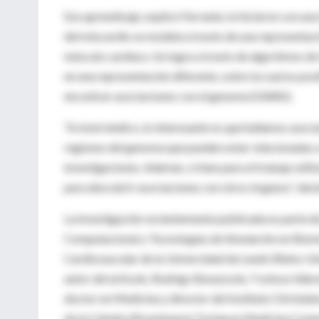
Ese aprendizaje, explicó Ferrante, lo hicieron con u
del miocardio se modela a través de una representació
músculo cardíaco. Se logra a través de algoritmos d
en una representación diferente, sobre la cual es posi
encontrar asociaciones con el genoma (GWAS).
“A nivel médico, lo interesante es que hallamos aso
regiones del genoma que pueden estar relacionadas a
investigaciones. Además, si bien para el trabajo uti
para descubrir asociaciones con otros órganos”, destac
La investigación recientemente publicada es parte de
Computacional y Tecnologías de Simulación en Biome
Cardiovascular de la Universidad de Leeds (Reino Unid
autor del artículo, Rodrigo Bonazzola. Y estuvo lide
doctor en Medicina y director del Instituto Christabe
de la Cátedra Bicentenaria Turing en Medicina Comp