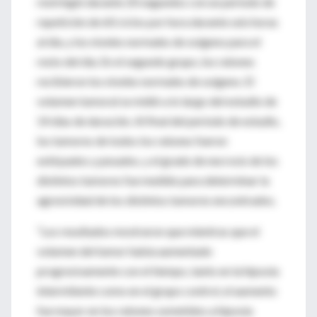
restringió durante 20 segundos con un periodo de
repetición de 60 ciclos por hora durante seis horas
al día, y los niveles normales de oxígeno para el
resto del día. En el segundo grupo, los ratones
recibieron los niveles normales de oxígeno. El
volumen tumoral se midió a lo largo del estudio de
14 días de duración. Al final del período de estudio,
los tumores de todos los ratones fueron
extirpados y pesados, y el grado de necrosis de los
distintos tumores fue medido para determinar la
agresividad de los distintos tumores encontrados.
“Los resultados mostraron que mientras que el
volumen del tumor había aumentado
progresivamente con el tiempo, tanto en la hipoxia
intermitente como en el grupo control, el aumento
fue mayor en los ratones sometidos a hipoxia