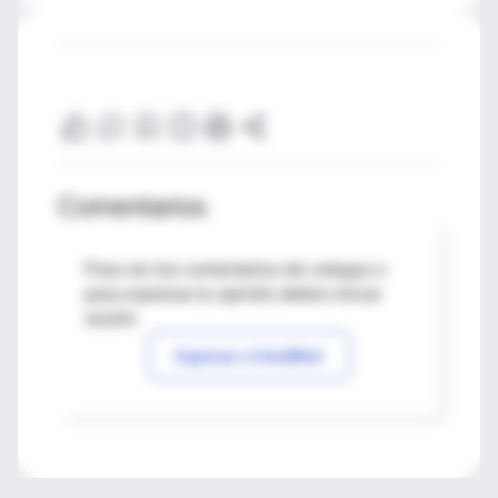
Comentarios
Para ver los comentarios de colegas o
para expresar tu opinión debes iniciar
sesión
Ingresar a IntraMed