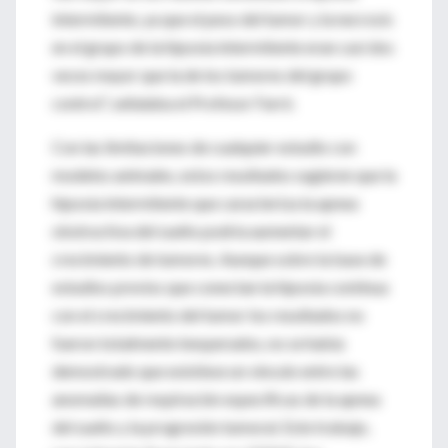
intermitente, ya que el peso del tumor y la necrosis
en el grupo de la hipoxia intermitente eran casi dos
veces mayor que la de los tumores del grupo
control”, señalaba el Profesor Farré.
Con las limitaciones de cualquier estudio con
modelos animales, estos resultados sugieren que la
hipoxia intermitente que caracteriza la apnea
obstructiva del sueño podría aumentar el
crecimiento de tumores. Aunque sobre la base de
estudios previos que conectan la hipoxia contínua
con el crecimiento del tumor los resultados no
fueron totalmente inesperados, no se había
demostrado que existiese un vínculo entre las
anomalías de respiración específicas de la apnea
del sueño y la progresión tumoral. Este trabajo,