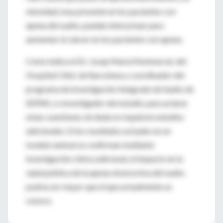
obesidad, muy presente en los pacientes con
apnea del sueño, pueden interactuar para
aumentar el cáncer en los pacientes con apnea.
Como indica el Dr. Josep María Montserrat, del
Hospital Clínic de Barcelona y coordinador del
programa de investigación Integrado de Sueño de
SEPAR, co investigador del estudio, para aclarar
estas cuestiones sin duda se requieren estudios
adicionales. Si los resultados actuales en un
modelo animal se confirman mediante
investigación clínica adicional, el impacto en la
salud pública de la apnea obstructiva del sueño
podría ser mayor que el que actualmente se
conoce.