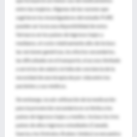
que incluyeron un menor uso de medicamentos
entre las mujeres. Algunas de las razones que
sugirieron los investigadores del estudio PURE
pueden ser la escasa disponibilidad de estos
fármacos en los países de ingresos bajos y
medianos, el costo relativamente alto de incluso
las versiones genéricas, los efectos secundarios,
las dificultades en el transporte, el acceso limitado
a servicios de salud y la falta de conciencia de la
necesidad de una terapia de por vida entre los
pacientes y sus médicos.
Sin embargo, la sub-utilización de la medicación
para la prevención secundaria no se limita a los
países de ingresos bajos y medios. Incluso los tres
países de altos ingresos estudiados (Canadá,
Suecia y los Emiratos Árabes Unidos) se encuentra