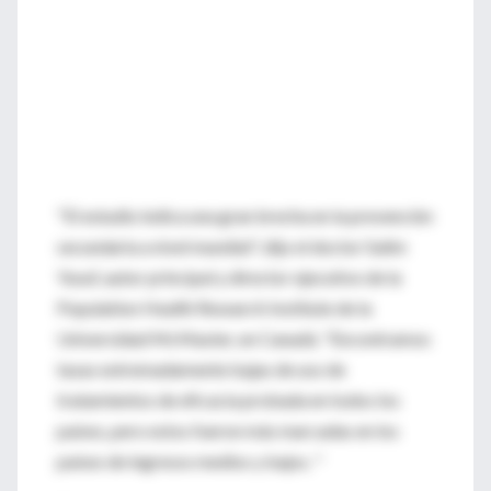
"El estudio indica una gran brecha en la prevención
secundaria a nivel mundial", dijo el doctor Salim
Yusuf, autor principal y director ejecutivo de la
Population Health Research Institute de la
Universidad McMaster, en Canadá. "Encontramos
tasas extremadamente bajas de uso de
tratamientos de eficacia probada en todos los
países, pero estos fueron más marcadas en los
países de ingresos medios y bajos. "