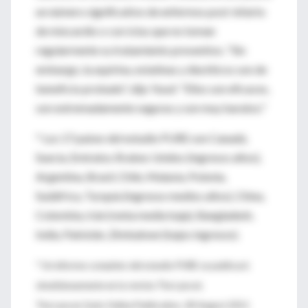
un número significativo de enfermos post-infarto
de miocardio o con ictus que no toman
regularmente su tratamiento preventivo. "Sin
embargo, la aspirina, estatinas y diuréticos son de
beneficio probado", dijo Yusuf. "Ellos son eficaces,
son extremadamente seguras y son muy baratos."
* Los 17 países del estudio PURE son Canadá,
Suecia, Emiratos Árabes Unidos (ingresos altos),
Argentina, Brasil, Chile, Malasia, Polonia,
Sudáfrica, Turquía (ingresos medios altos), China,
Colombia, Irán (renta media baja), Bangladesh,
India, Pakistán, Zimbabwe (bajos ingresos).
* Un informe completo del estudio PURE se publicará
simultáneamente en la revista The Lancet.
The Lancet, Early Online Publication, 28 August 2011