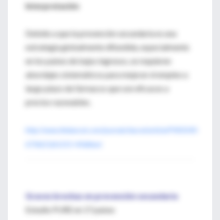
Interpretación
Debido a que la prevención secundaria es una
estrategia globalmente difundida, especialmente
en los países de bajos ingresos, se requieren
abordajes sistemáticos para mejorar el empleo a
largo plazo de fármacos que son eficaces a
precios razonables.
http://www.thelancet.com/journals/lancet/article/PIIS0140-
6736(11)61215-4/fulltext
Graves brechas en prevención secundaria
Estudio PURE en 17 países