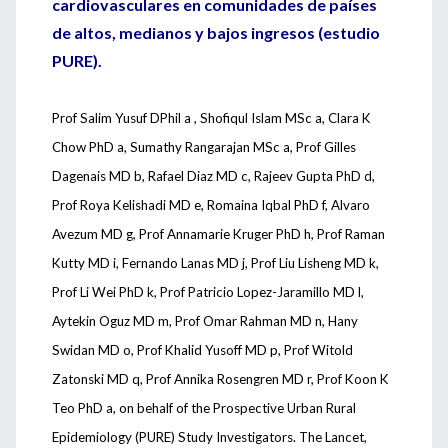
cardiovasculares en comunidades de países
de altos, medianos y bajos ingresos (estudio
PURE).
Prof Salim Yusuf DPhil a , Shofiqul Islam MSc a, Clara K
Chow PhD a, Sumathy Rangarajan MSc a, Prof Gilles
Dagenais MD b, Rafael Diaz MD c, Rajeev Gupta PhD d,
Prof Roya Kelishadi MD e, Romaina Iqbal PhD f, Alvaro
Avezum MD g, Prof Annamarie Kruger PhD h, Prof Raman
Kutty MD i, Fernando Lanas MD j, Prof Liu Lisheng MD k,
Prof Li Wei PhD k, Prof Patricio Lopez-Jaramillo MD l,
Aytekin Oguz MD m, Prof Omar Rahman MD n, Hany
Swidan MD o, Prof Khalid Yusoff MD p, Prof Witold
Zatonski MD q, Prof Annika Rosengren MD r, Prof Koon K
Teo PhD a, on behalf of the Prospective Urban Rural
Epidemiology (PURE) Study Investigators. The Lancet,