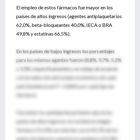
El empleo de estos fármacos fue mayor en los
países de altos ingresos (agentes antiplaquetarios
62,0%, beta-bloqueantes 40,0%, IECA o BRA
49,8% y estatinas 66,5%).
En los países de bajos ingresos los porcentajes
para los mismos agentes fueron (8,8%, 9,7%, 5,2%
y 3,3%, respectivamente) y se redujo de acuerdo
con la reducción del estado económico de cada
país (tendencia de P < 0,0001 por cada tipo de
fármaco).
Fue menor la cantidad de pacientes que en los
países de altos ingresos no recibieron ningún
fármaco (11,2%), en relación con el 45,1% de los
países de ingresos superiores medianos (69,3%),