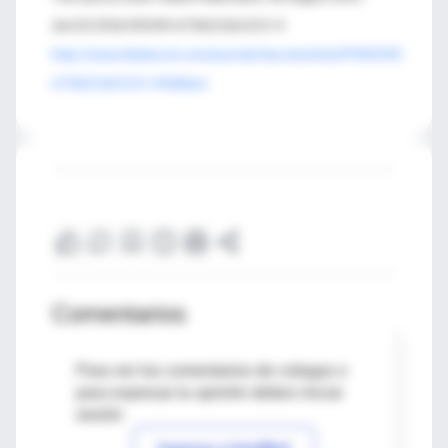
doi:10.1016/S0140-6736(11)61215-4
http://www.thelancet.com/journals/lancet/article/PIIS0140-
6736(11)61215-4/fulltext
Comentarios
Para ver los comentarios de colegas o
para expresar tu opinión debes iniciar
sesión
Ingresar a IntraMed