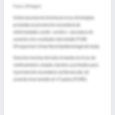
France, 28 August:
Existe una enorme brecha en el uso de terapias
probadas en prevención secundaria de
enfermedades cardio -cerebro- vasculares de
acuerdo a los resultados del estudio PURE
(Prospective Urban Rural Epidemiological) study.
Enormes brechas de todo el mundo en el uso de
medicamentos simples, baratos y probados para
la prevención secundaria cardiovascular, de
acuerdo al un estudio en 17 países (PURE).