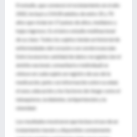
El estudio, que comenzó el reclutamiento en el año
2002, incluyó a 154.00 adultos de entre 35 y 70
años que vivían en 17 países de altos, medianos y
bajos ingresos. Es el único estudio multinacional
de su clase. Todos los sujetos tenían un historial de
enfermedades del corazón o un cerebrovascular.
Entre la enorme cantidad de datos recogidos (en el
ámbito nacional, comunitario e individual) se
obtuvo en cada sujeto un registro de uso de la
medicación, junto con información sobre su edad,
el sexo, educación y los factores de riesgo como el
tabaquismo, la diabetes, la hipertensión y la
obesidad.
Los resultados mostraron que incluso el uso de un
tratamiento barato y disponible comúnmente