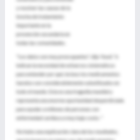
y resolver las causas de la
brecha de tratamiento
importante en la
prevención secundaria en
todas las comunidades.
"Los datos son muy preocupantes", dijo Yusuf, "e
indican la necesidad de esfuerzos sistemáticos
para entender por qué, incluso los medicamentos
baratos son considerablemente subutilizados en
todo el mundo. Esta es una tragedia mundial y
representa una enorme oportunidad desperdiciada
para ayudar a millones de personas con
enfermedad cardíaca a muy bajo costo. "
No hubo una explicación clara de los resultados,