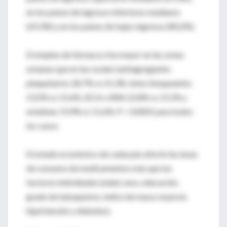
en los países de ingresos inferiores medianos
(69,3%) y en los países de bajos ingresos (80,2%).
El empleo de fármacos fue mayor en las zonas
urbanas que en las rurales (antiagregantes
plaquetarios 28,7% vs 21,3%; beta-bloqueantes
23,5% vs 15,6%, IECA o BRA 22,8% vs 15,5% y
estatinas 19,9% vs 11,6%; P < 0,0001 para todos
los casos.
El estado económico de cada país afectó las tasas
de consumo de medicamentos más que los
factores individuales (edad, sexo, educación,
grado de tabaquismo, índice de masa corporal,
hipertensión y diabetes).