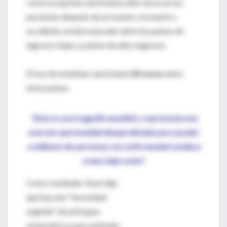
como la aspirina varió hasta siete veces en los
pacientes después de un evento coronario o
accidente cerebrovascular entre los países de
ingresos bajos y países de altos ingresos.
El uso de estatinas varió hasta
20 veces
entre
estos países.
"Esta es una tragedia mundial y representa una
enorme oportunidad desperdiciada para ayudar
a millones de personas con enfermedad cardíaca
a muy bajo costo".
Como resultado Yusuf dijo
que hay una "necesidad
urgente" de enfoques
sistemáticos para entender