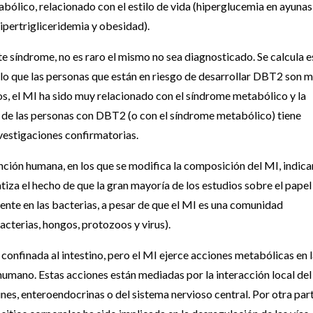
ólico, relacionado con el estilo de vida (hiperglucemia en ayunas
hipertrigliceridemia y obesidad).
 síndrome, no es raro el mismo no sea diagnosticado. Se calcula e
lo que las personas que están en riesgo de desarrollar DBT2 son 
s, el MI ha sido muy relacionado con el síndrome metabólico y la
de las personas con DBT2 (o con el síndrome metabólico) tiene
vestigaciones confirmatorias.
ención humana, en los que se modifica la composición del MI, indica
tiza el hecho de que la gran mayoría de los estudios sobre el papel
ente en las bacterias, a pesar de que el MI es una comunidad
terias, hongos, protozoos y virus).
confinada al intestino, pero el MI ejerce acciones metabólicas en 
 humano. Estas acciones están mediadas por la interacción local de
nes, enteroendocrinas o del sistema nervioso central. Por otra part