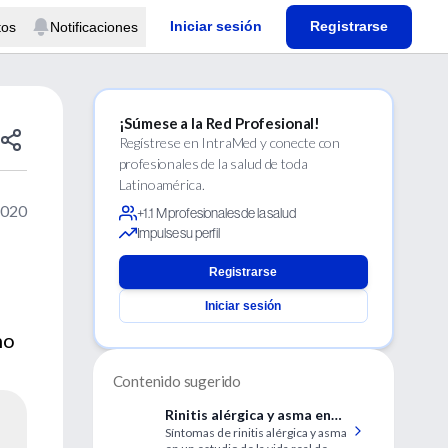
Iniciar sesión
Registrarse
tos
Notificaciones
¡Súmese a la Red Profesional!
Regístrese en IntraMed y conecte con
profesionales de la salud de toda
Latinoamérica.
2020
+1.1 M profesionales de la salud
Impulse su perfil
a
Registrarse
Iniciar sesión
mo
Contenido sugerido
Rinitis alérgica y asma en
Síntomas de rinitis alérgica y asma
niños