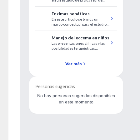
en un estudio de la vida real de
MP-AzeFlu para tratar la rinitis
alérgica multimórbida y el asma
Enzimas hepáticas
En este artículo se brinda un
marco conceptual para el estudio y
el tratamiento de las causas
frecuentes del aumento de las
Manejo del eccema en niños
enzimas hepáticas.
Las presentaciones clínicas y las
posibilidades terapéuticas
actuales
Ver más
Personas sugeridas
No hay personas sugeridas disponibles
en este momento