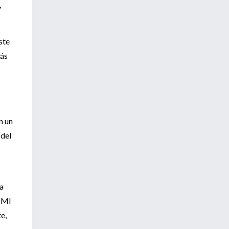
,
ste
más
n un
 del
la
l MI
e,