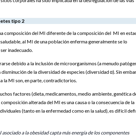
sitios corporales ha sido implicada en la desregulación de las vías
etes tipo 2
na composición del MI diferente de la composición del MI en esta
 saludable, al MI de una población enferma generalmente se lo
ser inadecuado.
erarse debido a la inclusión de microorganismos (a menudo patóge
la disminución de la diversidad de especies (diversidad α). Sin emba
 la MI son, en parte, contradictorios.
uchos factores (dieta, medicamentos, medio ambiente, genética d
 composición alterada del MI es una causa o la consecuencia de la
ividuales (tanto en la enfermedad como en la salud), es difícil defi
MI asociado a la obesidad capta más energía de los componentes