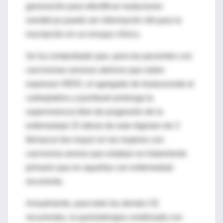
generación para identificar mutaciones
somáticas puede ser información útil para la
inscripción en un ensayo clínico.
Se ha comprobado que, para las pacientes con
carcinomas serosos uterinos que sobre
expresan HER2, el agregado de trastuzumab al
carboplatino y paclitaxel prolonga la
supervivencia libre de progresión de la
enfermedad. El efecto de este régimen de 3
fármacos fue mayor en las mujeres con
carcinoma seroso que estaban en tratamiento
primario que en aquellas con enfermedad
recurrente.
Actualmente, para todo los demás CE
recurrentes, la quimioterapia combinada con