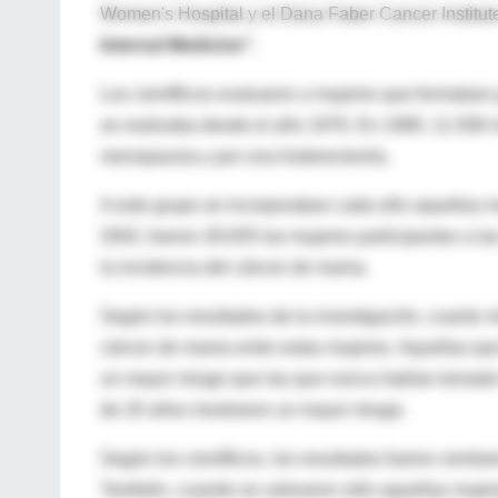
Women's Hospital y el Dana Faber Cancer Institute
Internal Medicine".
Los científicos evaluaron a mujeres que formaban 
se realizaba desde el año 1976. En 1980, 11.508 
menopausia y por una histerectomía.
A este grupo se incorporaban cada año aquellas muj
2002, fueron 28.835 las mujeres participantes a l
la incidencia del cáncer de mama.
Según los resultados de la investigación, cuanto 
cáncer de mama entre estas mujeres. Aquellas que
un mayor riesgo que las que nunca habían tomado
de 20 años mostraron un mayor riesgo.
Según los científicos, los resultados fueron simil
También, cuando se valoraron sólo aquellas muje