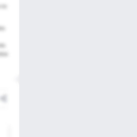
e no
dos
nto
tras