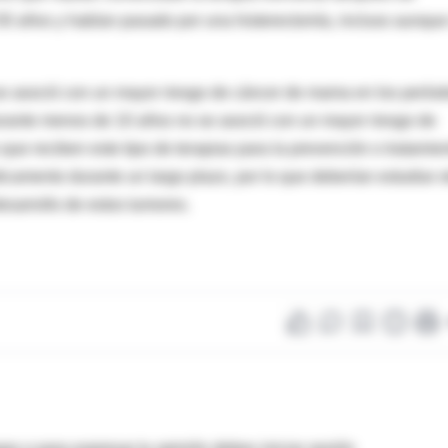
 50 años y habían pasado por una histerectomía, incluso aunqu
 se asoció con un mayor riesgo de cáncer de mama en los perío
urante menos de 10 años no se asoció con un mayor riesgo de
ue reciben este tipo de terapias para la prevención o tratamie
icamento durante un largo plazo, por lo que deberían estudiar o
esarrollo de estos tumores.