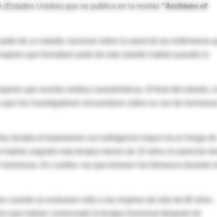
 (Estados Unidos) que se publica en la revista
"Archives of
parte de un estudio nacional sobre la salud de las enfermeras 
mujeres que formaban parte de este estudio habían pasado la
eres que reunían ambas características. Al final del estudio, 
as que los investigadores encuestaron sobre su uso de hormona
más duraba el tratamiento con estrógenos mayor era el riesgo de
 habían seguido esta terapia menos de 10 años no parecían te
 hormonas. En cambio, las que tomaron los fármacos durante 
ares cuando se evaluaron sólo a las mujeres de más de 60 años.
res que habían comenzado la terapia hormonal después de