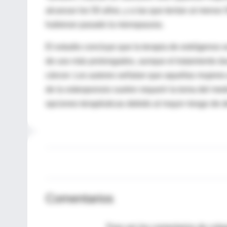
alcanzar los 50 años, y a las que tenían al menos
hubieran pasado la menopausia.
El estudio concluye que la terapia de estrógenos
de uso más prolongados, aunque el tratamiento d
cáncer. Los autores señalan que aquellas mujeres q
de la osteoporosis suelen requerir la toma del med
opciones terapéuticas debido al mayor riesgo de d
Comentarios