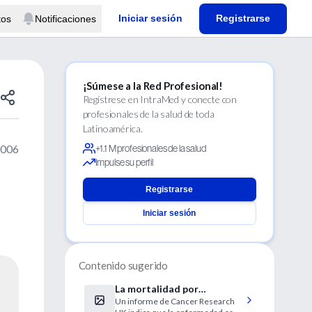
Iniciar sesión
Registrarse
tos
Notificaciones
¡Súmese a la Red Profesional!
Regístrese en IntraMed y conecte con
profesionales de la salud de toda
Latinoamérica.
2006
+1.1 M profesionales de la salud
Impulse su perfil
Registrarse
Iniciar sesión
Contenido sugerido
La mortalidad por
Un informe de Cancer Research
melanoma maligno