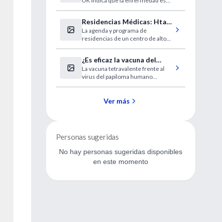
UK indica que la enfermedad es
aumenta entre los varones
menos frecuente entre la
británicos
población masculina, pero se
Residencias Médicas: Htal.
diagnostica más tarde que en las
La agenda y programa de
Comunidad, Mar del Plata
mujeres.
residencias de un centro de alto
nivel.
¿Es eficaz la vacuna del
La vacuna tetravalente frente al
Papiloma humano?
virus del papiloma humano
demuestra una eficacia del 100% a
los 5 años.
Ver más
Personas sugeridas
No hay personas sugeridas disponibles
en este momento