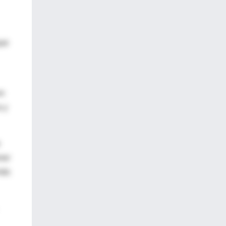
que
en
s y
ner
más