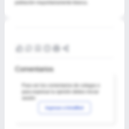
población mayoritariamente blanca.
Comentarios
Para ver los comentarios de colegas o
para expresar tu opinión debes iniciar
sesión
Ingresar a IntraMed