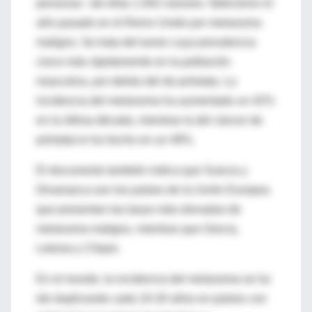
personas –de ellas 1.002 varones- fallecieron el
año pasado en el Reino Unido por melanoma
maligno. Se trata del tumor cuya prevalencia
crece más rápidamente en la población
masculina, por detrás del de próstata. La
incidencia del melanoma ha aumentado un 42%
en la última década, mientras la del cáncer de
próstata lo ha hecho en un 48%.
El documento también indica que Suecia y
Dinamarca son los países de la Unión Europea
que presentan las tasas más elevadas de
melanoma maligno, mientras que Grecia,
Letonia y Chipre.
En el mundo, la incidencia del melanoma se ha
ido duplicando cada 10-20 años en países con